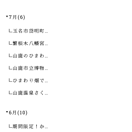
7月(6)
玉名市岱明町…
繁根木八幡宮…
山鹿のひまわ…
山鹿市立博物…
ひまわり畑で…
山鹿温泉さく…
6月(10)
期間限定！か…