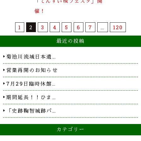
「てんすい桜フェスタ」開
催！
1
2
3
4
5
6
7
…
120
最近の投稿
菊池川流域日本遺…
営業再開のお知らせ
7月29日臨時休館…
期間延長！！ひま…
「史跡鞠智城跡パ…
カテゴリー