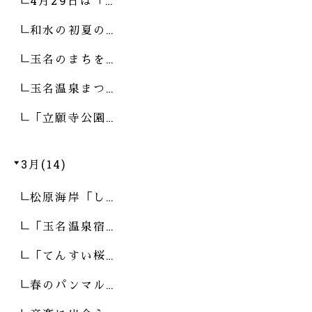
4月29日は「…
和水の初夏の…
玉名のまちを…
玉名温泉まつ…
「立願寺公園…
3月(14)
松原海岸「し…
「玉名温泉宿…
「てんすい桜…
春のパンマル…