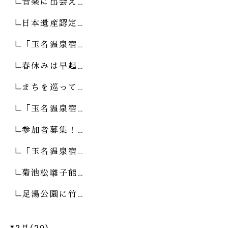
音楽に出会え…
日本遺産認定…
「玉名温泉宿…
春休みは早起…
まちを巡って…
「玉名温泉宿…
参加者募集！…
「玉名温泉宿…
菊池松囃子能…
足湯公園に竹…
2月(20)