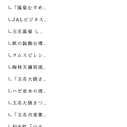
「温泉むすめ…
JALビジネス…
玉名温泉 し…
秋の装飾古墳…
ヲムスビレシ…
梅林天満宮流…
「玉名大俵ま…
ハゼ並木の清…
玉名大俵まつ…
「玉名市産業…
和水町「山太…