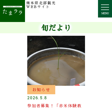
熊本県北部観光
togg
WEBサイト
navi
MENU
旬だより
お知らせ
2026.5.8
参加者募集！「赤米体験教