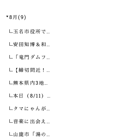
8月(9)
玉名市役所で…
安田知博＆和…
「竜門ダムフ…
【締切間近！…
熊本県内3地…
本日（8/11）…
タマにゃんが…
音楽に出会え…
山鹿市「湯の…