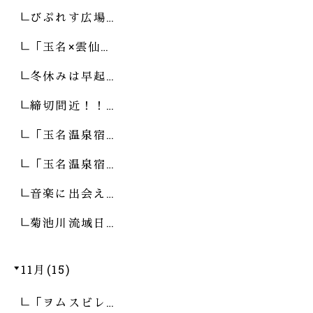
びぷれす広場…
「玉名×雲仙…
冬休みは早起…
締切間近！！…
「玉名温泉宿…
「玉名温泉宿…
音楽に出会え…
菊池川流域日…
11月(15)
「ヲムスビレ…