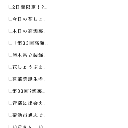
2日間限定！?…
今日の花しょ…
本日の高瀬裏…
「第33回高瀬…
熊本県立装飾…
花しょうぶま…
蓮華院誕生寺…
第33回?瀬裏…
音楽に出会え…
菊池市旭志で…
お母さん、お…