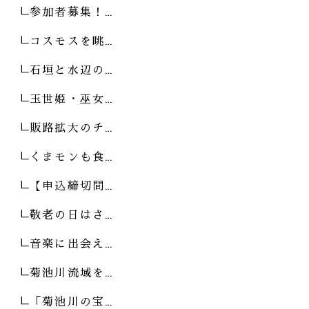
参加者募集！…
コスモスを眺…
石垣と水辺の…
玉世姫・巫女…
販路拡大のチ…
くまモンも食…
【申込締切間…
敬老の日はさ…
音楽に出会え…
菊池川流域を…
「菊池川の宝…