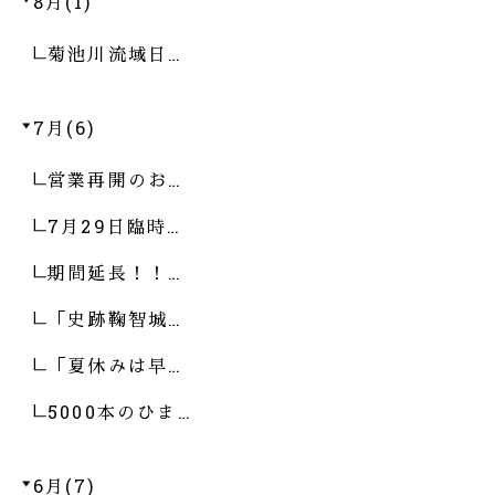
8月(1)
菊池川流域日…
7月(6)
営業再開のお…
7月29日臨時…
期間延長！！…
「史跡鞠智城…
「夏休みは早…
5000本のひま…
6月(7)