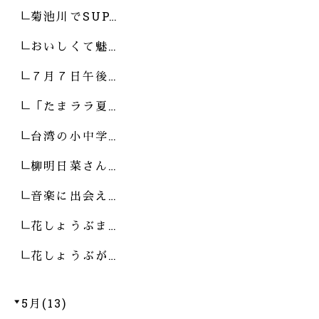
菊池川でSUP…
おいしくて魅…
７月７日午後…
「たまララ夏…
台湾の小中学…
柳明日菜さん…
音楽に出会え…
花しょうぶま…
花しょうぶが…
5月(13)