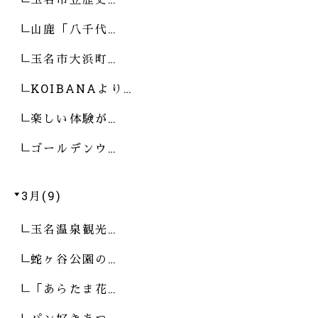
山鹿「八千代…
玉名市大浜町…
KOIBANAより…
楽しい体験が…
ゴールデンウ…
3月(9)
玉名温泉観光…
蛇ヶ谷公園の…
「あらたま花…