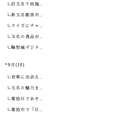
旧玉名干拓施…
新玉名駅夜市…
クイズにチャ…
玉名の逸品が…
鞠智城デジタ…
9月(15)
音楽に出会え…
玉名の魅力を…
菊池川であそ…
菊池市で「日…