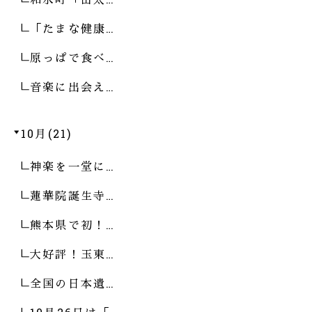
「たまな健康…
原っぱで食べ…
音楽に出会え…
10月(21)
神楽を一堂に…
蓮華院誕生寺…
熊本県で初！…
大好評！玉東…
全国の日本遺…