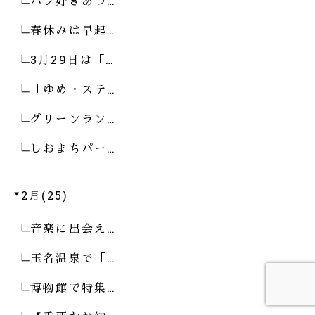
パン好きあつ…
春休みは早起…
3月29日は「…
「ゆめ・ステ…
グリーンラン…
しおまちパー…
2月(25)
音楽に出会え…
玉名温泉で「…
博物館で特集…