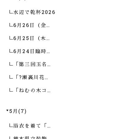
水辺で乾杯2026
6月26日（金…
6月25日（木…
6月24日臨時…
「第三回玉名…
「?瀬裏川花…
「ねむの木コ…
5月(7)
浴衣を着て「…
熊本県立装飾…