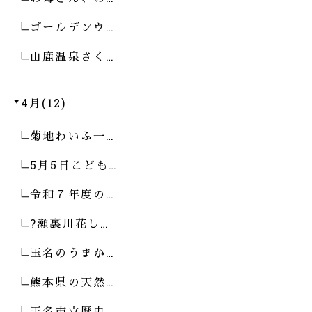
ゴールデンウ…
山鹿温泉さく…
4月(12)
菊地わいふ一…
5月5日こども…
令和７年度の…
?瀬裏川花し…
玉名のうまか…
熊本県の天然…
玉名市立歴史…