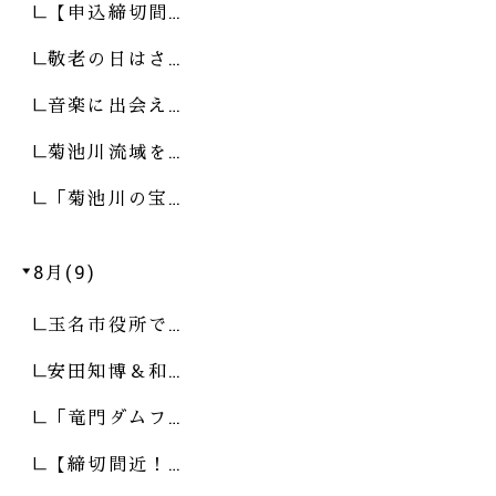
【申込締切間…
敬老の日はさ…
音楽に出会え…
菊池川流域を…
「菊池川の宝…
8月(9)
玉名市役所で…
安田知博＆和…
「竜門ダムフ…
【締切間近！…