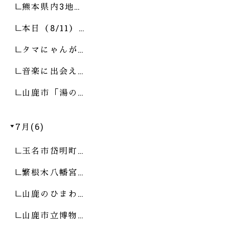
熊本県内3地…
本日（8/11）…
タマにゃんが…
音楽に出会え…
山鹿市「湯の…
7月(6)
玉名市岱明町…
繁根木八幡宮…
山鹿のひまわ…
山鹿市立博物…