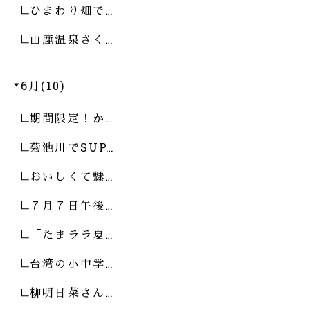
ひまわり畑で…
山鹿温泉さく…
6月(10)
期間限定！か…
菊池川でSUP…
おいしくて魅…
７月７日午後…
「たまララ夏…
台湾の小中学…
柳明日菜さん…