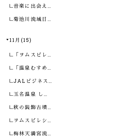
音楽に出会え…
菊池川流域日…
11月(15)
「ヲムスビレ…
「温泉むすめ…
JALビジネス…
玉名温泉 し…
秋の装飾古墳…
ヲムスビレシ…
梅林天満宮流…