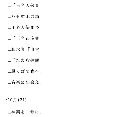
「玉名大俵ま…
ハゼ並木の清…
玉名大俵まつ…
「玉名市産業…
和水町「山太…
「たまな健康…
原っぱで食べ…
音楽に出会え…
10月(21)
神楽を一堂に…