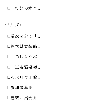
「ねむの木コ…
5月(7)
浴衣を着て「…
熊本県立装飾…
「花しょうぶ…
「玉名温泉初…
和水町で開催…
参加者募集！…
音楽に出会え…