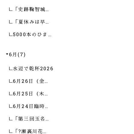
「史跡鞠智城…
「夏休みは早…
5000本のひま…
6月(7)
水辺で乾杯2026
6月26日（金…
6月25日（木…
6月24日臨時…
「第三回玉名…
「?瀬裏川花…