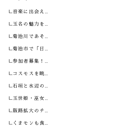
音楽に出会え…
玉名の魅力を…
菊池川であそ…
菊池市で「日…
参加者募集！…
コスモスを眺…
石垣と水辺の…
玉世姫・巫女…
販路拡大のチ…
くまモンも食…