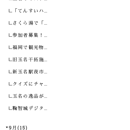
「てんすいハ…
さくら湯で「…
参加者募集！…
福岡で観光物…
旧玉名干拓施…
新玉名駅夜市…
クイズにチャ…
玉名の逸品が…
鞠智城デジタ…
9月(15)