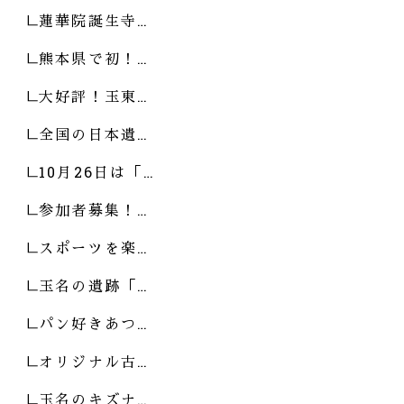
蓮華院誕生寺…
熊本県で初！…
大好評！玉東…
全国の日本遺…
10月26日は「…
参加者募集！…
スポーツを楽…
玉名の遺跡「…
パン好きあつ…
オリジナル古…
玉名のキズナ…