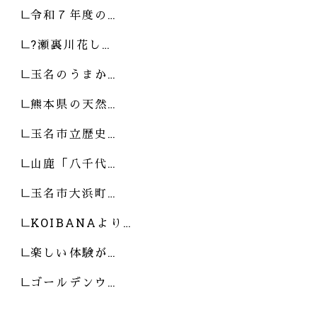
令和７年度の…
?瀬裏川花し…
玉名のうまか…
熊本県の天然…
玉名市立歴史…
山鹿「八千代…
玉名市大浜町…
KOIBANAより…
楽しい体験が…
ゴールデンウ…