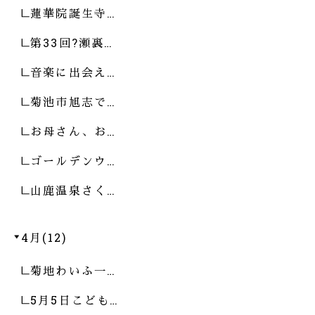
蓮華院誕生寺…
第33回?瀬裏…
音楽に出会え…
菊池市旭志で…
お母さん、お…
ゴールデンウ…
山鹿温泉さく…
4月(12)
菊地わいふ一…
5月5日こども…