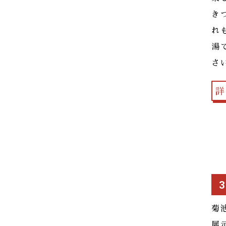
き
れ
湯
さ
詳
菊
展