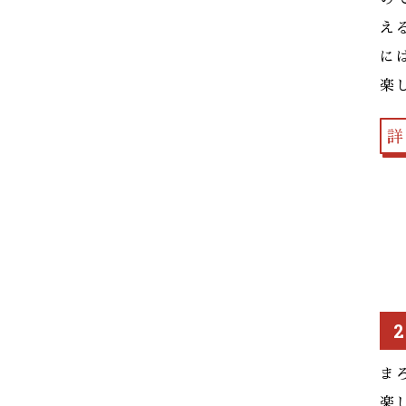
え
に
楽
詳
ま
楽