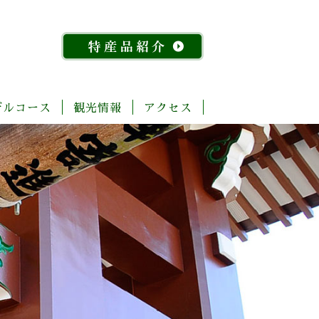
デルコース
観光情報
アクセス
「今
ま
菊
自
歴
温
体
宿
飲
物
特
昔
る
池
然・
史・
泉
験・
泊
食
産
産
『水
ご
川
景
文
レ
施
店
館
品
稲』
と
流
観
化
ジ
設
紹
物
玉
域
ャ
介
語」
名
「足
ー
探
「感
湯」
訪
幸」
め
コ
よ
ぐ
ー
く
り
ス
ば
り
コ