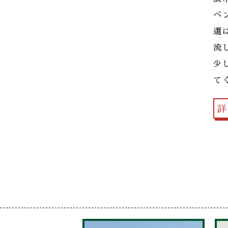
ベ
選
流
少
て
詳