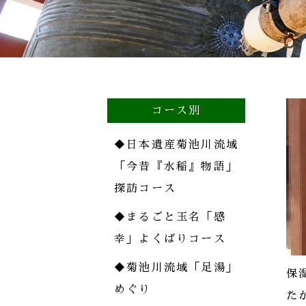
コース別
◆
日本遺産菊池川流域
「今昔『水稲』物語」
探訪コース
◆
まるごと玉名「感
幸」よくばりコース
◆
菊池川流域「足湯」
保
めぐり
た