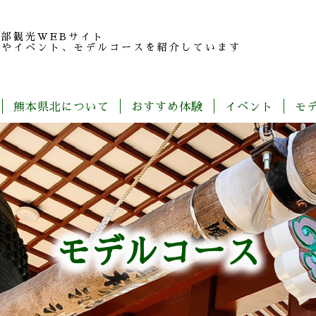
北部観光
WEBサイト
報やイベント、モデルコースを紹介しています
熊本県北について
おすすめ体験
イベント
モ
玉
旬
モ
特
春
夏
秋
冬
名
だ
デ
産
の
よ
ル
品
魅
り
コ
紹
力
ー
介
ス
一
覧
モデルコース