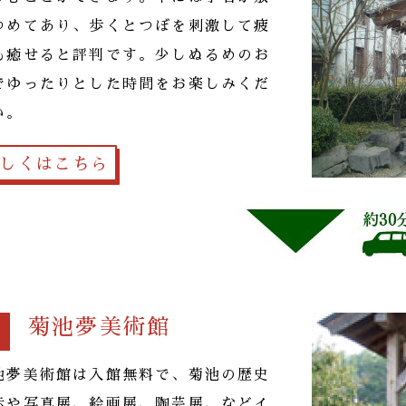
つめてあり、歩くとつぼを刺激して疲
も癒せると評判です。少しぬるめのお
でゆったりとした時間をお楽しみくだ
い。
しくはこちら
菊池夢美術館
3
池夢美術館は入館無料で、菊池の歴史
示や写真展、絵画展、陶芸展、などイ