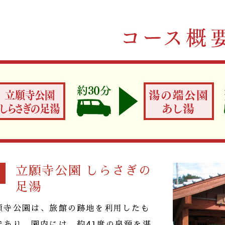
立願寺公園 しらさぎの
足湯
願寺公園は、旅館の跡地を利用したも
であり、園内には、約41度の泉源を湛