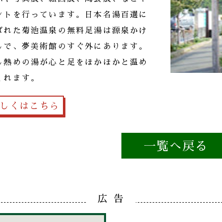
ントを行っています。日本名湯百選に
ばれた菊池温泉の無料足湯は源泉かけ
しで、夢美術館のすぐ外にあります。
し熱めの湯が心と足をほかほかと温め
くれます。
しくはこちら
一覧へ戻る
広 告