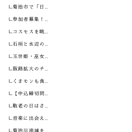
菊池市で「日…
参加者募集！…
コスモスを眺…
石垣と水辺の…
玉世姫・巫女…
販路拡大のチ…
くまモンも食…
【申込締切間…
敬老の日はさ…
音楽に出会え…
菊池川流域を…