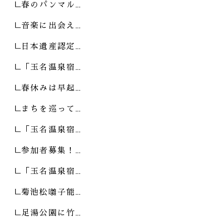
春のパンマル…
音楽に出会え…
日本遺産認定…
「玉名温泉宿…
春休みは早起…
まちを巡って…
「玉名温泉宿…
参加者募集！…
「玉名温泉宿…
菊池松囃子能…
足湯公園に竹…