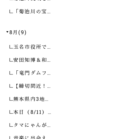
「菊池川の宝…
8月(9)
玉名市役所で…
安田知博＆和…
「竜門ダムフ…
【締切間近！…
熊本県内3地…
本日（8/11）…
タマにゃんが…
音楽に出会え…