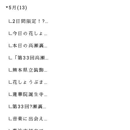
5月(13)
2日間限定！?…
今日の花しょ…
本日の高瀬裏…
「第33回高瀬…
熊本県立装飾…
花しょうぶま…
蓮華院誕生寺…
第33回?瀬裏…
音楽に出会え…