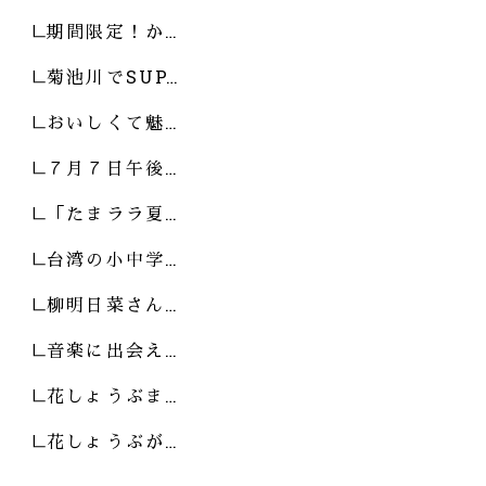
期間限定！か…
菊池川でSUP…
おいしくて魅…
７月７日午後…
「たまララ夏…
台湾の小中学…
柳明日菜さん…
音楽に出会え…
花しょうぶま…
花しょうぶが…