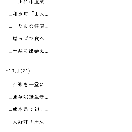
「玉名市産業…
和水町「山太…
「たまな健康…
原っぱで食べ…
音楽に出会え…
10月(21)
神楽を一堂に…
蓮華院誕生寺…
熊本県で初！…
大好評！玉東…