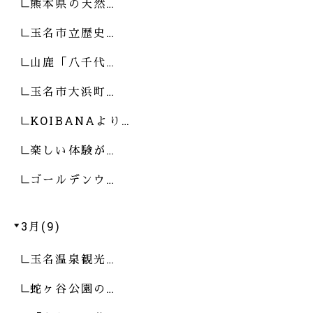
熊本県の天然…
玉名市立歴史…
山鹿「八千代…
玉名市大浜町…
KOIBANAより…
楽しい体験が…
ゴールデンウ…
3月(9)
玉名温泉観光…
蛇ヶ谷公園の…