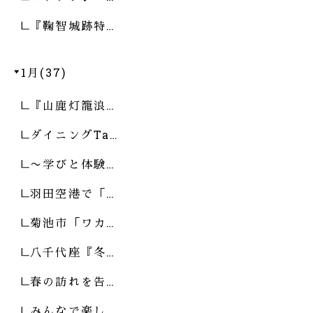
『鞠智城跡特…
1月(37)
『山鹿灯籠浪…
ダイニングTa…
〜学びと体験…
羽田空港で「…
菊池市「ワカ…
八千代座『冬…
春の訪れを告…
みんなで楽し…