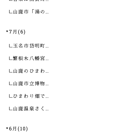
山鹿市「湯の…
7月(6)
玉名市岱明町…
繁根木八幡宮…
山鹿のひまわ…
山鹿市立博物…
ひまわり畑で…
山鹿温泉さく…
6月(10)