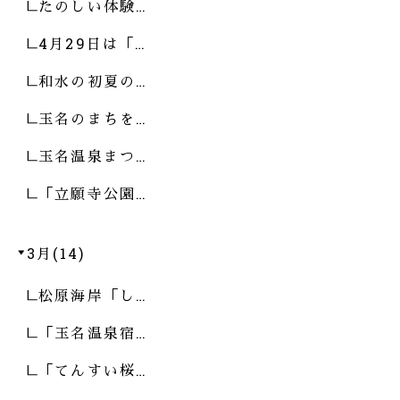
たのしい体験…
4月29日は「…
和水の初夏の…
玉名のまちを…
玉名温泉まつ…
「立願寺公園…
3月(14)
松原海岸「し…
「玉名温泉宿…
「てんすい桜…