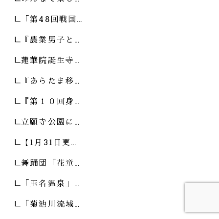
「第48回戦国…
『農業男子と…
蓮華院誕生寺…
『あらたま移…
『第１０回身…
立願寺公園に…
【1月31日更…
舞踊団「花童…
「玉名温泉」…
「菊池川流域…