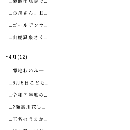
菊池市旭志で…
お母さん、お…
ゴールデンウ…
山鹿温泉さく…
4月(12)
菊地わいふ一…
5月5日こども…
令和７年度の…
?瀬裏川花し…
玉名のうまか…