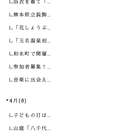
浴衣を着て「…
熊本県立装飾…
「花しょうぶ…
「玉名温泉初…
和水町で開催…
参加者募集！…
音楽に出会え…
4月(8)
子どもの日は…
山鹿「八千代…