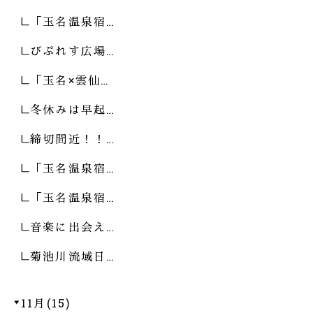
「玉名温泉宿…
びぷれす広場…
「玉名×雲仙…
冬休みは早起…
締切間近！！…
「玉名温泉宿…
「玉名温泉宿…
音楽に出会え…
菊池川流域日…
11月(15)