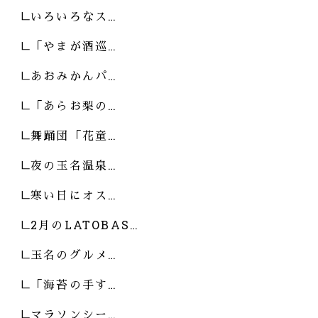
いろいろなス…
「やまが酒巡…
あおみかんパ…
「あらお梨の…
舞踊団「花童…
夜の玉名温泉…
寒い日にオス…
2月のLATOBAS…
玉名のグルメ…
「海苔の手す…
マラソンシー…