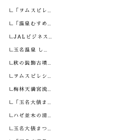
「ヲムスビレ…
「温泉むすめ…
JALビジネス…
玉名温泉 し…
秋の装飾古墳…
ヲムスビレシ…
梅林天満宮流…
「玉名大俵ま…
ハゼ並木の清…
玉名大俵まつ…