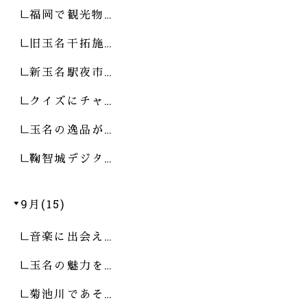
福岡で観光物…
旧玉名干拓施…
新玉名駅夜市…
クイズにチャ…
玉名の逸品が…
鞠智城デジタ…
9月(15)
音楽に出会え…
玉名の魅力を…
菊池川であそ…