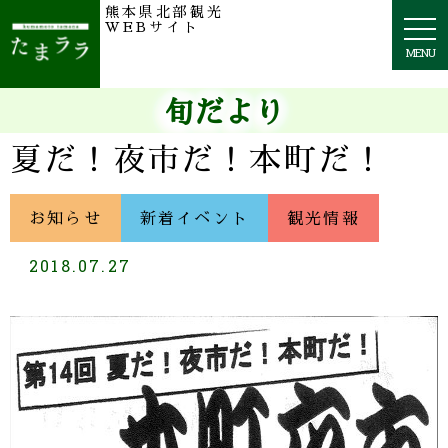
熊本県北部観光
togg
WEBサイト
navi
MENU
旬だより
夏だ！夜市だ！本町だ！
お知らせ
新着イベント
観光情報
2018.07.27