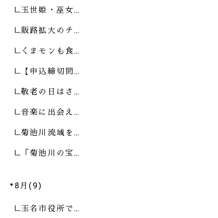
玉世姫・巫女…
販路拡大のチ…
くまモンも食…
【申込締切間…
敬老の日はさ…
音楽に出会え…
菊池川流域を…
「菊池川の宝…
8月(9)
玉名市役所で…