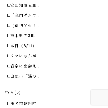
安田知博＆和…
「竜門ダムフ…
【締切間近！…
熊本県内3地…
本日（8/11）…
タマにゃんが…
音楽に出会え…
山鹿市「湯の…
7月(6)
玉名市岱明町…