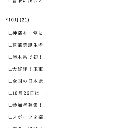
音楽に出会え…
10月(21)
神楽を一堂に…
蓮華院誕生寺…
熊本県で初！…
大好評！玉東…
全国の日本遺…
10月26日は「…
参加者募集！…
スポーツを楽…