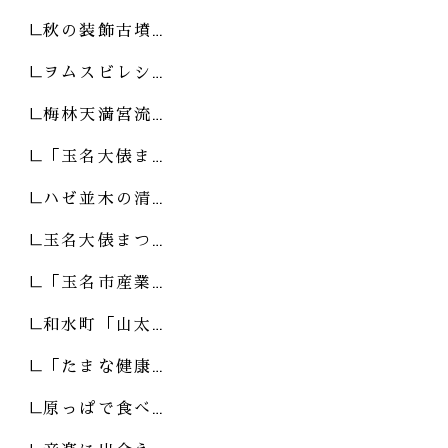
秋の装飾古墳…
ヲムスビレシ…
梅林天満宮流…
「玉名大俵ま…
ハゼ並木の清…
玉名大俵まつ…
「玉名市産業…
和水町「山太…
「たまな健康…
原っぱで食べ…