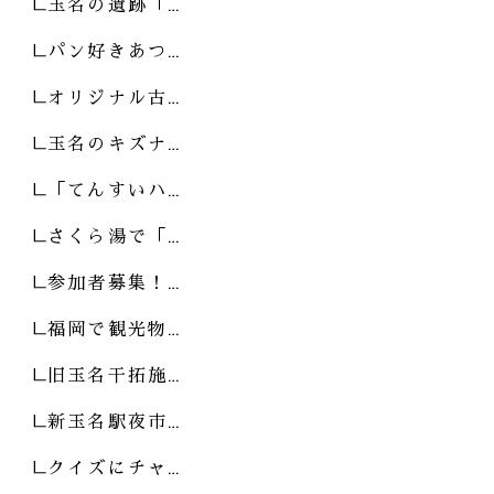
玉名の遺跡「…
パン好きあつ…
オリジナル古…
玉名のキズナ…
「てんすいハ…
さくら湯で「…
参加者募集！…
福岡で観光物…
旧玉名干拓施…
新玉名駅夜市…
クイズにチャ…