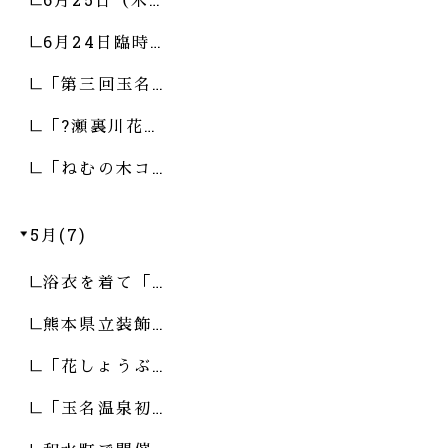
6月24日臨時…
「第三回玉名…
「?瀬裏川花…
「ねむの木コ…
5月(7)
浴衣を着て「…
熊本県立装飾…
「花しょうぶ…
「玉名温泉初…