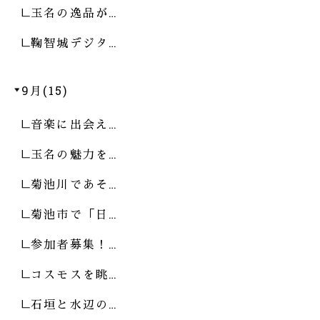
玉名の逸品が…
鞠智城デジタ…
9月(15)
音楽に出会え…
玉名の魅力を…
菊池川であそ…
菊池市で「日…
参加者募集！…
コスモスを眺…
石垣と水辺の…