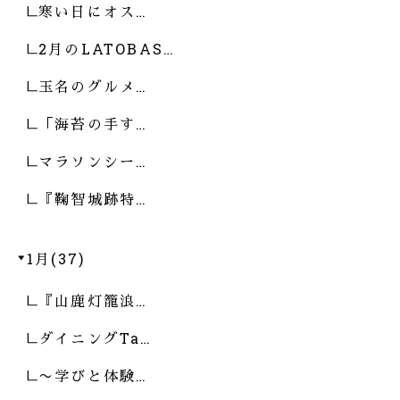
寒い日にオス…
2月のLATOBAS…
玉名のグルメ…
「海苔の手す…
マラソンシー…
『鞠智城跡特…
1月(37)
『山鹿灯籠浪…
ダイニングTa…
〜学びと体験…