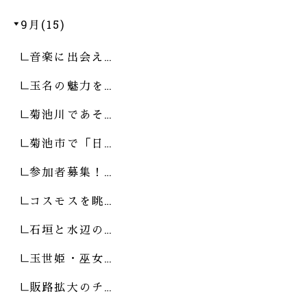
9月(15)
音楽に出会え…
玉名の魅力を…
菊池川であそ…
菊池市で「日…
参加者募集！…
コスモスを眺…
石垣と水辺の…
玉世姫・巫女…
販路拡大のチ…