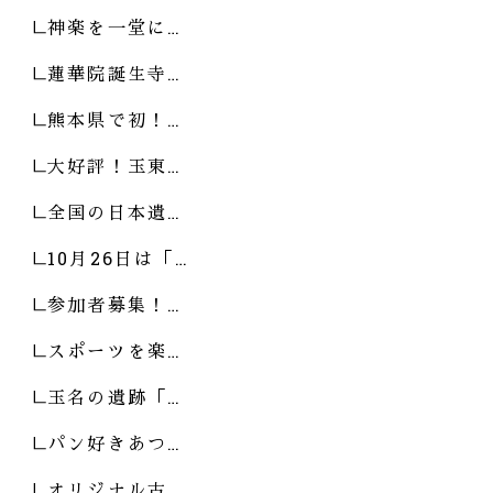
神楽を一堂に…
蓮華院誕生寺…
熊本県で初！…
大好評！玉東…
全国の日本遺…
10月26日は「…
参加者募集！…
スポーツを楽…
玉名の遺跡「…
パン好きあつ…
オリジナル古…