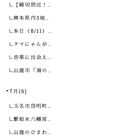
【締切間近！…
熊本県内3地…
本日（8/11）…
タマにゃんが…
音楽に出会え…
山鹿市「湯の…
7月(6)
玉名市岱明町…
繁根木八幡宮…
山鹿のひまわ…