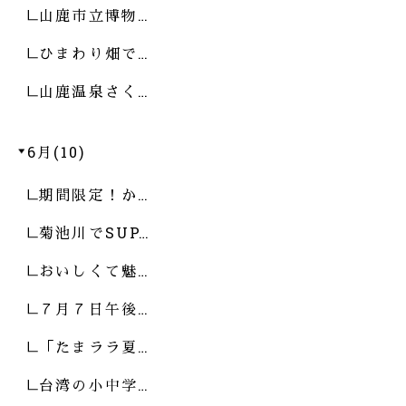
山鹿市立博物…
ひまわり畑で…
山鹿温泉さく…
6月(10)
期間限定！か…
菊池川でSUP…
おいしくて魅…
７月７日午後…
「たまララ夏…
台湾の小中学…