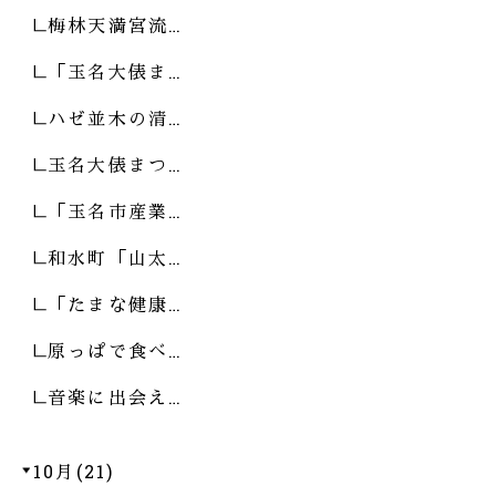
梅林天満宮流…
「玉名大俵ま…
ハゼ並木の清…
玉名大俵まつ…
「玉名市産業…
和水町「山太…
「たまな健康…
原っぱで食べ…
音楽に出会え…
10月(21)