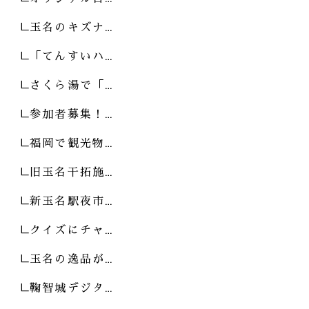
玉名のキズナ…
「てんすいハ…
さくら湯で「…
参加者募集！…
福岡で観光物…
旧玉名干拓施…
新玉名駅夜市…
クイズにチャ…
玉名の逸品が…
鞠智城デジタ…