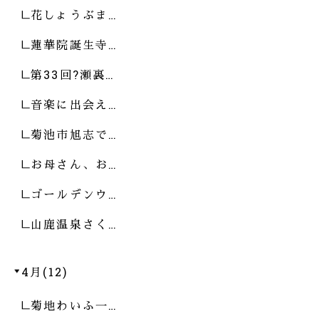
花しょうぶま…
蓮華院誕生寺…
第33回?瀬裏…
音楽に出会え…
菊池市旭志で…
お母さん、お…
ゴールデンウ…
山鹿温泉さく…
4月(12)
菊地わいふ一…