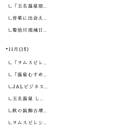
「玉名温泉宿…
音楽に出会え…
菊池川流域日…
11月(15)
「ヲムスビレ…
「温泉むすめ…
JALビジネス…
玉名温泉 し…
秋の装飾古墳…
ヲムスビレシ…