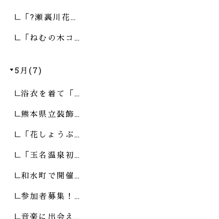
「?瀬裏川花…
「ねむの木コ…
5月(7)
浴衣を着て「…
熊本県立装飾…
「花しょうぶ…
「玉名温泉初…
和水町で開催…
参加者募集！…
音楽に出会え…