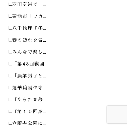
羽田空港で「…
菊池市「ワカ…
八千代座『冬…
春の訪れを告…
みんなで楽し…
「第48回戦国…
『農業男子と…
蓮華院誕生寺…
『あらたま移…
『第１０回身…
立願寺公園に…