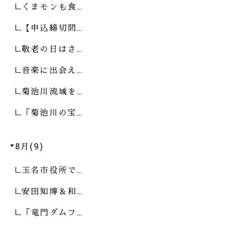
くまモンも食…
【申込締切間…
敬老の日はさ…
音楽に出会え…
菊池川流域を…
「菊池川の宝…
8月(9)
玉名市役所で…
安田知博＆和…
「竜門ダムフ…