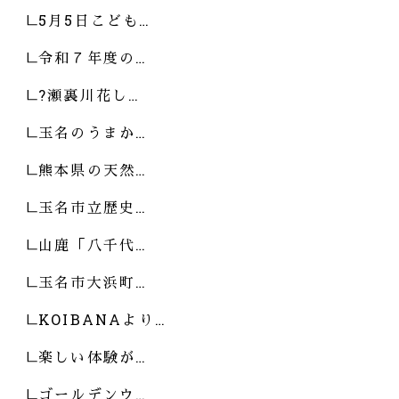
5月5日こども…
令和７年度の…
?瀬裏川花し…
玉名のうまか…
熊本県の天然…
玉名市立歴史…
山鹿「八千代…
玉名市大浜町…
KOIBANAより…
楽しい体験が…
ゴールデンウ…