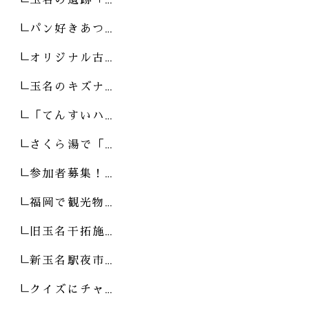
パン好きあつ…
オリジナル古…
玉名のキズナ…
「てんすいハ…
さくら湯で「…
参加者募集！…
福岡で観光物…
旧玉名干拓施…
新玉名駅夜市…
クイズにチャ…