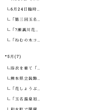
6月24日臨時…
「第三回玉名…
「?瀬裏川花…
「ねむの木コ…
5月(7)
浴衣を着て「…
熊本県立装飾…
「花しょうぶ…
「玉名温泉初…
和水町で開催…