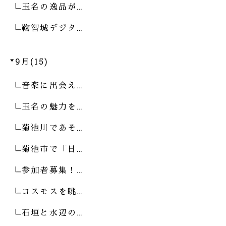
玉名の逸品が…
鞠智城デジタ…
9月(15)
音楽に出会え…
玉名の魅力を…
菊池川であそ…
菊池市で「日…
参加者募集！…
コスモスを眺…
石垣と水辺の…