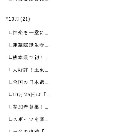
10月(21)
神楽を一堂に…
蓮華院誕生寺…
熊本県で初！…
大好評！玉東…
全国の日本遺…
10月26日は「…
参加者募集！…
スポーツを楽…
玉名の遺跡「…