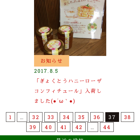
お知らせ
2017.8.5
「ぎょくとうハニーローザ
コンフィチュール」入荷し
ました(●´ω｀●)
1
…
32
33
34
35
36
37
38
39
40
41
42
…
44