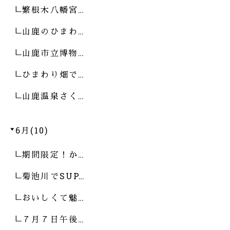
繁根木八幡宮…
山鹿のひまわ…
山鹿市立博物…
ひまわり畑で…
山鹿温泉さく…
6月(10)
期間限定！か…
菊池川でSUP…
おいしくて魅…
７月７日午後…