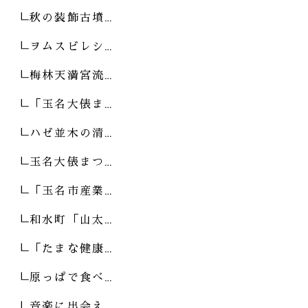
秋の装飾古墳…
ヲムスビレシ…
梅林天満宮流…
「玉名大俵ま…
ハゼ並木の清…
玉名大俵まつ…
「玉名市産業…
和水町「山太…
「たまな健康…
原っぱで食べ…
音楽に出会え…