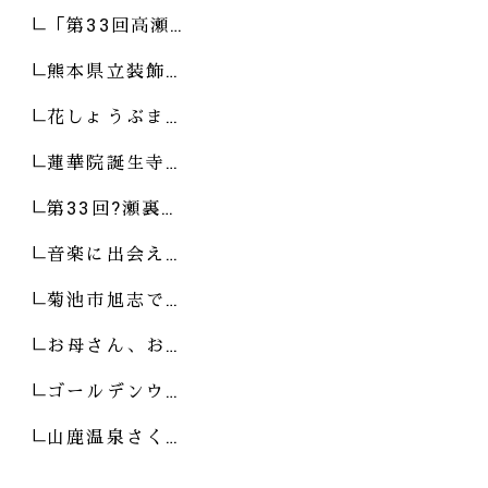
「第33回高瀬…
熊本県立装飾…
花しょうぶま…
蓮華院誕生寺…
第33回?瀬裏…
音楽に出会え…
菊池市旭志で…
お母さん、お…
ゴールデンウ…
山鹿温泉さく…