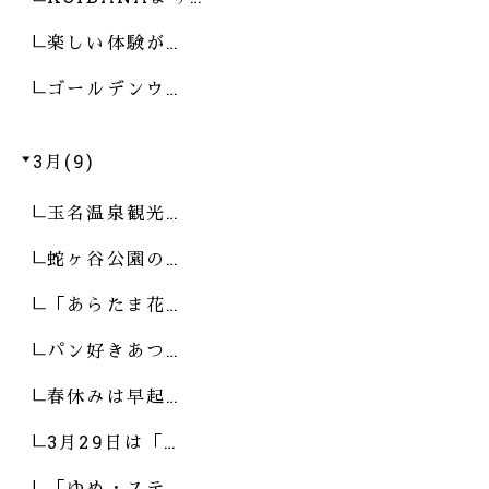
楽しい体験が…
ゴールデンウ…
3月(9)
玉名温泉観光…
蛇ヶ谷公園の…
「あらたま花…
パン好きあつ…
春休みは早起…
3月29日は「…
「ゆめ・ステ…