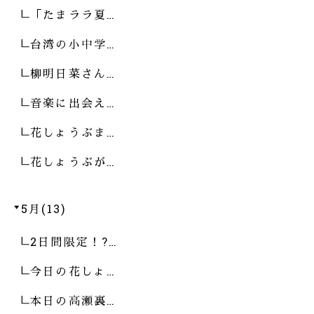
「たまララ夏…
台湾の小中学…
柳明日菜さん…
音楽に出会え…
花しょうぶま…
花しょうぶが…
5月(13)
2日間限定！?…
今日の花しょ…
本日の高瀬裏…