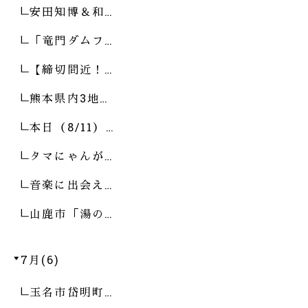
安田知博＆和…
「竜門ダムフ…
【締切間近！…
熊本県内3地…
本日（8/11）…
タマにゃんが…
音楽に出会え…
山鹿市「湯の…
7月(6)
玉名市岱明町…