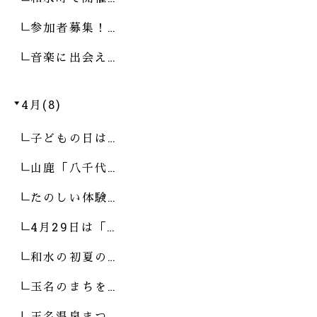
参加者募集！…
音楽に出会え…
4月(8)
子どもの日は…
山鹿「八千代…
たのしい体験…
4月29日は「…
和水の初夏の…
玉名のまちを…
玉名温泉まつ…