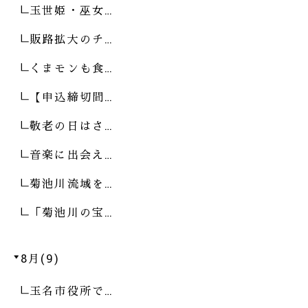
玉世姫・巫女…
販路拡大のチ…
くまモンも食…
【申込締切間…
敬老の日はさ…
音楽に出会え…
菊池川流域を…
「菊池川の宝…
8月(9)
玉名市役所で…