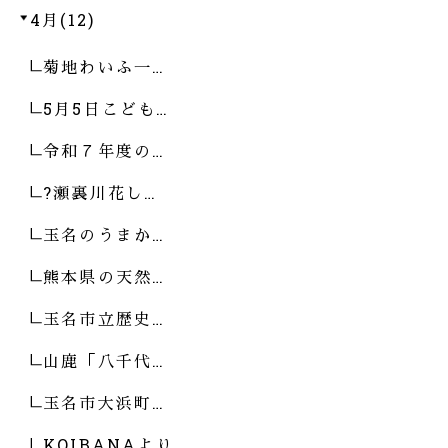
4月(12)
菊地わいふ一…
5月5日こども…
令和７年度の…
?瀬裏川花し…
玉名のうまか…
熊本県の天然…
玉名市立歴史…
山鹿「八千代…
玉名市大浜町…
KOIBANAより…