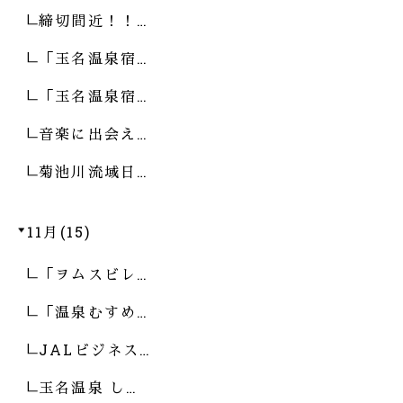
締切間近！！…
「玉名温泉宿…
「玉名温泉宿…
音楽に出会え…
菊池川流域日…
11月(15)
「ヲムスビレ…
「温泉むすめ…
JALビジネス…
玉名温泉 し…