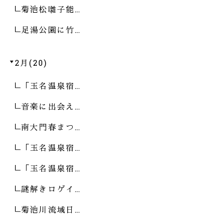
菊池松囃子能…
足湯公園に竹…
2月(20)
「玉名温泉宿…
音楽に出会え…
南大門春まつ…
「玉名温泉宿…
「玉名温泉宿…
謎解きロゲイ…
菊池川流域日…