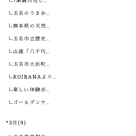
?瀬裏川花し…
玉名のうまか…
熊本県の天然…
玉名市立歴史…
山鹿「八千代…
玉名市大浜町…
KOIBANAより…
楽しい体験が…
ゴールデンウ…
3月(9)