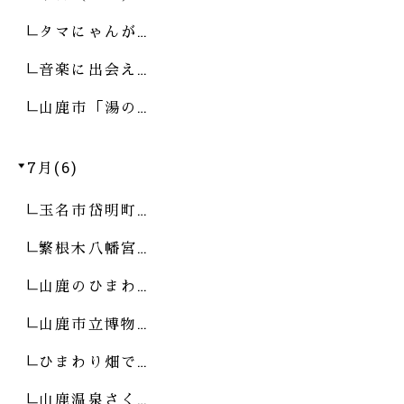
タマにゃんが…
音楽に出会え…
山鹿市「湯の…
7月(6)
玉名市岱明町…
繁根木八幡宮…
山鹿のひまわ…
山鹿市立博物…
ひまわり畑で…
山鹿温泉さく…