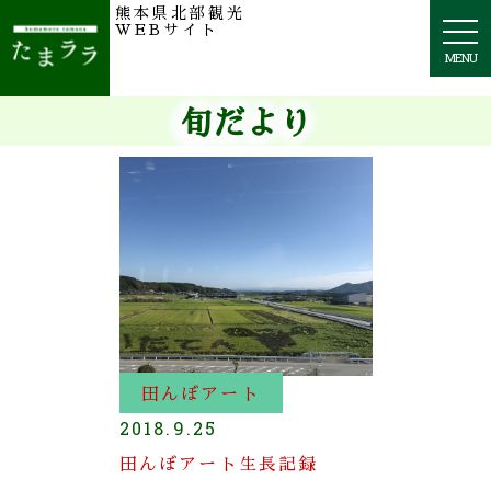
熊本県北部観光
togg
WEBサイト
navi
MENU
旬だより
田んぼアート
2018.9.25
田んぼアート生長記録