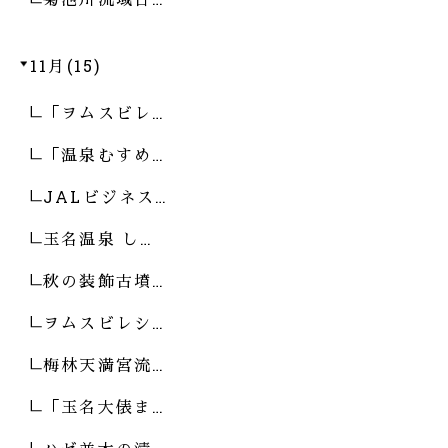
11月(15)
「ヲムスビレ…
「温泉むすめ…
JALビジネス…
玉名温泉 し…
秋の装飾古墳…
ヲムスビレシ…
梅林天満宮流…
「玉名大俵ま…