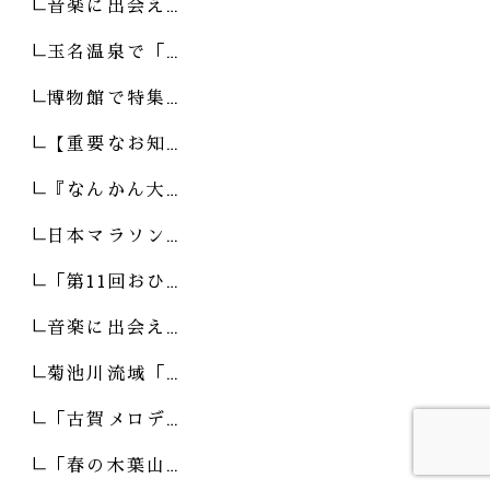
音楽に出会え…
玉名温泉で「…
博物館で特集…
【重要なお知…
『なんかん大…
日本マラソン…
「第11回おひ…
音楽に出会え…
菊池川流域「…
「古賀メロデ…
「春の木葉山…