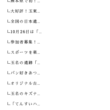
熊本県で初！…
大好評！玉東…
全国の日本遺…
10月26日は「…
参加者募集！…
スポーツを楽…
玉名の遺跡「…
パン好きあつ…
オリジナル古…
玉名のキズナ…
「てんすいハ…