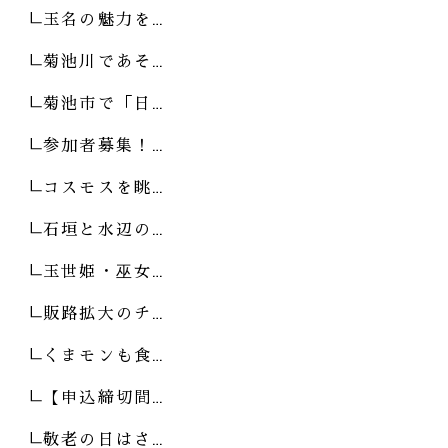
玉名の魅力を…
菊池川であそ…
菊池市で「日…
参加者募集！…
コスモスを眺…
石垣と水辺の…
玉世姫・巫女…
販路拡大のチ…
くまモンも食…
【申込締切間…
敬老の日はさ…