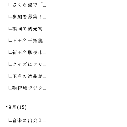
さくら湯で「…
参加者募集！…
福岡で観光物…
旧玉名干拓施…
新玉名駅夜市…
クイズにチャ…
玉名の逸品が…
鞠智城デジタ…
9月(15)
音楽に出会え…