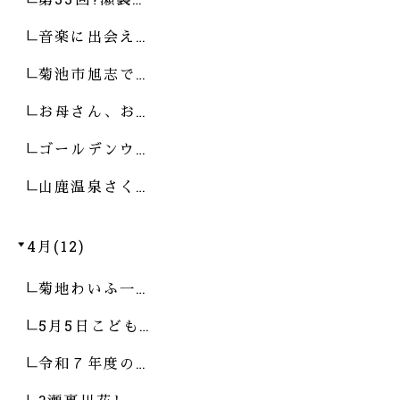
音楽に出会え…
菊池市旭志で…
お母さん、お…
ゴールデンウ…
山鹿温泉さく…
4月(12)
菊地わいふ一…
5月5日こども…
令和７年度の…