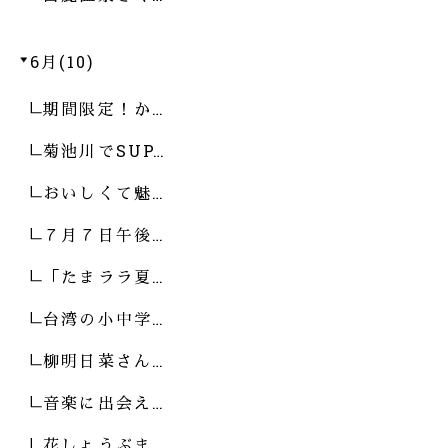
6月(10)
期間限定！か…
菊池川でSUP…
おいしくて魅…
７月７日午後…
「たまララ夏…
台湾の小中学…
柳明日菜さん…
音楽に出会え…
花しょうぶま…