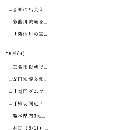
音楽に出会え…
菊池川流域を…
「菊池川の宝…
8月(9)
玉名市役所で…
安田知博＆和…
「竜門ダムフ…
【締切間近！…
熊本県内3地…
本日（8/11）…