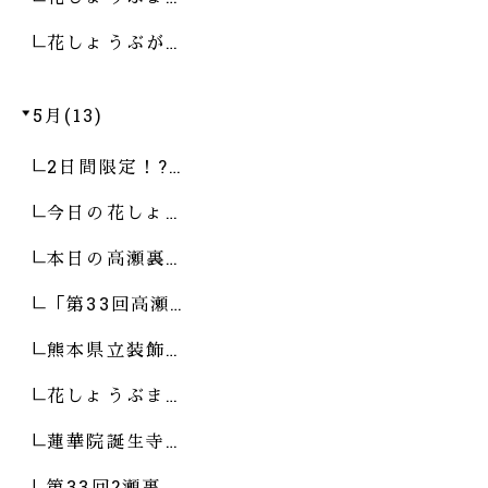
花しょうぶが…
5月(13)
2日間限定！?…
今日の花しょ…
本日の高瀬裏…
「第33回高瀬…
熊本県立装飾…
花しょうぶま…
蓮華院誕生寺…
第33回?瀬裏…