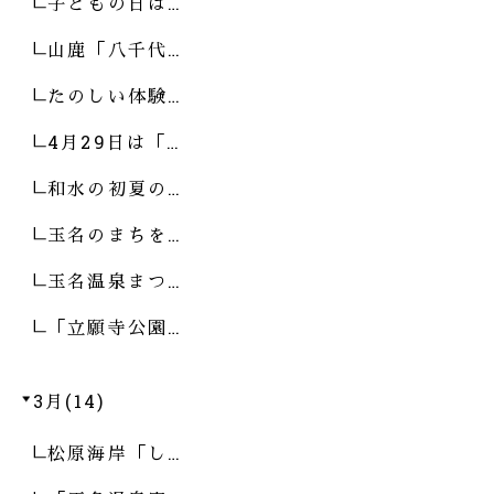
子どもの日は…
山鹿「八千代…
たのしい体験…
4月29日は「…
和水の初夏の…
玉名のまちを…
玉名温泉まつ…
「立願寺公園…
3月(14)
松原海岸「し…