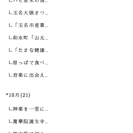
ハゼ並木の清…
玉名大俵まつ…
「玉名市産業…
和水町「山太…
「たまな健康…
原っぱで食べ…
音楽に出会え…
10月(21)
神楽を一堂に…
蓮華院誕生寺…