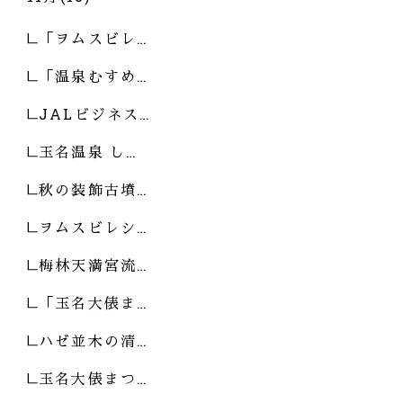
「ヲムスビレ…
「温泉むすめ…
JALビジネス…
玉名温泉 し…
秋の装飾古墳…
ヲムスビレシ…
梅林天満宮流…
「玉名大俵ま…
ハゼ並木の清…
玉名大俵まつ…