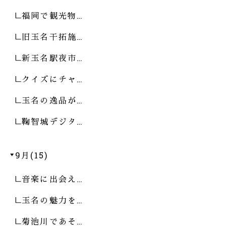
福岡で観光物…
旧玉名干拓施…
新玉名駅夜市…
クイズにチャ…
玉名の逸品が…
鞠智城デジタ…
9月(15)
音楽に出会え…
玉名の魅力を…
菊池川であそ…