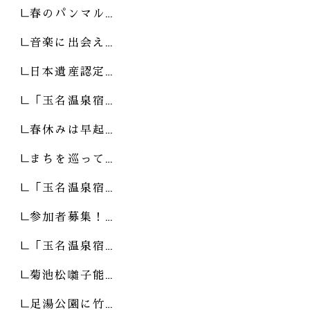
春のパンマル…
音楽に出会え…
日本遺産認定…
「玉名温泉宿…
春休みは早起…
まちを巡って…
「玉名温泉宿…
参加者募集！…
「玉名温泉宿…
菊池松囃子能…
足湯公園に竹…