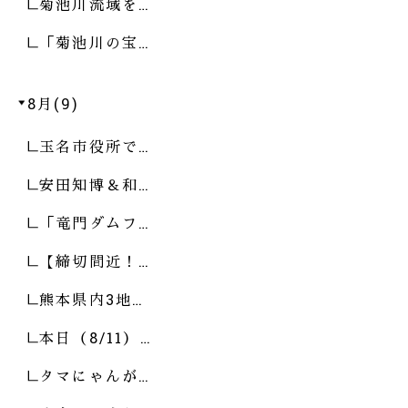
菊池川流域を…
「菊池川の宝…
8月(9)
玉名市役所で…
安田知博＆和…
「竜門ダムフ…
【締切間近！…
熊本県内3地…
本日（8/11）…
タマにゃんが…