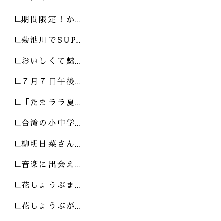
期間限定！か…
菊池川でSUP…
おいしくて魅…
７月７日午後…
「たまララ夏…
台湾の小中学…
柳明日菜さん…
音楽に出会え…
花しょうぶま…
花しょうぶが…