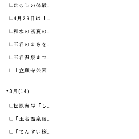
たのしい体験…
4月29日は「…
和水の初夏の…
玉名のまちを…
玉名温泉まつ…
「立願寺公園…
3月(14)
松原海岸「し…
「玉名温泉宿…
「てんすい桜…