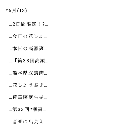
5月(13)
2日間限定！?…
今日の花しょ…
本日の高瀬裏…
「第33回高瀬…
熊本県立装飾…
花しょうぶま…
蓮華院誕生寺…
第33回?瀬裏…
音楽に出会え…