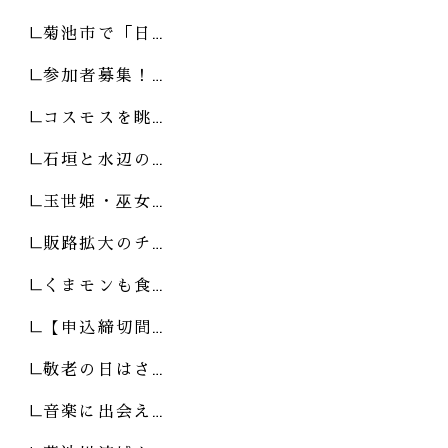
菊池市で「日…
参加者募集！…
コスモスを眺…
石垣と水辺の…
玉世姫・巫女…
販路拡大のチ…
くまモンも食…
【申込締切間…
敬老の日はさ…
音楽に出会え…