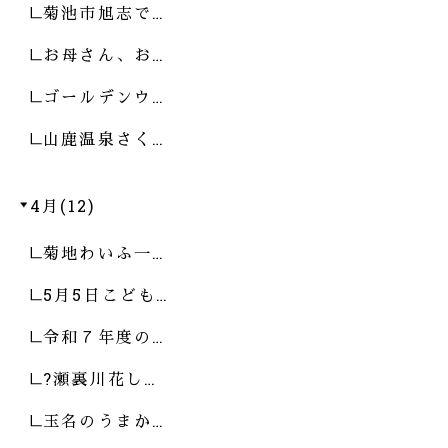
菊池市旭志で…
お母さん、お…
ゴールデンウ…
山鹿温泉さく…
4月(12)
菊地わいふ一…
5月5日こども…
令和７年度の…
?瀬裏川花し…
玉名のうまか…