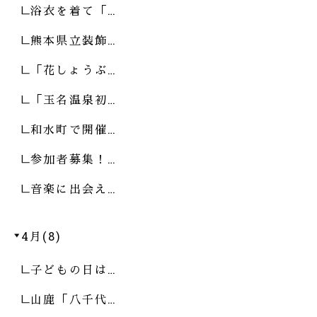
浴衣を着て「…
熊本県立装飾…
「花しょうぶ…
「玉名温泉初…
和水町で開催…
参加者募集！…
音楽に出会え…
4月(8)
子どもの日は…
山鹿「八千代…