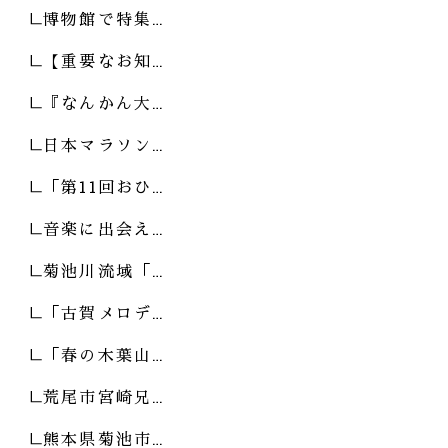
博物館で特集…
【重要なお知…
『なんかん大…
日本マラソン…
「第11回おひ…
音楽に出会え…
菊池川流域「…
「古賀メロデ…
「春の木葉山…
荒尾市宮崎兄…
熊本県菊池市…