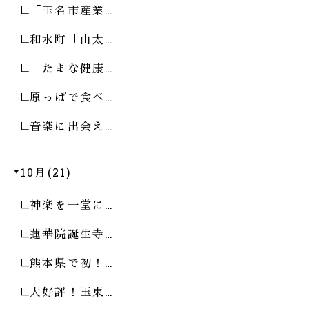
「玉名市産業…
和水町「山太…
「たまな健康…
原っぱで食べ…
音楽に出会え…
10月(21)
神楽を一堂に…
蓮華院誕生寺…
熊本県で初！…
大好評！玉東…