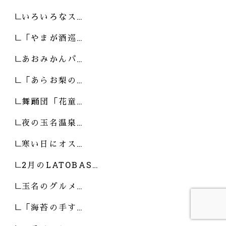
いろいろなス…
「やまが酒巡…
あおみかんパ…
「あらお梨の…
舞踊団「花童…
夜の玉名温泉…
寒い日にオス…
2月のLATOBAS…
玉名のグルメ…
「海苔の手す…