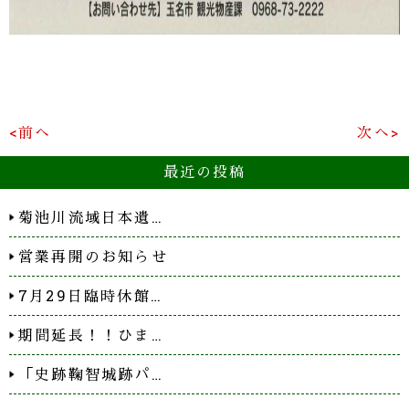
<前へ
次へ>
最近の投稿
菊池川流域日本遺…
営業再開のお知らせ
7月29日臨時休館…
期間延長！！ひま…
「史跡鞠智城跡パ…