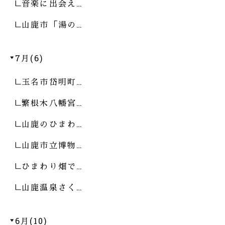
音楽に出会え…
山鹿市「湯の…
7月(6)
玉名市岱明町…
繁根木八幡宮…
山鹿のひまわ…
山鹿市立博物…
ひまわり畑で…
山鹿温泉さく…
6月(10)