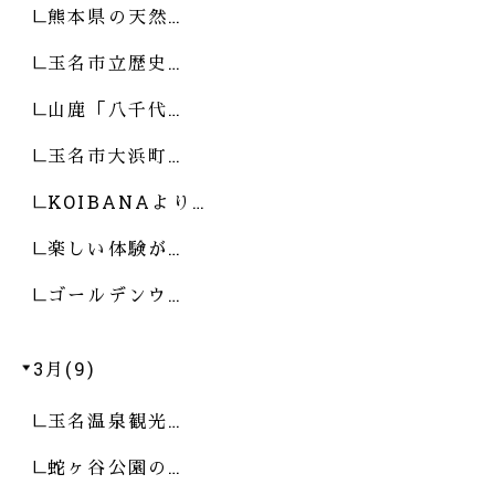
熊本県の天然…
玉名市立歴史…
山鹿「八千代…
玉名市大浜町…
KOIBANAより…
楽しい体験が…
ゴールデンウ…
3月(9)
玉名温泉観光…
蛇ヶ谷公園の…