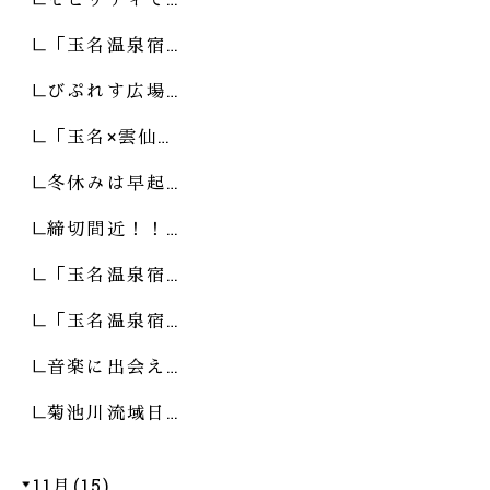
「玉名温泉宿…
びぷれす広場…
「玉名×雲仙…
冬休みは早起…
締切間近！！…
「玉名温泉宿…
「玉名温泉宿…
音楽に出会え…
菊池川流域日…
11月(15)