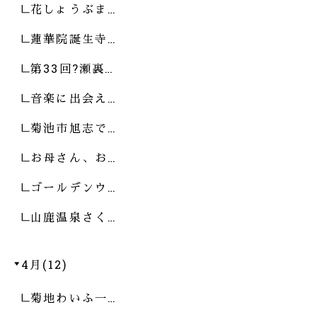
花しょうぶま…
蓮華院誕生寺…
第33回?瀬裏…
音楽に出会え…
菊池市旭志で…
お母さん、お…
ゴールデンウ…
山鹿温泉さく…
4月(12)
菊地わいふ一…