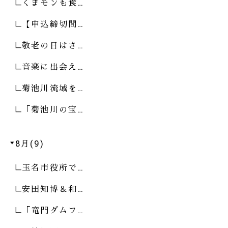
くまモンも食…
【申込締切間…
敬老の日はさ…
音楽に出会え…
菊池川流域を…
「菊池川の宝…
8月(9)
玉名市役所で…
安田知博＆和…
「竜門ダムフ…