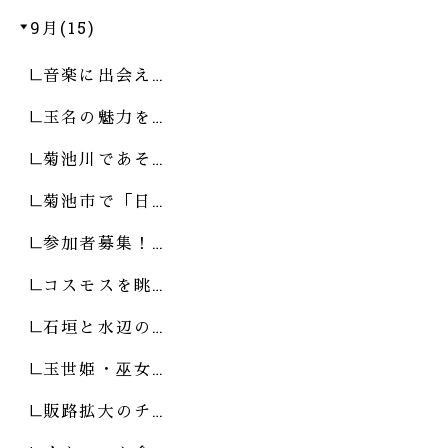
9月(15)
音楽に出会え…
玉名の魅力を…
菊池川であそ…
菊池市で「日…
参加者募集！…
コスモスを眺…
石垣と水辺の…
玉世姫・巫女…
販路拡大のチ…