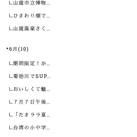
山鹿市立博物…
ひまわり畑で…
山鹿温泉さく…
6月(10)
期間限定！か…
菊池川でSUP…
おいしくて魅…
７月７日午後…
「たまララ夏…
台湾の小中学…