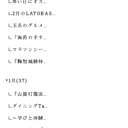
寒い日にオス…
2月のLATOBAS…
玉名のグルメ…
「海苔の手す…
マラソンシー…
『鞠智城跡特…
1月(37)
『山鹿灯籠浪…
ダイニングTa…
〜学びと体験…