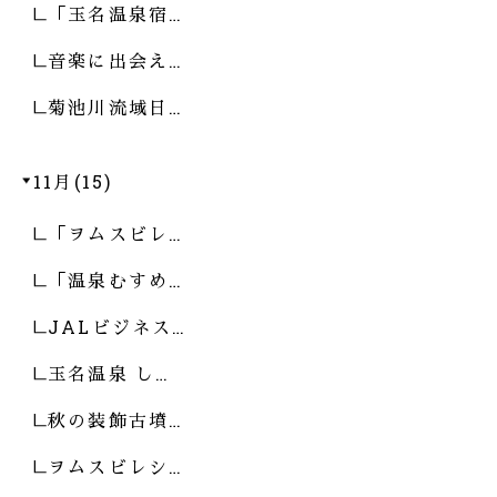
「玉名温泉宿…
音楽に出会え…
菊池川流域日…
11月(15)
「ヲムスビレ…
「温泉むすめ…
JALビジネス…
玉名温泉 し…
秋の装飾古墳…
ヲムスビレシ…