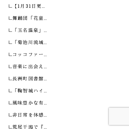
【1月31日更…
舞踊団「花童…
「玉名温泉」…
「菊池川流域…
コッコファー…
音楽に出会え…
長洲町図書館…
「鞠智城ハイ…
風味豊かな有…
非日常を体感…
荒尾干潟で『…