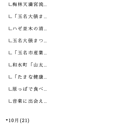
梅林天満宮流…
「玉名大俵ま…
ハゼ並木の清…
玉名大俵まつ…
「玉名市産業…
和水町「山太…
「たまな健康…
原っぱで食べ…
音楽に出会え…
10月(21)