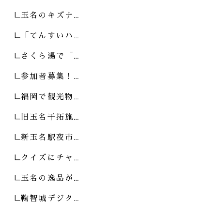
玉名のキズナ…
「てんすいハ…
さくら湯で「…
参加者募集！…
福岡で観光物…
旧玉名干拓施…
新玉名駅夜市…
クイズにチャ…
玉名の逸品が…
鞠智城デジタ…