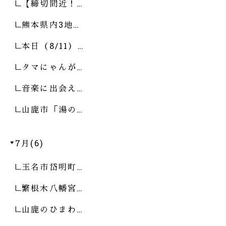
【締切間近！…
熊本県内3地…
本日（8/11）…
タマにゃんが…
音楽に出会え…
山鹿市「湯の…
7月(6)
玉名市岱明町…
繁根木八幡宮…
山鹿のひまわ…