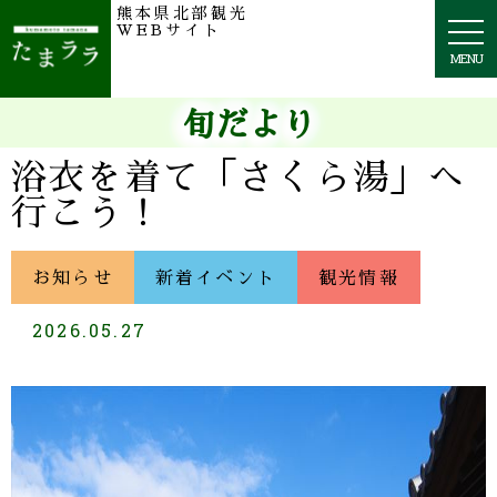
熊本県北部観光
togg
WEBサイト
navi
MENU
旬だより
浴衣を着て「さくら湯」へ
行こう！
お知らせ
新着イベント
観光情報
2026.05.27