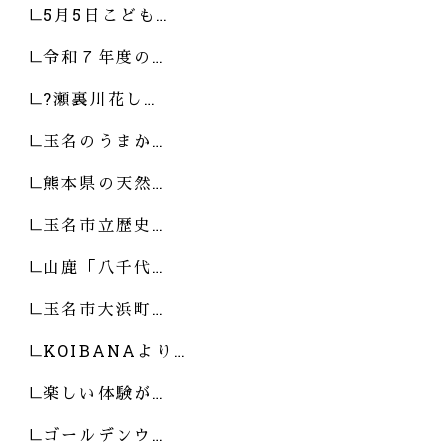
5月5日こども…
令和７年度の…
?瀬裏川花し…
玉名のうまか…
熊本県の天然…
玉名市立歴史…
山鹿「八千代…
玉名市大浜町…
KOIBANAより…
楽しい体験が…
ゴールデンウ…