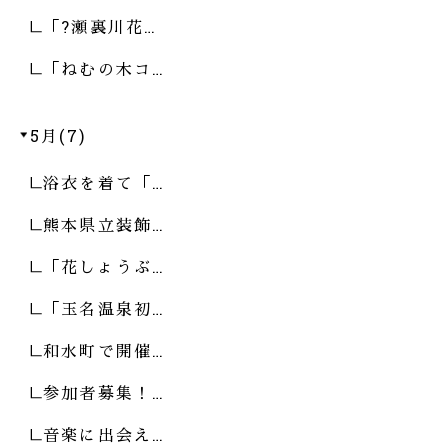
「?瀬裏川花…
「ねむの木コ…
5月(7)
浴衣を着て「…
熊本県立装飾…
「花しょうぶ…
「玉名温泉初…
和水町で開催…
参加者募集！…
音楽に出会え…