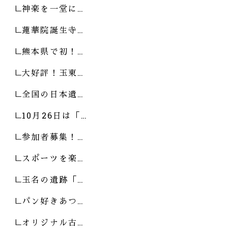
神楽を一堂に…
蓮華院誕生寺…
熊本県で初！…
大好評！玉東…
全国の日本遺…
10月26日は「…
参加者募集！…
スポーツを楽…
玉名の遺跡「…
パン好きあつ…
オリジナル古…