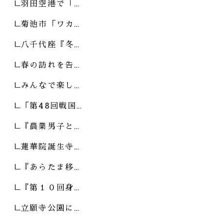
羽田空港で「…
菊池市「ワカ…
八千代座『冬…
春の訪れを告…
みんなで楽し…
「第48回戦国…
『農業男子と…
蓮華院誕生寺…
『あらたま移…
『第１０回身…
立願寺公園に…