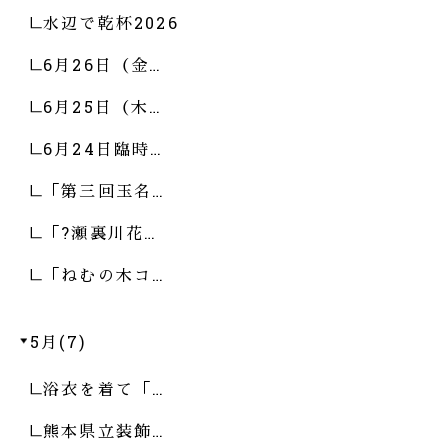
水辺で乾杯2026
6月26日（金…
6月25日（木…
6月24日臨時…
「第三回玉名…
「?瀬裏川花…
「ねむの木コ…
5月(7)
浴衣を着て「…
熊本県立装飾…