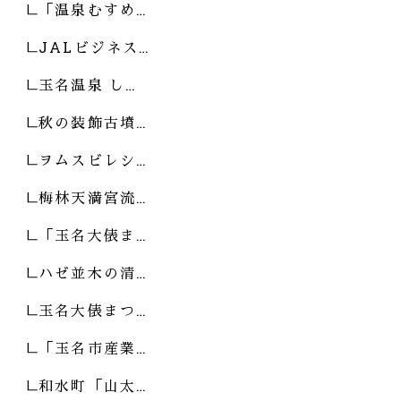
「温泉むすめ…
JALビジネス…
玉名温泉 し…
秋の装飾古墳…
ヲムスビレシ…
梅林天満宮流…
「玉名大俵ま…
ハゼ並木の清…
玉名大俵まつ…
「玉名市産業…
和水町「山太…