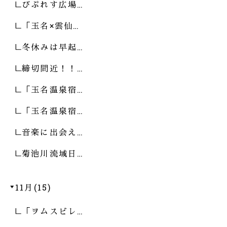
びぷれす広場…
「玉名×雲仙…
冬休みは早起…
締切間近！！…
「玉名温泉宿…
「玉名温泉宿…
音楽に出会え…
菊池川流域日…
11月(15)
「ヲムスビレ…