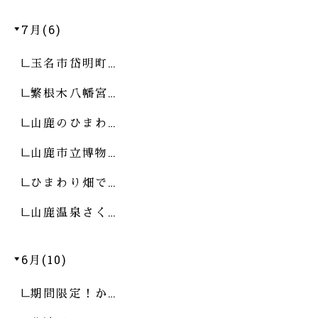
7月(6)
玉名市岱明町…
繁根木八幡宮…
山鹿のひまわ…
山鹿市立博物…
ひまわり畑で…
山鹿温泉さく…
6月(10)
期間限定！か…