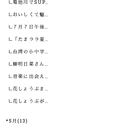
菊池川でSUP…
おいしくて魅…
７月７日午後…
「たまララ夏…
台湾の小中学…
柳明日菜さん…
音楽に出会え…
花しょうぶま…
花しょうぶが…
5月(13)