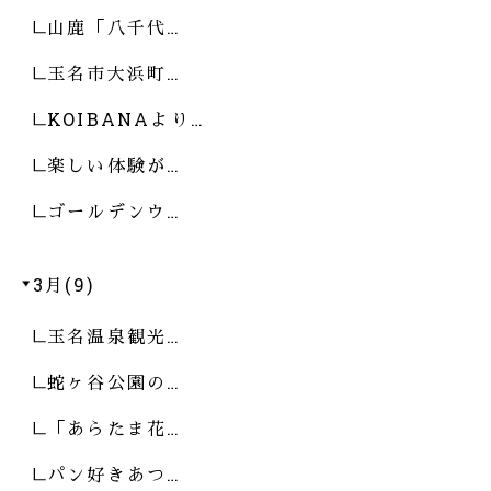
山鹿「八千代…
玉名市大浜町…
KOIBANAより…
楽しい体験が…
ゴールデンウ…
3月(9)
玉名温泉観光…
蛇ヶ谷公園の…
「あらたま花…
パン好きあつ…