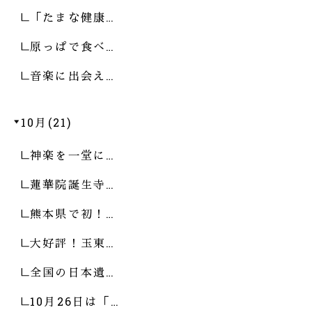
「たまな健康…
原っぱで食べ…
音楽に出会え…
10月(21)
神楽を一堂に…
蓮華院誕生寺…
熊本県で初！…
大好評！玉東…
全国の日本遺…
10月26日は「…