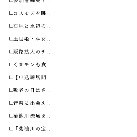
参加者募集！…
コスモスを眺…
石垣と水辺の…
玉世姫・巫女…
販路拡大のチ…
くまモンも食…
【申込締切間…
敬老の日はさ…
音楽に出会え…
菊池川流域を…
「菊池川の宝…