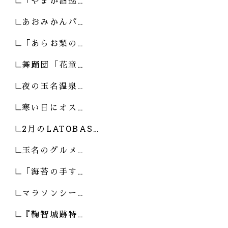
「やまが酒巡…
あおみかんパ…
「あらお梨の…
舞踊団「花童…
夜の玉名温泉…
寒い日にオス…
2月のLATOBAS…
玉名のグルメ…
「海苔の手す…
マラソンシー…
『鞠智城跡特…