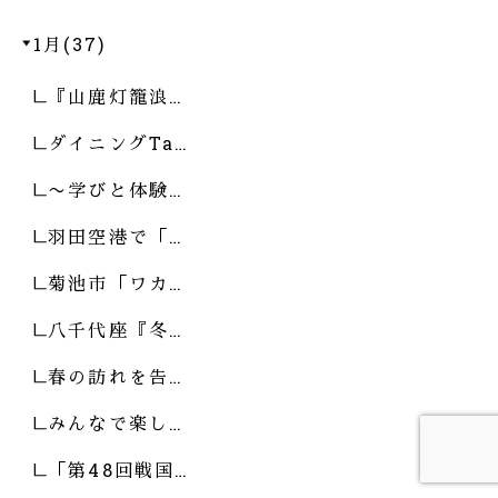
1月(37)
『山鹿灯籠浪…
ダイニングTa…
〜学びと体験…
羽田空港で「…
菊池市「ワカ…
八千代座『冬…
春の訪れを告…
みんなで楽し…
「第48回戦国…