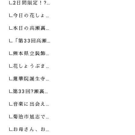
2日間限定！?…
今日の花しょ…
本日の高瀬裏…
「第33回高瀬…
熊本県立装飾…
花しょうぶま…
蓮華院誕生寺…
第33回?瀬裏…
音楽に出会え…
菊池市旭志で…
お母さん、お…