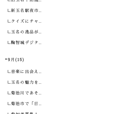
新玉名駅夜市…
クイズにチャ…
玉名の逸品が…
鞠智城デジタ…
9月(15)
音楽に出会え…
玉名の魅力を…
菊池川であそ…
菊池市で「日…