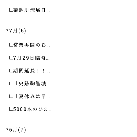
菊池川流域日…
7月(6)
営業再開のお…
7月29日臨時…
期間延長！！…
「史跡鞠智城…
「夏休みは早…
5000本のひま…
6月(7)