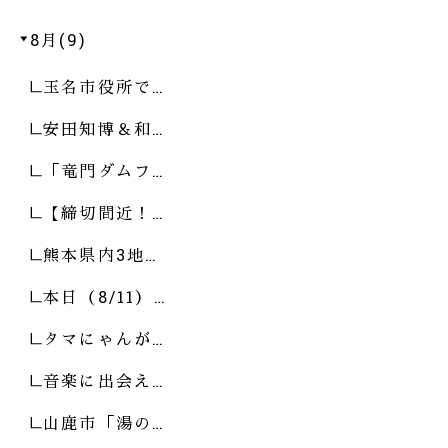
8月(9)
玉名市役所で…
安田知博＆和…
「竜門ダムフ…
【締切間近！…
熊本県内3地…
本日（8/11）…
タマにゃんが…
音楽に出会え…
山鹿市「湯の…