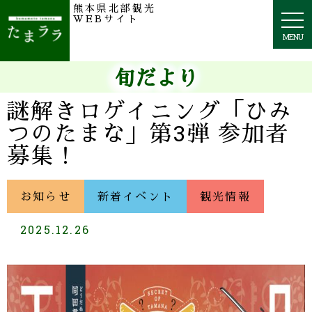
熊本県北部観光
togg
WEBサイト
navi
MENU
旬だより
謎解きロゲイニング「ひみ
つのたまな」第3弾 参加者
募集！
お知らせ
新着イベント
観光情報
2025.12.26