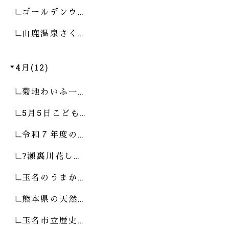
ゴールデンウ…
山鹿温泉さく…
4月(12)
菊地わいふ一…
5月5日こども…
令和７年度の…
?瀬裏川花し…
玉名のうまか…
熊本県の天然…
玉名市立歴史…