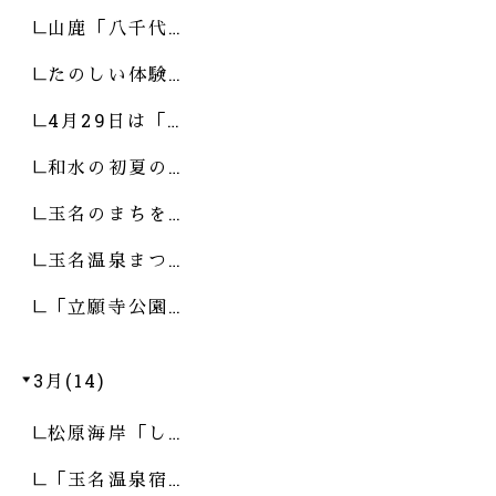
山鹿「八千代…
たのしい体験…
4月29日は「…
和水の初夏の…
玉名のまちを…
玉名温泉まつ…
「立願寺公園…
3月(14)
松原海岸「し…
「玉名温泉宿…