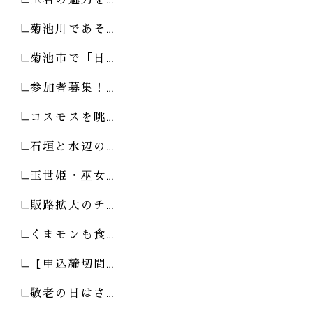
菊池川であそ…
菊池市で「日…
参加者募集！…
コスモスを眺…
石垣と水辺の…
玉世姫・巫女…
販路拡大のチ…
くまモンも食…
【申込締切間…
敬老の日はさ…