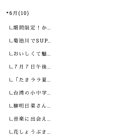
6月(10)
期間限定！か…
菊池川でSUP…
おいしくて魅…
７月７日午後…
「たまララ夏…
台湾の小中学…
柳明日菜さん…
音楽に出会え…
花しょうぶま…