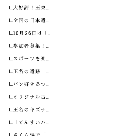
大好評！玉東…
全国の日本遺…
10月26日は「…
参加者募集！…
スポーツを楽…
玉名の遺跡「…
パン好きあつ…
オリジナル古…
玉名のキズナ…
「てんすいハ…
さくら湯で「…