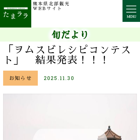
熊本県北部観光
togg
WEBサイト
navi
MENU
旬だより
「ヲムスビレシピコンテス
ト」 結果発表！！！
お知らせ
2025.11.30