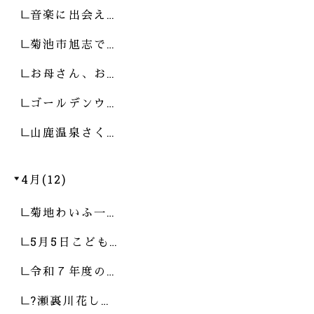
音楽に出会え…
菊池市旭志で…
お母さん、お…
ゴールデンウ…
山鹿温泉さく…
4月(12)
菊地わいふ一…
5月5日こども…
令和７年度の…
?瀬裏川花し…