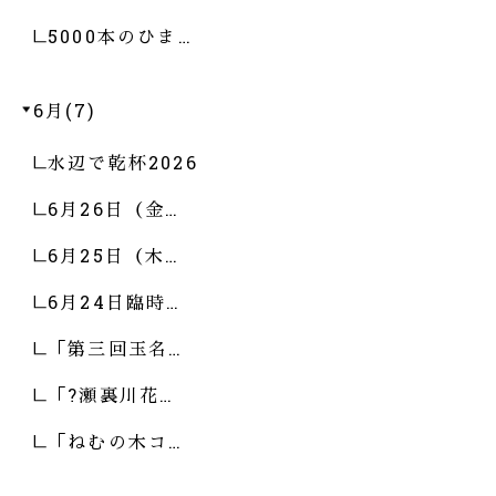
5000本のひま…
6月(7)
水辺で乾杯2026
6月26日（金…
6月25日（木…
6月24日臨時…
「第三回玉名…
「?瀬裏川花…
「ねむの木コ…