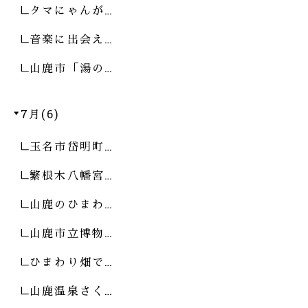
タマにゃんが…
音楽に出会え…
山鹿市「湯の…
7月(6)
玉名市岱明町…
繁根木八幡宮…
山鹿のひまわ…
山鹿市立博物…
ひまわり畑で…
山鹿温泉さく…