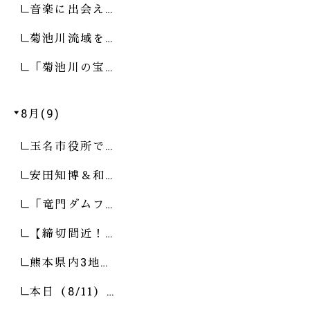
音楽に出会え…
菊池川流域を…
「菊池川の宝…
8月(9)
玉名市役所で…
安田知博＆和…
「竜門ダムフ…
【締切間近！…
熊本県内3地…
本日（8/11）…