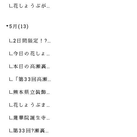
花しょうぶが…
5月(13)
2日間限定！?…
今日の花しょ…
本日の高瀬裏…
「第33回高瀬…
熊本県立装飾…
花しょうぶま…
蓮華院誕生寺…
第33回?瀬裏…