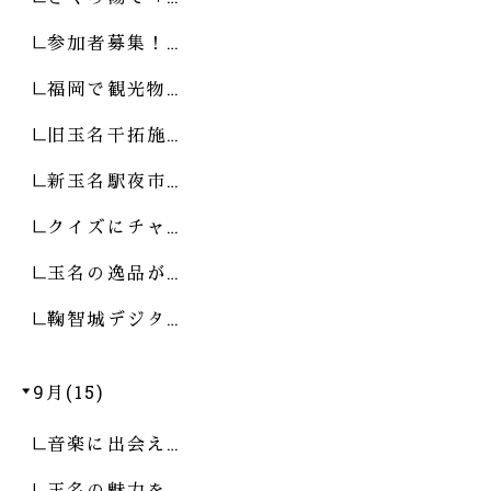
参加者募集！…
福岡で観光物…
旧玉名干拓施…
新玉名駅夜市…
クイズにチャ…
玉名の逸品が…
鞠智城デジタ…
9月(15)
音楽に出会え…
玉名の魅力を…