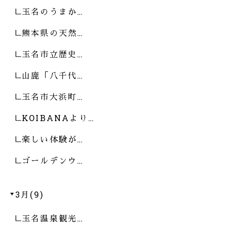
玉名のうまか…
熊本県の天然…
玉名市立歴史…
山鹿「八千代…
玉名市大浜町…
KOIBANAより…
楽しい体験が…
ゴールデンウ…
3月(9)
玉名温泉観光…