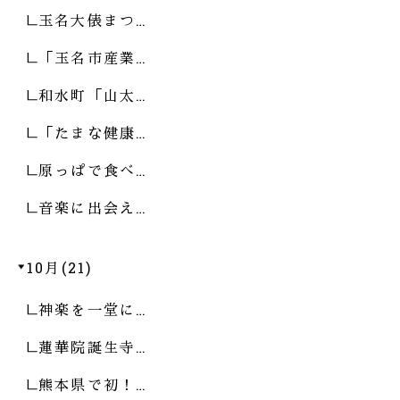
玉名大俵まつ…
「玉名市産業…
和水町「山太…
「たまな健康…
原っぱで食べ…
音楽に出会え…
10月(21)
神楽を一堂に…
蓮華院誕生寺…
熊本県で初！…