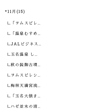
11月(15)
「ヲムスビレ…
「温泉むすめ…
JALビジネス…
玉名温泉 し…
秋の装飾古墳…
ヲムスビレシ…
梅林天満宮流…
「玉名大俵ま…
ハゼ並木の清…