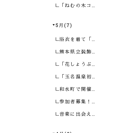
「ねむの木コ…
5月(7)
浴衣を着て「…
熊本県立装飾…
「花しょうぶ…
「玉名温泉初…
和水町で開催…
参加者募集！…
音楽に出会え…