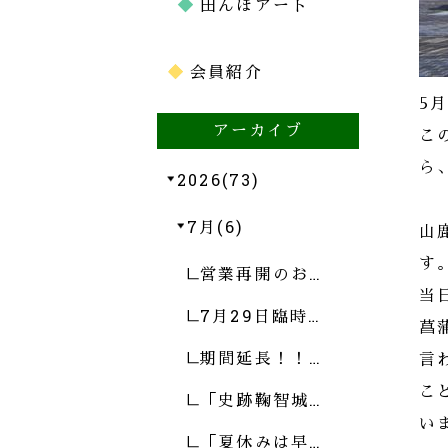
田んぼアート
会員紹介
5
アーカイブ
こ
ら
2026(73)
7月(6)
山
す
営業再開のお…
当
7月29日臨時…
菖
期間延長！！…
言
こ
「史跡鞠智城…
い
「夏休みは早…