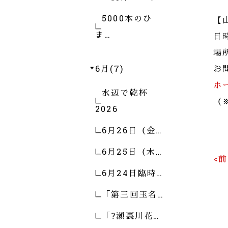
5000本のひ
【
ま…
日
場
6月(7)
お問
ホ
水辺で乾杯
（
2026
6月26日（金…
6月25日（木…
<
6月24日臨時…
「第三回玉名…
「?瀬裏川花…