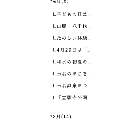
4月(8)
子どもの日は…
山鹿「八千代…
たのしい体験…
4月29日は「…
和水の初夏の…
玉名のまちを…
玉名温泉まつ…
「立願寺公園…
3月(14)