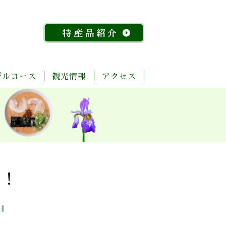
デルコース
観光情報
アクセス
「今
ま
菊
自
歴
温
体
宿
飲
物
特
昔
る
池
然・
史・
泉
験・
泊
食
産
産
『水
ご
川
景
文
レ
施
店
館
品
稲』
と
流
観
化
ジ
設
紹
物
玉
域
ャ
介
語」
名
「足
ー
探
「感
湯」
訪
幸」
め
」！
コ
よ
ぐ
ー
く
り
ス
ば
01
り
コ