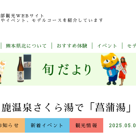
北部観光
WEBサイト
報やイベント、モデルコースを紹介しています
熊本県北について
おすすめ体験
イベント
モ
玉
旬
モ
特
春
夏
秋
冬
名
だ
デ
産
の
よ
ル
品
魅
り
コ
紹
力
ー
介
ス
一
覧
山鹿温泉さくら湯で「菖蒲湯
お知らせ
新着イベント
観光情報
2025.05.