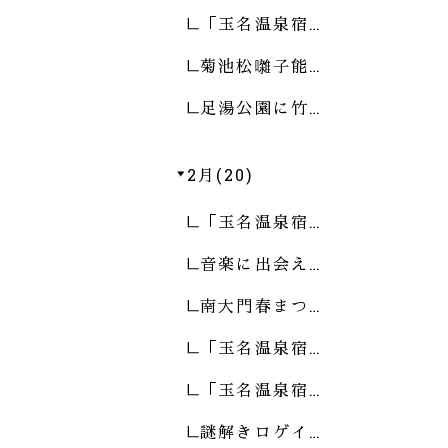
「玉名温泉宿…
菊池松囃子能…
足湯公園に竹…
2月(20)
「玉名温泉宿…
音楽に出会え…
南大門春まつ…
「玉名温泉宿…
「玉名温泉宿…
謎解きロゲイ…