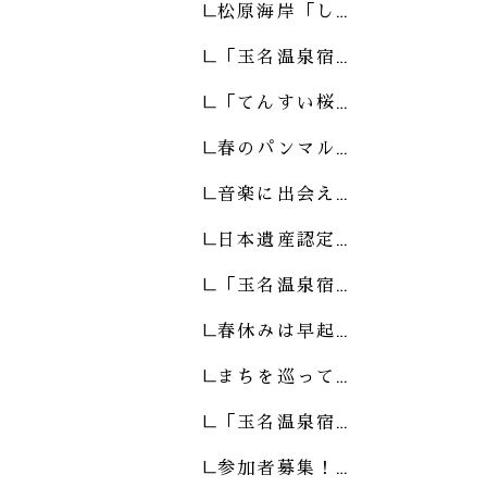
松原海岸「し…
「玉名温泉宿…
「てんすい桜…
春のパンマル…
音楽に出会え…
日本遺産認定…
「玉名温泉宿…
春休みは早起…
まちを巡って…
「玉名温泉宿…
参加者募集！…