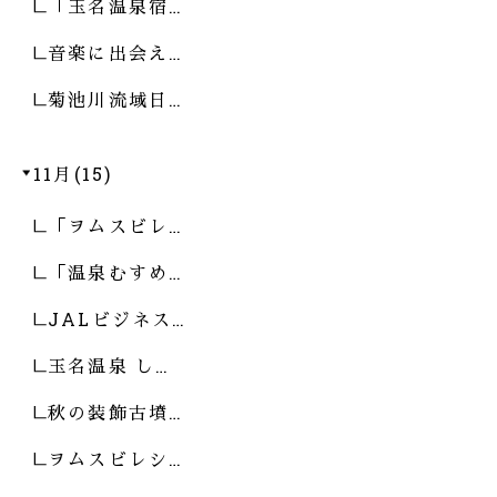
「玉名温泉宿…
音楽に出会え…
菊池川流域日…
11月(15)
「ヲムスビレ…
「温泉むすめ…
JALビジネス…
玉名温泉 し…
秋の装飾古墳…
ヲムスビレシ…