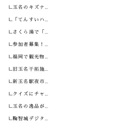
玉名のキズナ…
「てんすいハ…
さくら湯で「…
参加者募集！…
福岡で観光物…
旧玉名干拓施…
新玉名駅夜市…
クイズにチャ…
玉名の逸品が…
鞠智城デジタ…