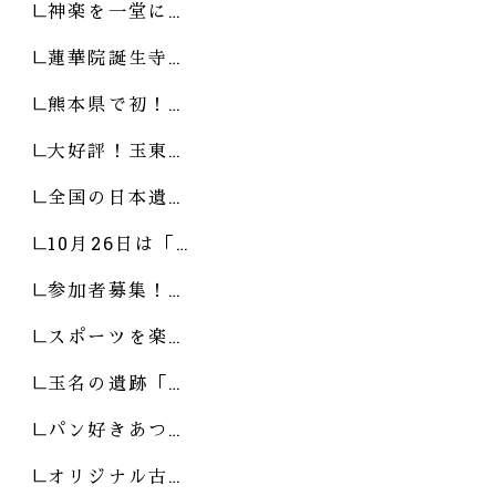
神楽を一堂に…
蓮華院誕生寺…
熊本県で初！…
大好評！玉東…
全国の日本遺…
10月26日は「…
参加者募集！…
スポーツを楽…
玉名の遺跡「…
パン好きあつ…
オリジナル古…