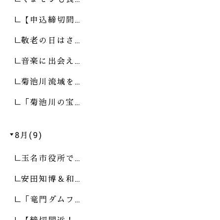
【申込締切間…
敬老の日はさ…
音楽に出会え…
菊池川流域を…
「菊池川の宝…
8月(9)
玉名市役所で…
安田知博＆和…
「竜門ダムフ…
【締切間近！…