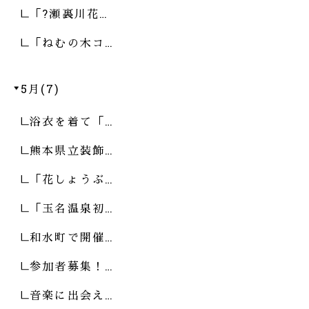
「?瀬裏川花…
「ねむの木コ…
5月(7)
浴衣を着て「…
熊本県立装飾…
「花しょうぶ…
「玉名温泉初…
和水町で開催…
参加者募集！…
音楽に出会え…