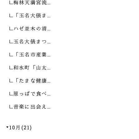
梅林天満宮流…
「玉名大俵ま…
ハゼ並木の清…
玉名大俵まつ…
「玉名市産業…
和水町「山太…
「たまな健康…
原っぱで食べ…
音楽に出会え…
10月(21)