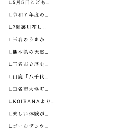
5月5日こども…
令和７年度の…
?瀬裏川花し…
玉名のうまか…
熊本県の天然…
玉名市立歴史…
山鹿「八千代…
玉名市大浜町…
KOIBANAより…
楽しい体験が…
ゴールデンウ…