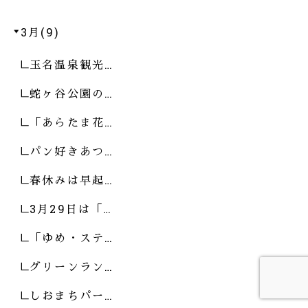
3月(9)
玉名温泉観光…
蛇ヶ谷公園の…
「あらたま花…
パン好きあつ…
春休みは早起…
3月29日は「…
「ゆめ・ステ…
グリーンラン…
しおまちパー…