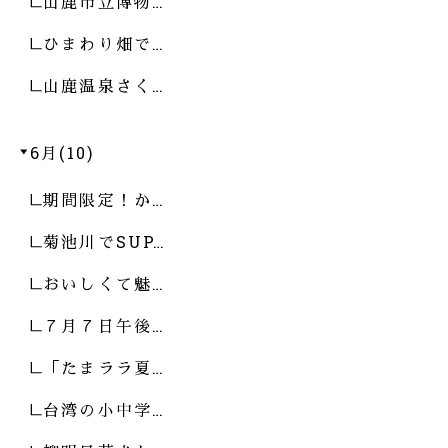
山鹿市立博物…
ひまわり畑で…
山鹿温泉さく…
6月(10)
期間限定！か…
菊池川でSUP…
おいしくて魅…
７月７日午後…
「たまララ夏…
台湾の小中学…