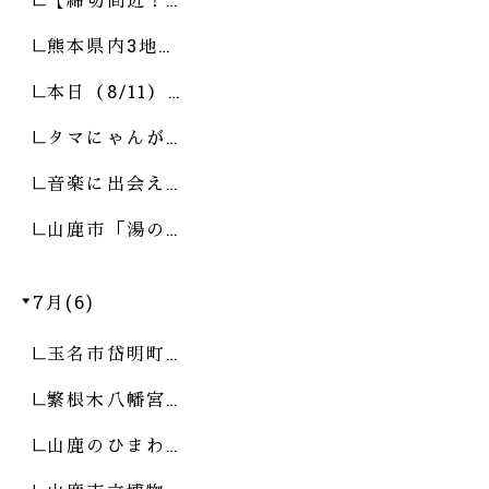
熊本県内3地…
本日（8/11）…
タマにゃんが…
音楽に出会え…
山鹿市「湯の…
7月(6)
玉名市岱明町…
繁根木八幡宮…
山鹿のひまわ…