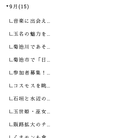
9月(15)
音楽に出会え…
玉名の魅力を…
菊池川であそ…
菊池市で「日…
参加者募集！…
コスモスを眺…
石垣と水辺の…
玉世姫・巫女…
販路拡大のチ…
くまモンも食…