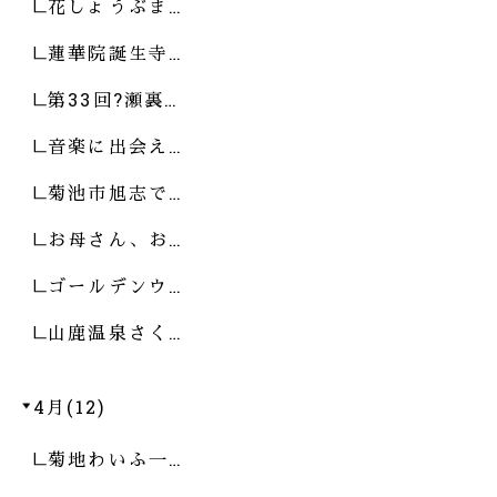
花しょうぶま…
蓮華院誕生寺…
第33回?瀬裏…
音楽に出会え…
菊池市旭志で…
お母さん、お…
ゴールデンウ…
山鹿温泉さく…
4月(12)
菊地わいふ一…