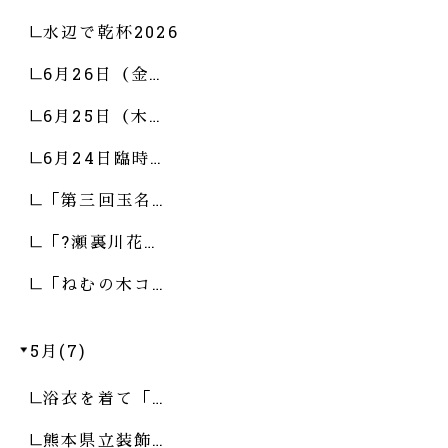
水辺で乾杯2026
6月26日（金…
6月25日（木…
6月24日臨時…
「第三回玉名…
「?瀬裏川花…
「ねむの木コ…
5月(7)
浴衣を着て「…
熊本県立装飾…