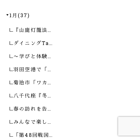
1月(37)
『山鹿灯籠浪…
ダイニングTa…
〜学びと体験…
羽田空港で「…
菊池市「ワカ…
八千代座『冬…
春の訪れを告…
みんなで楽し…
「第48回戦国…