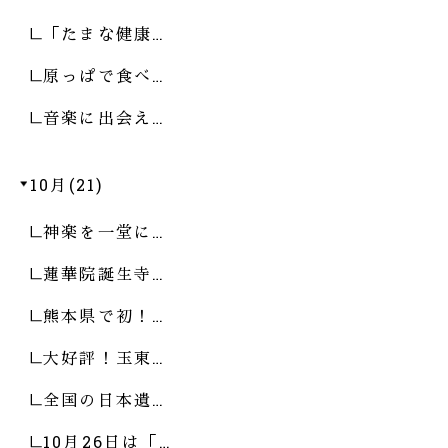
「たまな健康…
原っぱで食べ…
音楽に出会え…
10月(21)
神楽を一堂に…
蓮華院誕生寺…
熊本県で初！…
大好評！玉東…
全国の日本遺…
10月26日は「…