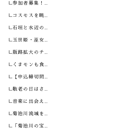
参加者募集！…
コスモスを眺…
石垣と水辺の…
玉世姫・巫女…
販路拡大のチ…
くまモンも食…
【申込締切間…
敬老の日はさ…
音楽に出会え…
菊池川流域を…
「菊池川の宝…