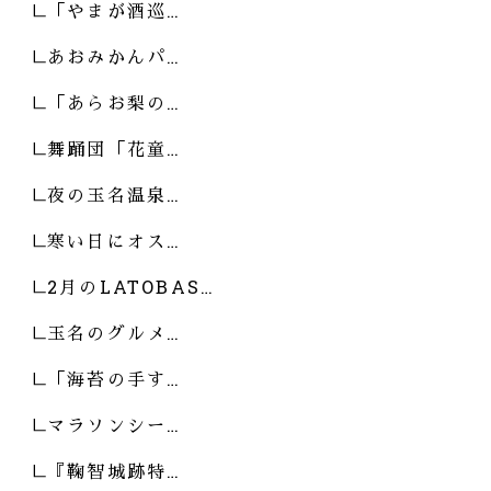
「やまが酒巡…
あおみかんパ…
「あらお梨の…
舞踊団「花童…
夜の玉名温泉…
寒い日にオス…
2月のLATOBAS…
玉名のグルメ…
「海苔の手す…
マラソンシー…
『鞠智城跡特…