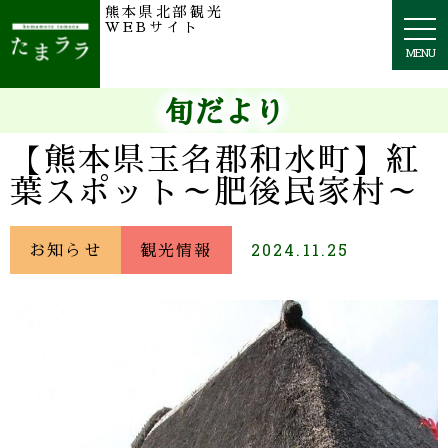
熊本県北部観光
togg
WEBサイト
navi
MENU
旬だより
【熊本県玉名郡和水町】紅
葉スポット～肥後民家村～
お知らせ
観光情報
2024.11.25