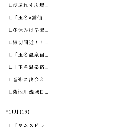
びぷれす広場…
「玉名×雲仙…
冬休みは早起…
締切間近！！…
「玉名温泉宿…
「玉名温泉宿…
音楽に出会え…
菊池川流域日…
11月(15)
「ヲムスビレ…