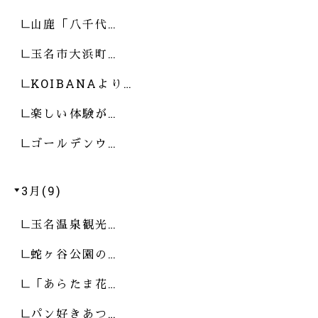
山鹿「八千代…
玉名市大浜町…
KOIBANAより…
楽しい体験が…
ゴールデンウ…
3月(9)
玉名温泉観光…
蛇ヶ谷公園の…
「あらたま花…
パン好きあつ…