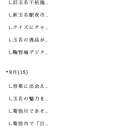
旧玉名干拓施…
新玉名駅夜市…
クイズにチャ…
玉名の逸品が…
鞠智城デジタ…
9月(15)
音楽に出会え…
玉名の魅力を…
菊池川であそ…
菊池市で「日…