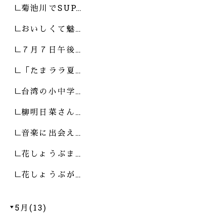
菊池川でSUP…
おいしくて魅…
７月７日午後…
「たまララ夏…
台湾の小中学…
柳明日菜さん…
音楽に出会え…
花しょうぶま…
花しょうぶが…
5月(13)