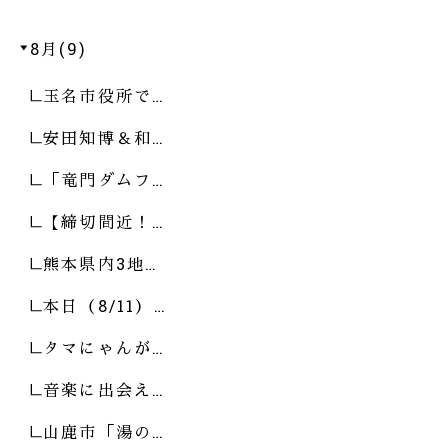
8月(9)
玉名市役所で…
安田知博＆和…
「竜門ダムフ…
【締切間近！…
熊本県内3地…
本日（8/11）…
タマにゃんが…
音楽に出会え…
山鹿市「湯の…