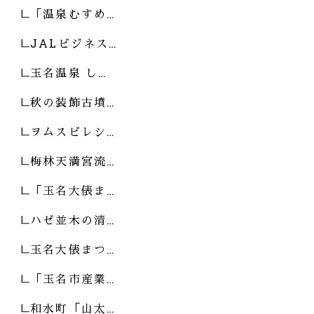
「温泉むすめ…
JALビジネス…
玉名温泉 し…
秋の装飾古墳…
ヲムスビレシ…
梅林天満宮流…
「玉名大俵ま…
ハゼ並木の清…
玉名大俵まつ…
「玉名市産業…
和水町「山太…