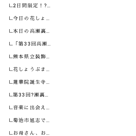
2日間限定！?…
今日の花しょ…
本日の高瀬裏…
「第33回高瀬…
熊本県立装飾…
花しょうぶま…
蓮華院誕生寺…
第33回?瀬裏…
音楽に出会え…
菊池市旭志で…
お母さん、お…