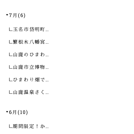
7月(6)
玉名市岱明町…
繁根木八幡宮…
山鹿のひまわ…
山鹿市立博物…
ひまわり畑で…
山鹿温泉さく…
6月(10)
期間限定！か…