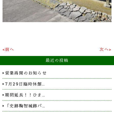
<前へ
次へ>
最近の投稿
営業再開のお知らせ
7月29日臨時休館…
期間延長！！ひま…
「史跡鞠智城跡パ…