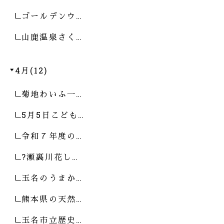
ゴールデンウ…
山鹿温泉さく…
4月(12)
菊地わいふ一…
5月5日こども…
令和７年度の…
?瀬裏川花し…
玉名のうまか…
熊本県の天然…
玉名市立歴史…