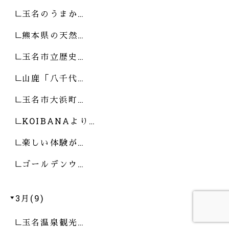
玉名のうまか…
熊本県の天然…
玉名市立歴史…
山鹿「八千代…
玉名市大浜町…
KOIBANAより…
楽しい体験が…
ゴールデンウ…
3月(9)
玉名温泉観光…