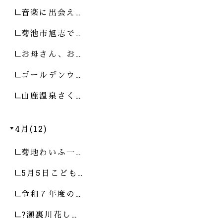
音楽に出会え…
菊池市旭志で…
お母さん、お…
ゴールデンウ…
山鹿温泉さく…
4月(12)
菊地わいふ一…
5月5日こども…
令和７年度の…
?瀬裏川花し…