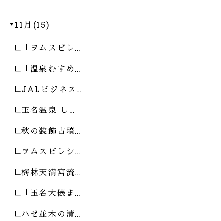
11月(15)
「ヲムスビレ…
「温泉むすめ…
JALビジネス…
玉名温泉 し…
秋の装飾古墳…
ヲムスビレシ…
梅林天満宮流…
「玉名大俵ま…
ハゼ並木の清…