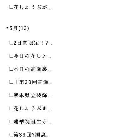
花しょうぶが…
5月(13)
2日間限定！?…
今日の花しょ…
本日の高瀬裏…
「第33回高瀬…
熊本県立装飾…
花しょうぶま…
蓮華院誕生寺…
第33回?瀬裏…