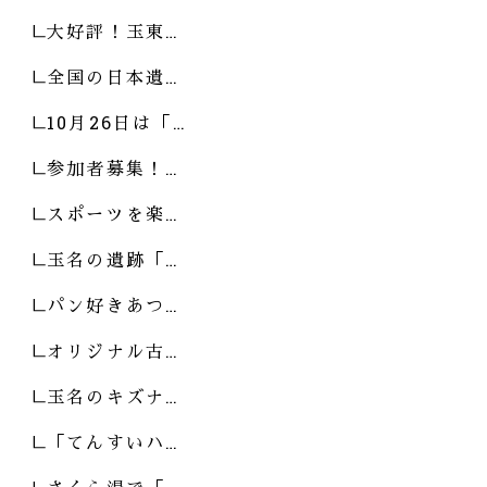
大好評！玉東…
全国の日本遺…
10月26日は「…
参加者募集！…
スポーツを楽…
玉名の遺跡「…
パン好きあつ…
オリジナル古…
玉名のキズナ…
「てんすいハ…