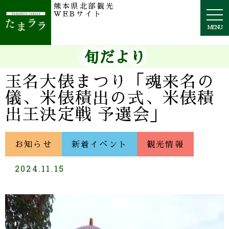
熊本県北部観光
togg
WEBサイト
navi
MENU
旬だより
玉名大俵まつり「魂来名の
儀、米俵積出の式、米俵積
出王決定戦 予選会」
お知らせ
新着イベント
観光情報
2024.11.15