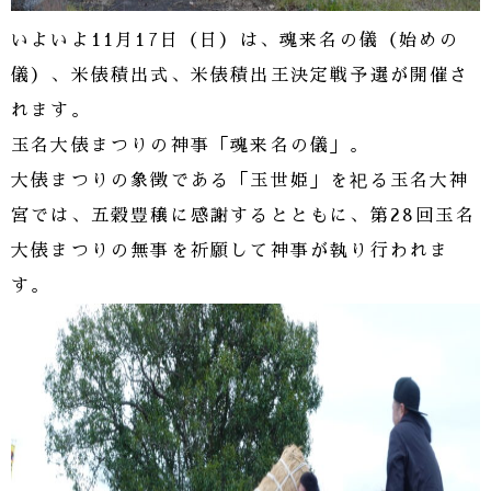
いよいよ11月17日（日）は、魂来名の儀（始めの
儀）、米俵積出式、米俵積出王決定戦予選が開催さ
れます。
玉名大俵まつりの神事「魂来名の儀」。
大俵まつりの象徴である「玉世姫」を祀る玉名大神
宮では、五穀豊穣に感謝するとともに、第28回玉名
大俵まつりの無事を祈願して神事が執り行われま
す。