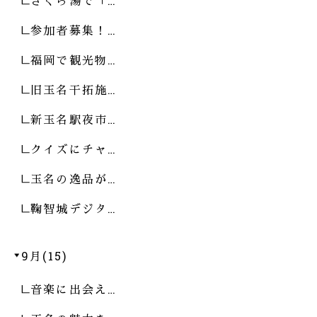
さくら湯で「…
参加者募集！…
福岡で観光物…
旧玉名干拓施…
新玉名駅夜市…
クイズにチャ…
玉名の逸品が…
鞠智城デジタ…
9月(15)
音楽に出会え…