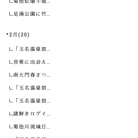
菊池松囃子能…
足湯公園に竹…
2月(20)
「玉名温泉宿…
音楽に出会え…
南大門春まつ…
「玉名温泉宿…
「玉名温泉宿…
謎解きロゲイ…
菊池川流域日…