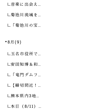
音楽に出会え…
菊池川流域を…
「菊池川の宝…
8月(9)
玉名市役所で…
安田知博＆和…
「竜門ダムフ…
【締切間近！…
熊本県内3地…
本日（8/11）…