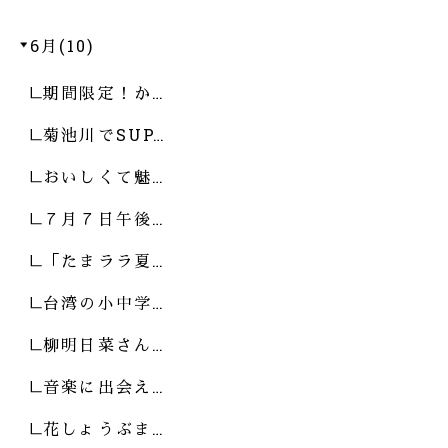
6月(10)
期間限定！か…
菊池川でSUP…
おいしくて魅…
７月７日午後…
「たまララ夏…
台湾の小中学…
柳明日菜さん…
音楽に出会え…
花しょうぶま…