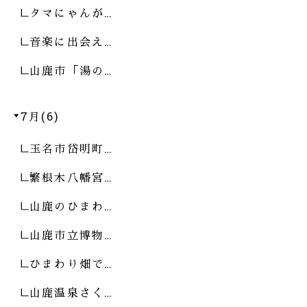
タマにゃんが…
音楽に出会え…
山鹿市「湯の…
7月(6)
玉名市岱明町…
繁根木八幡宮…
山鹿のひまわ…
山鹿市立博物…
ひまわり畑で…
山鹿温泉さく…