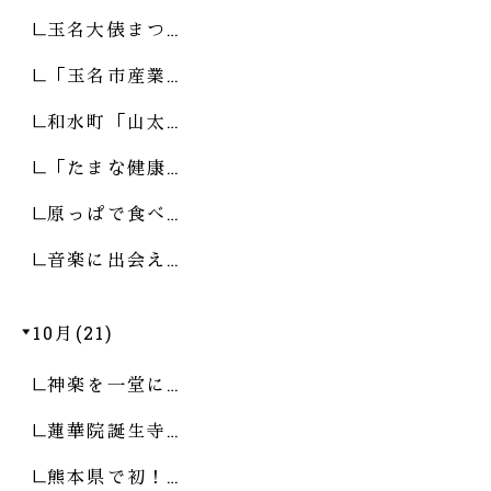
玉名大俵まつ…
「玉名市産業…
和水町「山太…
「たまな健康…
原っぱで食べ…
音楽に出会え…
10月(21)
神楽を一堂に…
蓮華院誕生寺…
熊本県で初！…