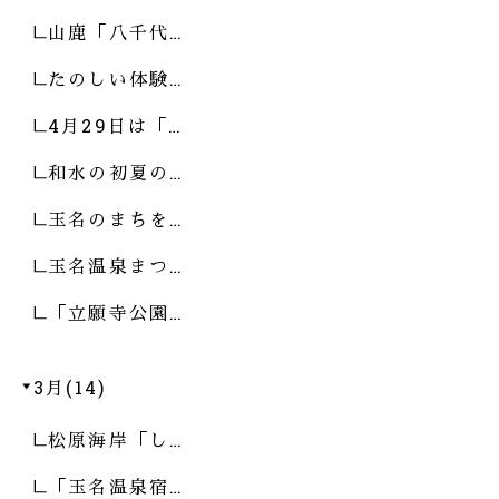
山鹿「八千代…
たのしい体験…
4月29日は「…
和水の初夏の…
玉名のまちを…
玉名温泉まつ…
「立願寺公園…
3月(14)
松原海岸「し…
「玉名温泉宿…