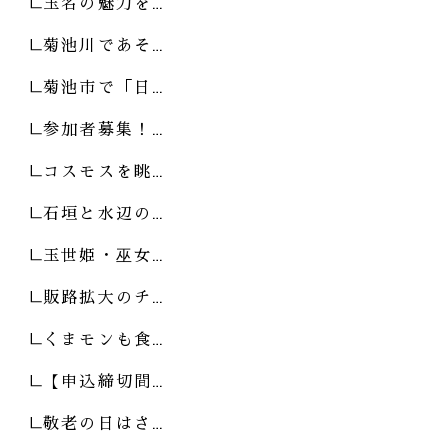
玉名の魅力を…
菊池川であそ…
菊池市で「日…
参加者募集！…
コスモスを眺…
石垣と水辺の…
玉世姫・巫女…
販路拡大のチ…
くまモンも食…
【申込締切間…
敬老の日はさ…