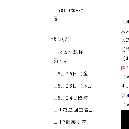
5000本のひ
ま…
【
大
6月(7)
水
【
水辺で乾杯
【
2026
詳
6月26日（金…
（
6月25日（木…
す
令
6月24日臨時…
（
「第三回玉名…
「?瀬裏川花…