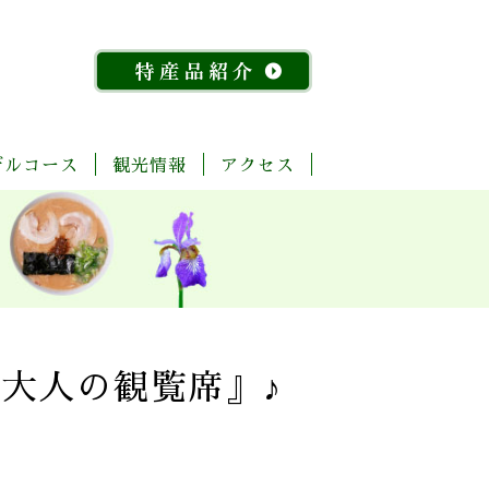
デルコース
観光情報
アクセス
「今
ま
菊
自
歴
温
体
宿
飲
物
特
昔
る
池
然・
史・
泉
験・
泊
食
産
産
『水
ご
川
景
文
レ
施
店
館
品
稲』
と
流
観
化
ジ
設
紹
物
玉
域
ャ
介
語」
名
「足
ー
探
「感
湯」
訪
幸」
め
大人の観覧席』♪
コ
よ
ぐ
ー
く
り
ス
ば
り
コ