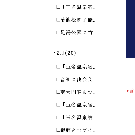
「玉名温泉宿…
菊池松囃子能…
足湯公園に竹…
2月(20)
「玉名温泉宿…
音楽に出会え…
<
南大門春まつ…
「玉名温泉宿…
「玉名温泉宿…
謎解きロゲイ…