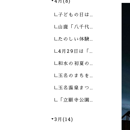
4月(8)
子どもの日は…
山鹿「八千代…
たのしい体験…
4月29日は「…
和水の初夏の…
玉名のまちを…
玉名温泉まつ…
「立願寺公園…
3月(14)