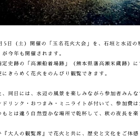
0月5日（土）開催の「玉名花火大会」を、石垣と水辺
』が今年も開催されます。
指定史跡の「高瀬船着場跡」（熊本県藩高瀬米蔵跡）に
空にきらめく花火をのんびり観覧できます。
た、同日には、水辺の風景を楽しみながら参加者みんな
ンドリンク・おつまみ・ミニライトが付いて、参加費は1
つもとは違う自然豊かな場所で乾杯して、秋の夜長を楽
ひ『大人の観覧席』で花火と共に、歴史と文化をご体感