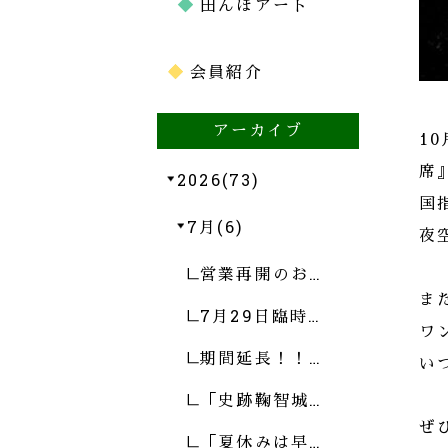
田んぼアート
会員紹介
アーカイブ
1
席
2026(73)
国
7月(6)
夜
営業再開のお…
ま
7月29日臨時…
ワ
期間延長！！…
い
「史跡鞠智城…
ぜ
「夏休みは早…