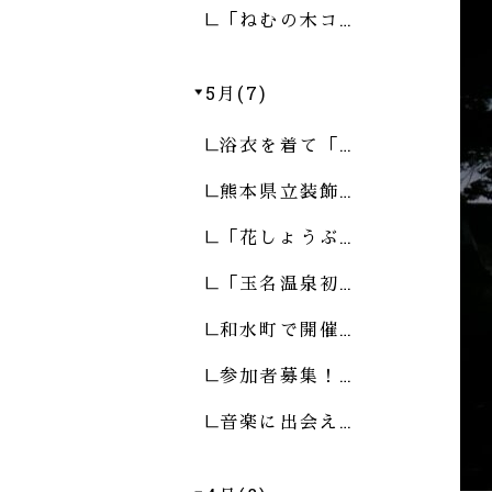
「ねむの木コ…
5月(7)
浴衣を着て「…
熊本県立装飾…
「花しょうぶ…
「玉名温泉初…
和水町で開催…
参加者募集！…
音楽に出会え…