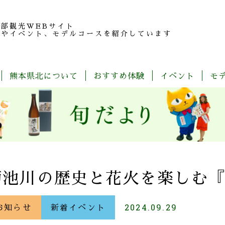
北部観光
WEBサイト
報やイベント、モデルコースを紹介しています
熊本県北について
おすすめ体験
イベント
モ
玉
旬
モ
特
春
夏
秋
冬
名
だ
デ
産
の
よ
ル
品
魅
り
コ
紹
力
ー
介
ス
一
覧
菊池川の歴史と花火を楽しむ『
お知らせ
新着イベント
2024.09.29