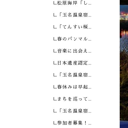
松原海岸「し…
「玉名温泉宿…
「てんすい桜…
春のパンマル…
音楽に出会え…
日本遺産認定…
「玉名温泉宿…
春休みは早起…
まちを巡って…
「玉名温泉宿…
参加者募集！…