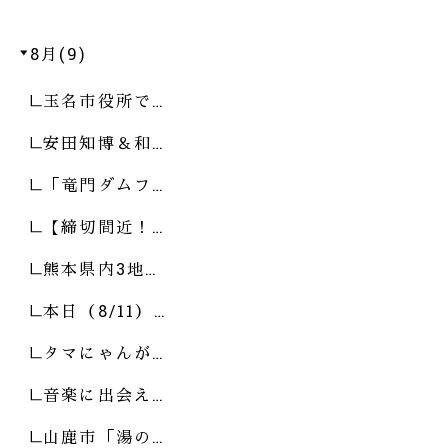
8月(9)
玉名市役所で…
安田知博＆和…
「竜門ダムフ…
【締切間近！…
熊本県内3地…
本日（8/11）…
タマにゃんが…
音楽に出会え…
山鹿市「湯の…