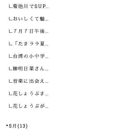
菊池川でSUP…
おいしくて魅…
７月７日午後…
「たまララ夏…
台湾の小中学…
柳明日菜さん…
音楽に出会え…
花しょうぶま…
花しょうぶが…
5月(13)