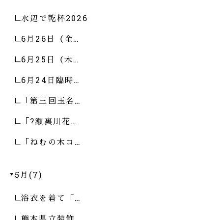
水辺で乾杯2026
6月26日（金…
6月25日（木…
6月24日臨時…
「第三回玉名…
「?瀬裏川花…
「ねむの木コ…
5月(7)
浴衣を着て「…
熊本県立装飾…