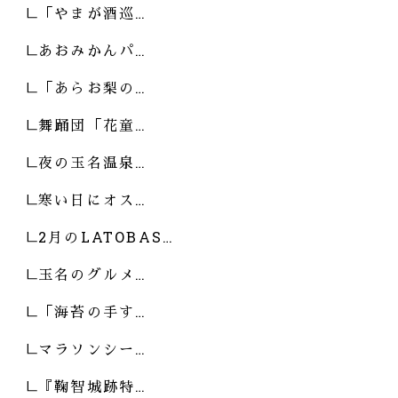
「やまが酒巡…
あおみかんパ…
「あらお梨の…
舞踊団「花童…
夜の玉名温泉…
寒い日にオス…
2月のLATOBAS…
玉名のグルメ…
「海苔の手す…
マラソンシー…
『鞠智城跡特…