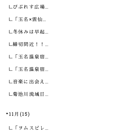
びぷれす広場…
「玉名×雲仙…
冬休みは早起…
締切間近！！…
「玉名温泉宿…
「玉名温泉宿…
音楽に出会え…
菊池川流域日…
11月(15)
「ヲムスビレ…