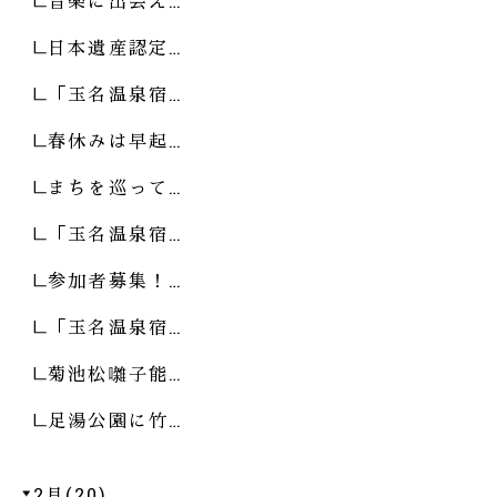
音楽に出会え…
日本遺産認定…
「玉名温泉宿…
春休みは早起…
まちを巡って…
「玉名温泉宿…
参加者募集！…
「玉名温泉宿…
菊池松囃子能…
足湯公園に竹…
2月(20)