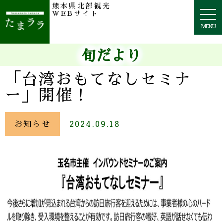
熊本県北部観光
togg
WEBサイト
navi
MENU
旬だより
「台湾おもてなしセミナ
ー」開催！
お知らせ
2024.09.18