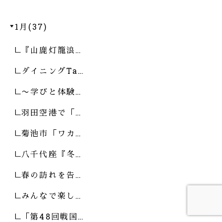
1月(37)
『山鹿灯籠浪…
ダイニングTa…
〜学びと体験…
羽田空港で「…
菊池市「ワカ…
八千代座『冬…
春の訪れを告…
みんなで楽し…
「第48回戦国…