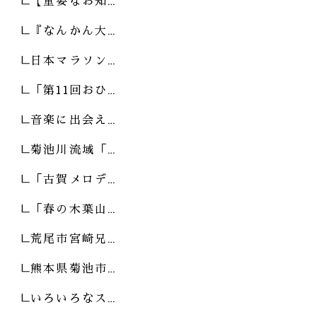
【重要なお知…
『なんかん大…
日本マラソン…
「第11回おひ…
音楽に出会え…
菊池川流域「…
「古賀メロデ…
「春の木葉山…
荒尾市宮崎兄…
熊本県菊池市…
いろいろなス…