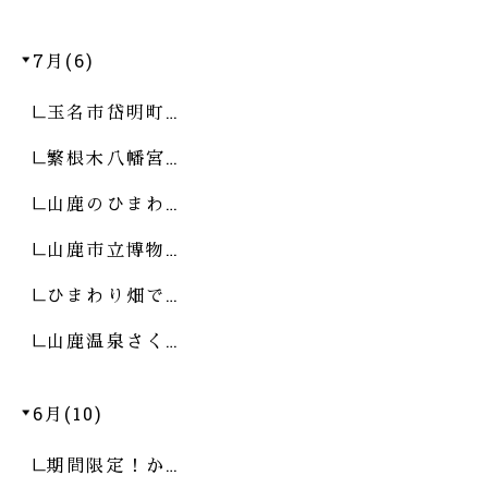
7月(6)
玉名市岱明町…
繁根木八幡宮…
山鹿のひまわ…
山鹿市立博物…
ひまわり畑で…
山鹿温泉さく…
6月(10)
期間限定！か…