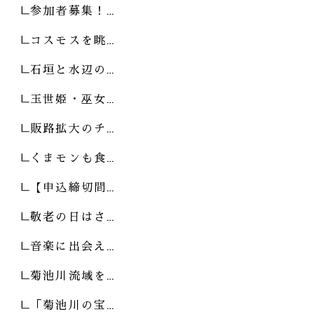
参加者募集！…
コスモスを眺…
石垣と水辺の…
玉世姫・巫女…
販路拡大のチ…
くまモンも食…
【申込締切間…
敬老の日はさ…
音楽に出会え…
菊池川流域を…
「菊池川の宝…