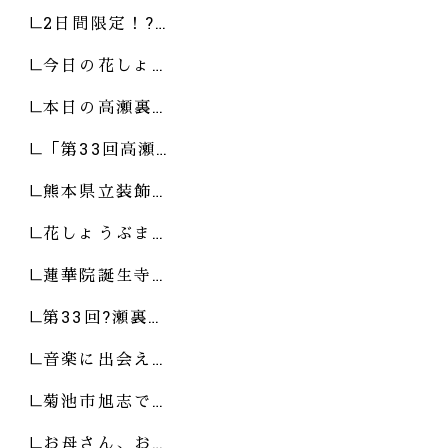
2日間限定！?…
今日の花しょ…
本日の高瀬裏…
「第33回高瀬…
熊本県立装飾…
花しょうぶま…
蓮華院誕生寺…
第33回?瀬裏…
音楽に出会え…
菊池市旭志で…
お母さん、お…