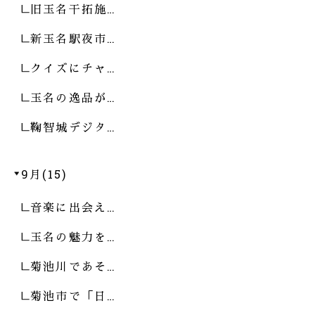
旧玉名干拓施…
新玉名駅夜市…
クイズにチャ…
玉名の逸品が…
鞠智城デジタ…
9月(15)
音楽に出会え…
玉名の魅力を…
菊池川であそ…
菊池市で「日…