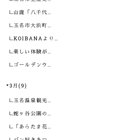
山鹿「八千代…
玉名市大浜町…
KOIBANAより…
楽しい体験が…
ゴールデンウ…
3月(9)
玉名温泉観光…
蛇ヶ谷公園の…
「あらたま花…
パン好きあつ…