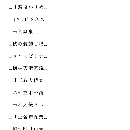
「温泉むすめ…
JALビジネス…
玉名温泉 し…
秋の装飾古墳…
ヲムスビレシ…
梅林天満宮流…
「玉名大俵ま…
ハゼ並木の清…
玉名大俵まつ…
「玉名市産業…
和水町「山太…