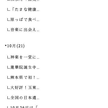
「たまな健康…
原っぱで食べ…
音楽に出会え…
10月(21)
神楽を一堂に…
蓮華院誕生寺…
熊本県で初！…
大好評！玉東…
全国の日本遺…
10月26日は「…