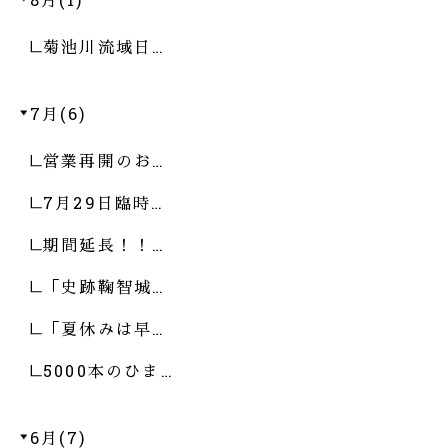
菊池川流域日…
7月(6)
営業再開のお…
7月29日臨時…
期間延長！！…
「史跡鞠智城…
「夏休みは早…
5000本のひま…
6月(7)