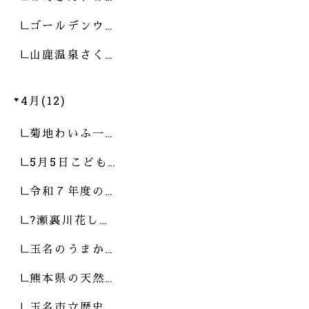
ゴールデンウ…
山鹿温泉さく…
4月(12)
菊地わいふ一…
5月5日こども…
令和７年度の…
?瀬裏川花し…
玉名のうまか…
熊本県の天然…
玉名市立歴史…