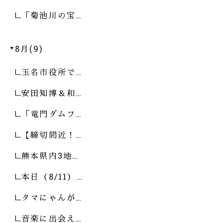
「菊池川の宝…
8月(9)
玉名市役所で…
安田知博＆和…
「竜門ダムフ…
【締切間近！…
熊本県内3地…
本日（8/11）…
タマにゃんが…
音楽に出会え…