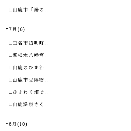
山鹿市「湯の…
7月(6)
玉名市岱明町…
繁根木八幡宮…
山鹿のひまわ…
山鹿市立博物…
ひまわり畑で…
山鹿温泉さく…
6月(10)