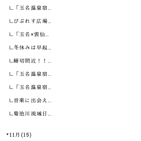
「玉名温泉宿…
びぷれす広場…
「玉名×雲仙…
冬休みは早起…
締切間近！！…
「玉名温泉宿…
「玉名温泉宿…
音楽に出会え…
菊池川流域日…
11月(15)