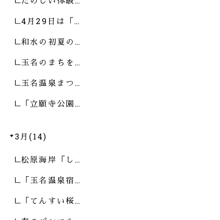
たのしい体験…
4月29日は「…
和水の初夏の…
玉名のまちを…
玉名温泉まつ…
「立願寺公園…
3月(14)
松原海岸「し…
「玉名温泉宿…
「てんすい桜…