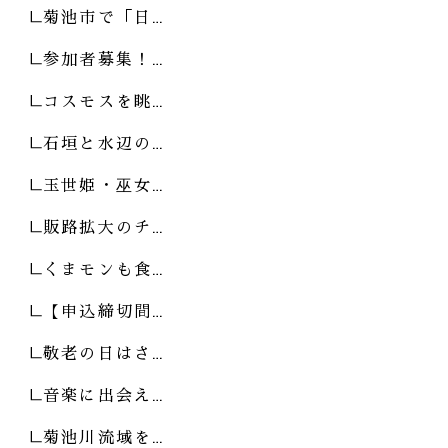
菊池市で「日…
参加者募集！…
コスモスを眺…
石垣と水辺の…
玉世姫・巫女…
販路拡大のチ…
くまモンも食…
【申込締切間…
敬老の日はさ…
音楽に出会え…
菊池川流域を…