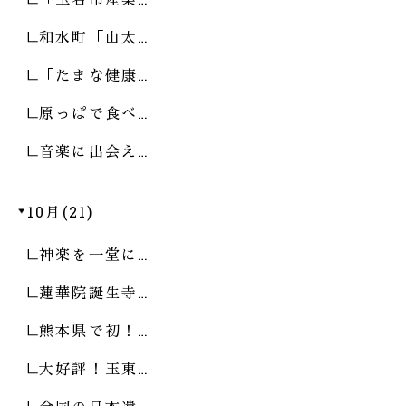
和水町「山太…
「たまな健康…
原っぱで食べ…
音楽に出会え…
10月(21)
神楽を一堂に…
蓮華院誕生寺…
熊本県で初！…
大好評！玉東…