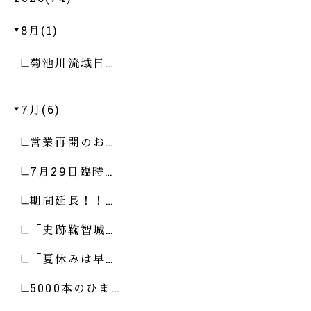
8月(1)
菊池川流域日…
7月(6)
営業再開のお…
7月29日臨時…
期間延長！！…
「史跡鞠智城…
「夏休みは早…
5000本のひま…