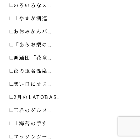
いろいろなス…
「やまが酒巡…
あおみかんパ…
「あらお梨の…
舞踊団「花童…
夜の玉名温泉…
寒い日にオス…
2月のLATOBAS…
玉名のグルメ…
「海苔の手す…
マラソンシー…