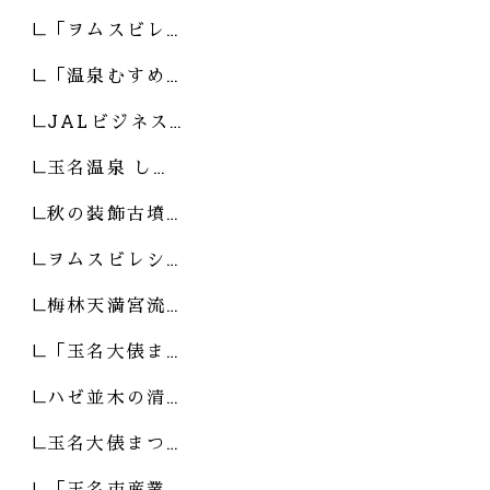
「ヲムスビレ…
「温泉むすめ…
JALビジネス…
玉名温泉 し…
秋の装飾古墳…
ヲムスビレシ…
梅林天満宮流…
「玉名大俵ま…
ハゼ並木の清…
玉名大俵まつ…
「玉名市産業…