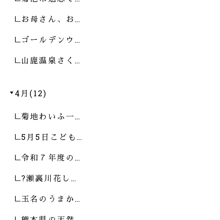
お母さん、お…
ゴールデンウ…
山鹿温泉さく…
4月(12)
菊地わいふ一…
5月5日こども…
令和７年度の…
?瀬裏川花し…
玉名のうまか…
熊本県の天然…