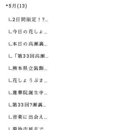
5月(13)
2日間限定！?…
今日の花しょ…
本日の高瀬裏…
「第33回高瀬…
熊本県立装飾…
花しょうぶま…
蓮華院誕生寺…
第33回?瀬裏…
音楽に出会え…
菊池市旭志で…