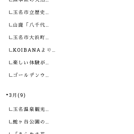
玉名市立歴史…
山鹿「八千代…
玉名市大浜町…
KOIBANAより…
楽しい体験が…
ゴールデンウ…
3月(9)
玉名温泉観光…
蛇ヶ谷公園の…