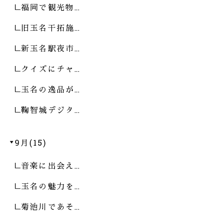
福岡で観光物…
旧玉名干拓施…
新玉名駅夜市…
クイズにチャ…
玉名の逸品が…
鞠智城デジタ…
9月(15)
音楽に出会え…
玉名の魅力を…
菊池川であそ…