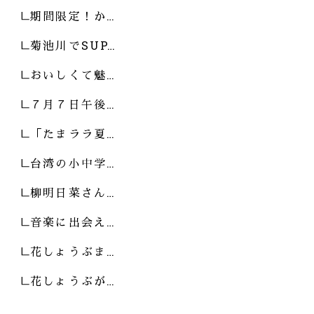
期間限定！か…
菊池川でSUP…
おいしくて魅…
７月７日午後…
「たまララ夏…
台湾の小中学…
柳明日菜さん…
音楽に出会え…
花しょうぶま…
花しょうぶが…