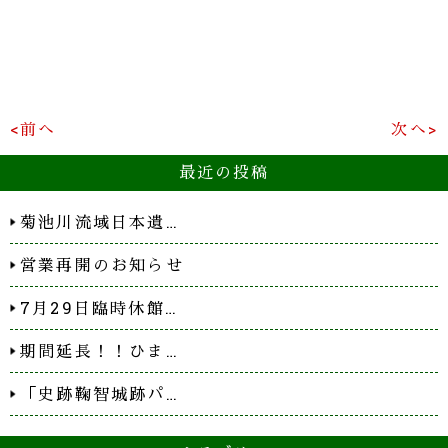
<前へ
次へ>
最近の投稿
菊池川流域日本遺…
営業再開のお知らせ
7月29日臨時休館…
期間延長！！ひま…
「史跡鞠智城跡パ…