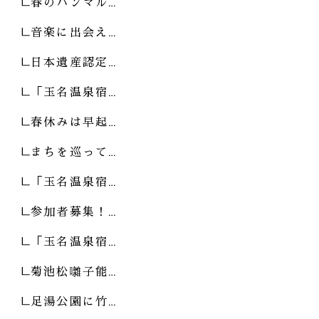
春のパンマル…
音楽に出会え…
日本遺産認定…
「玉名温泉宿…
春休みは早起…
まちを巡って…
「玉名温泉宿…
参加者募集！…
「玉名温泉宿…
菊池松囃子能…
足湯公園に竹…