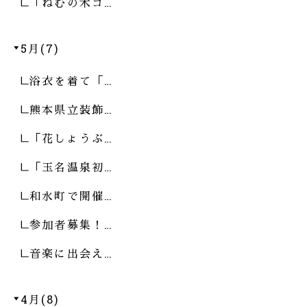
「ねむの木コ…
5月(7)
浴衣を着て「…
熊本県立装飾…
「花しょうぶ…
「玉名温泉初…
和水町で開催…
参加者募集！…
音楽に出会え…
4月(8)