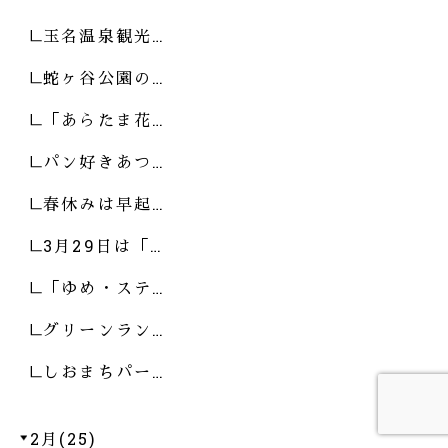
玉名温泉観光…
蛇ヶ谷公園の…
「あらたま花…
パン好きあつ…
春休みは早起…
3月29日は「…
「ゆめ・ステ…
グリーンラン…
しおまちパー…
2月(25)