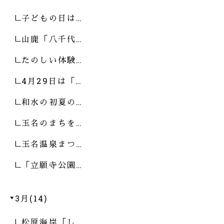
子どもの日は…
山鹿「八千代…
たのしい体験…
4月29日は「…
和水の初夏の…
玉名のまちを…
玉名温泉まつ…
「立願寺公園…
3月(14)
松原海岸「し…