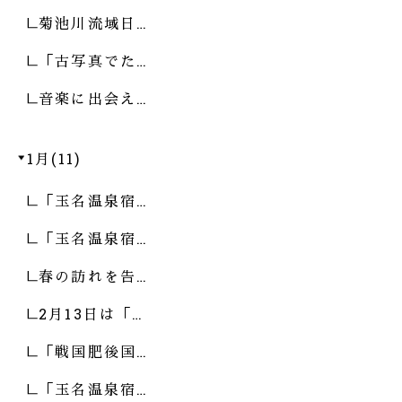
菊池川流域日…
「古写真でた…
音楽に出会え…
1月(11)
「玉名温泉宿…
「玉名温泉宿…
春の訪れを告…
2月13日は「…
「戦国肥後国…
「玉名温泉宿…