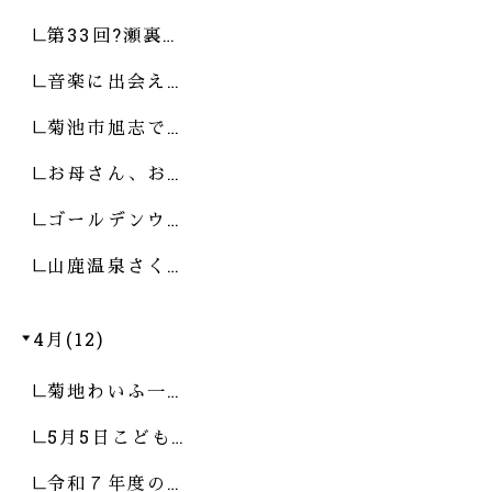
第33回?瀬裏…
音楽に出会え…
菊池市旭志で…
お母さん、お…
ゴールデンウ…
山鹿温泉さく…
4月(12)
菊地わいふ一…
5月5日こども…
令和７年度の…