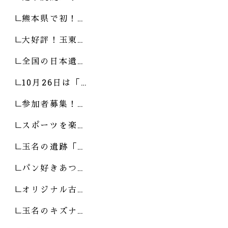
熊本県で初！…
大好評！玉東…
全国の日本遺…
10月26日は「…
参加者募集！…
スポーツを楽…
玉名の遺跡「…
パン好きあつ…
オリジナル古…
玉名のキズナ…