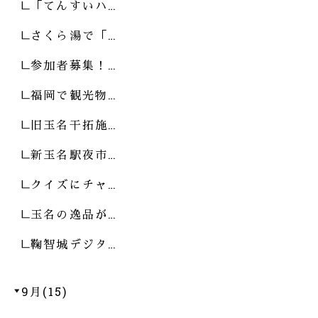
「てんすいハ…
さくら湯で「…
参加者募集！…
福岡で観光物…
旧玉名干拓施…
新玉名駅夜市…
クイズにチャ…
玉名の逸品が…
鞠智城デジタ…
9月(15)