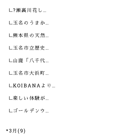
?瀬裏川花し…
玉名のうまか…
熊本県の天然…
玉名市立歴史…
山鹿「八千代…
玉名市大浜町…
KOIBANAより…
楽しい体験が…
ゴールデンウ…
3月(9)