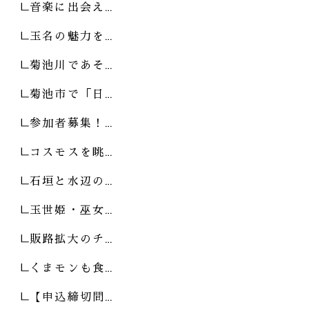
音楽に出会え…
玉名の魅力を…
菊池川であそ…
菊池市で「日…
参加者募集！…
コスモスを眺…
石垣と水辺の…
玉世姫・巫女…
販路拡大のチ…
くまモンも食…
【申込締切間…