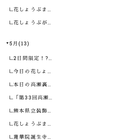
花しょうぶま…
花しょうぶが…
5月(13)
2日間限定！?…
今日の花しょ…
本日の高瀬裏…
「第33回高瀬…
熊本県立装飾…
花しょうぶま…
蓮華院誕生寺…