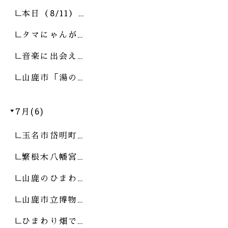
本日（8/11）…
タマにゃんが…
音楽に出会え…
山鹿市「湯の…
7月(6)
玉名市岱明町…
繁根木八幡宮…
山鹿のひまわ…
山鹿市立博物…
ひまわり畑で…