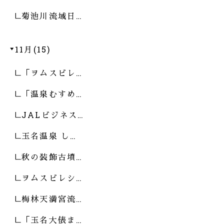
菊池川流域日…
11月(15)
「ヲムスビレ…
「温泉むすめ…
JALビジネス…
玉名温泉 し…
秋の装飾古墳…
ヲムスビレシ…
梅林天満宮流…
「玉名大俵ま…