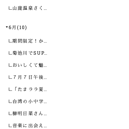
山鹿温泉さく…
6月(10)
期間限定！か…
菊池川でSUP…
おいしくて魅…
７月７日午後…
「たまララ夏…
台湾の小中学…
柳明日菜さん…
音楽に出会え…