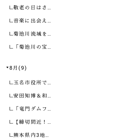
敬老の日はさ…
音楽に出会え…
菊池川流域を…
「菊池川の宝…
8月(9)
玉名市役所で…
安田知博＆和…
「竜門ダムフ…
【締切間近！…
熊本県内3地…