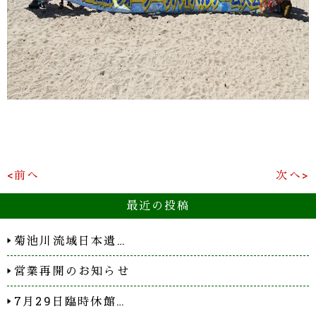
<前へ
次へ>
最近の投稿
菊池川流域日本遺…
営業再開のお知らせ
7月29日臨時休館…