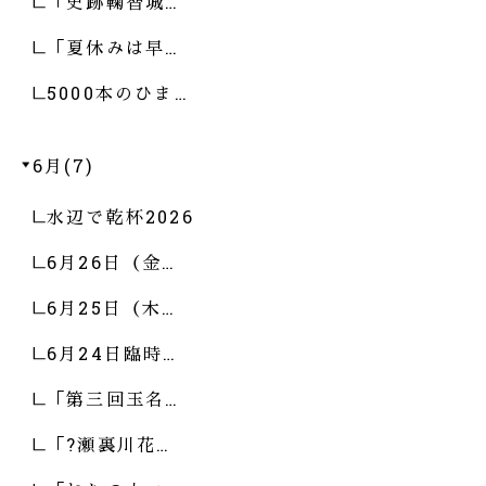
「史跡鞠智城…
「夏休みは早…
5000本のひま…
6月(7)
水辺で乾杯2026
6月26日（金…
6月25日（木…
6月24日臨時…
「第三回玉名…
「?瀬裏川花…