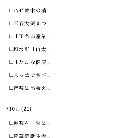
ハゼ並木の清…
玉名大俵まつ…
「玉名市産業…
和水町「山太…
「たまな健康…
原っぱで食べ…
音楽に出会え…
10月(21)
神楽を一堂に…
蓮華院誕生寺…