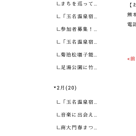
まちを巡って…
【
熊
「玉名温泉宿…
電話
参加者募集！…
「玉名温泉宿…
菊池松囃子能…
<
足湯公園に竹…
2月(20)
「玉名温泉宿…
音楽に出会え…
南大門春まつ…