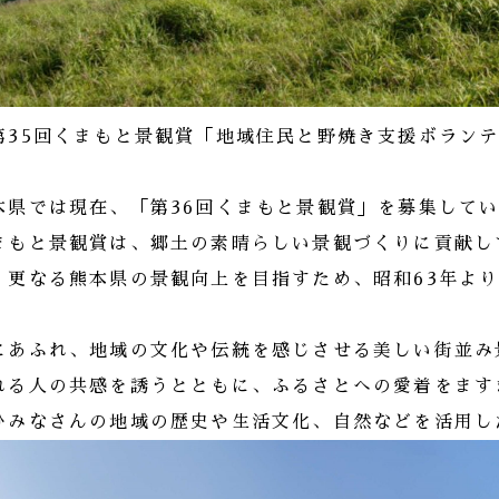
第35回くまもと景観賞「地域住民と野焼き支援ボラン
本県では現在、「第36回くまもと景観賞」を募集して
まもと景観賞は、郷土の素晴らしい景観づくりに貢献し
、更なる熊本県の景観向上を目指すため、昭和63年よ
にあふれ、地域の文化や伝統を感じさせる美しい街並み
れる人の共感を誘うとともに、ふるさとへの愛着をます
ひみなさんの地域の歴史や生活文化、自然などを活用し