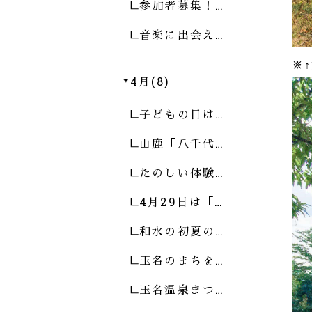
参加者募集！…
音楽に出会え…
※
4月(8)
子どもの日は…
山鹿「八千代…
たのしい体験…
4月29日は「…
和水の初夏の…
玉名のまちを…
玉名温泉まつ…