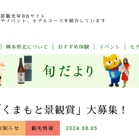
北部観光
WEBサイト
報やイベント、モデルコースを紹介しています
熊本県北について
おすすめ体験
イベント
モ
玉
旬
モ
特
春
夏
秋
冬
名
だ
デ
産
の
よ
ル
品
魅
り
コ
紹
力
ー
介
ス
一
覧
「くまもと景観賞」大募集！
お知らせ
観光情報
2024.08.05