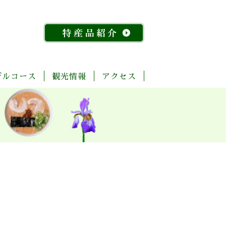
デルコース
観光情報
アクセス
「今
ま
菊
自
歴
温
体
宿
飲
物
特
昔
る
池
然・
史・
泉
験・
泊
食
産
産
『水
ご
川
景
文
レ
施
店
館
品
稲』
と
流
観
化
ジ
設
紹
物
玉
域
ャ
介
語」
名
「足
ー
探
「感
湯」
訪
幸」
め
コ
よ
ぐ
ー
く
り
ス
ば
り
コ