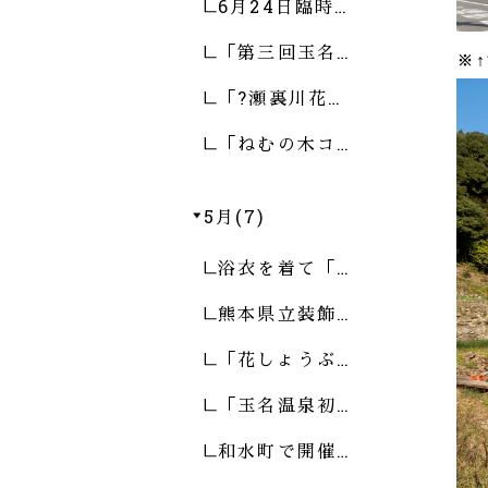
6月24日臨時…
「第三回玉名…
※↑
「?瀬裏川花…
「ねむの木コ…
5月(7)
浴衣を着て「…
熊本県立装飾…
「花しょうぶ…
「玉名温泉初…
和水町で開催…