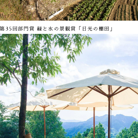
↑第35回部門賞 緑と水の景観賞「日光の棚田」