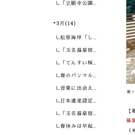
「立願寺公園…
3月(14)
松原海岸「し…
「玉名温泉宿…
「てんすい桜…
春のパンマル…
音楽に出会え…
※
日本遺産認定…
【
「玉名温泉宿…
募
春休みは早起…
（