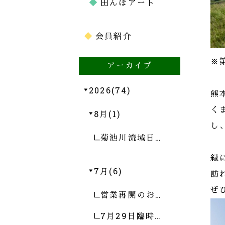
田んぼアート
会員紹介
※
アーカイブ
2026(74)
熊
く
8月(1)
し
菊池川流域日…
緑
7月(6)
訪
ぜ
営業再開のお…
7月29日臨時…