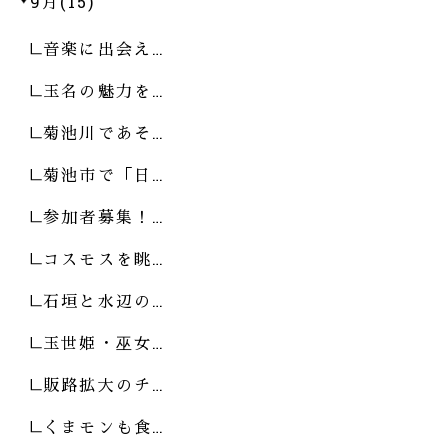
9月(15)
音楽に出会え…
玉名の魅力を…
菊池川であそ…
菊池市で「日…
参加者募集！…
コスモスを眺…
石垣と水辺の…
玉世姫・巫女…
販路拡大のチ…
くまモンも食…