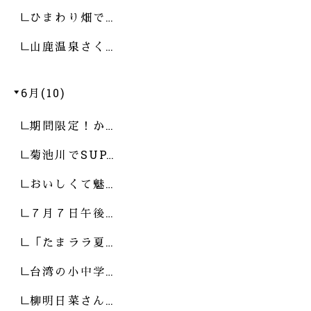
ひまわり畑で…
山鹿温泉さく…
6月(10)
期間限定！か…
菊池川でSUP…
おいしくて魅…
７月７日午後…
「たまララ夏…
台湾の小中学…
柳明日菜さん…