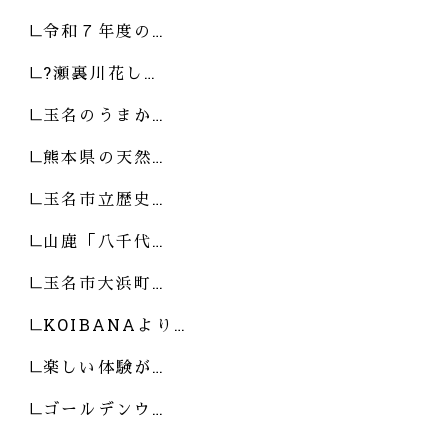
令和７年度の…
?瀬裏川花し…
玉名のうまか…
熊本県の天然…
玉名市立歴史…
山鹿「八千代…
玉名市大浜町…
KOIBANAより…
楽しい体験が…
ゴールデンウ…