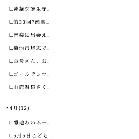
蓮華院誕生寺…
第33回?瀬裏…
音楽に出会え…
菊池市旭志で…
お母さん、お…
ゴールデンウ…
山鹿温泉さく…
4月(12)
菊地わいふ一…
5月5日こども…