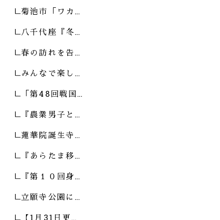
菊池市「ワカ…
八千代座『冬…
春の訪れを告…
みんなで楽し…
「第48回戦国…
『農業男子と…
蓮華院誕生寺…
『あらたま移…
『第１０回身…
立願寺公園に…
【1月31日更…