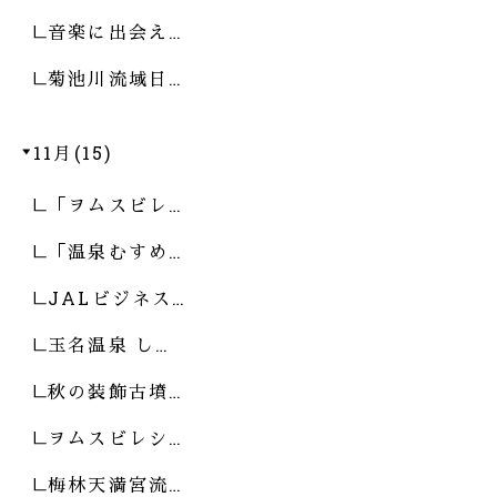
音楽に出会え…
菊池川流域日…
11月(15)
「ヲムスビレ…
「温泉むすめ…
JALビジネス…
玉名温泉 し…
秋の装飾古墳…
ヲムスビレシ…
梅林天満宮流…