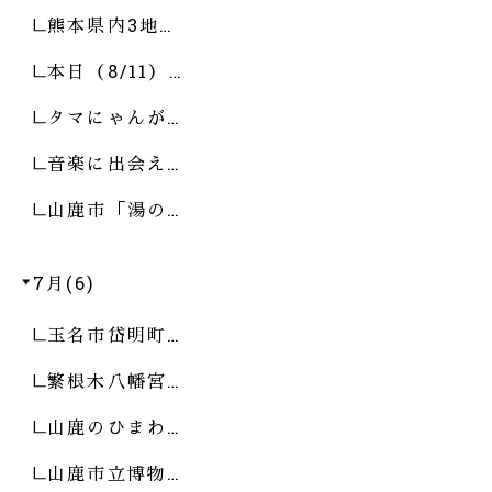
熊本県内3地…
本日（8/11）…
タマにゃんが…
音楽に出会え…
山鹿市「湯の…
7月(6)
玉名市岱明町…
繁根木八幡宮…
山鹿のひまわ…
山鹿市立博物…