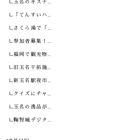
玉名のキズナ…
「てんすいハ…
さくら湯で「…
参加者募集！…
福岡で観光物…
旧玉名干拓施…
新玉名駅夜市…
クイズにチャ…
玉名の逸品が…
鞠智城デジタ…