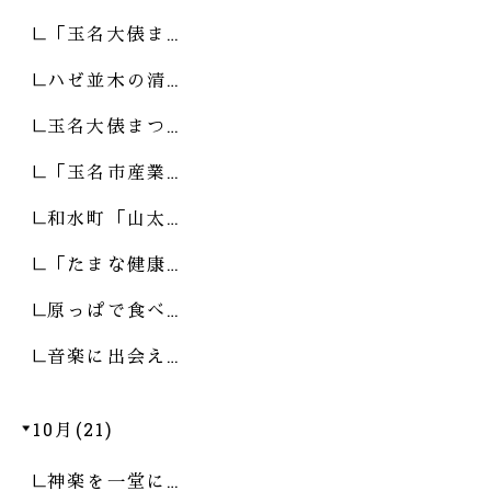
「玉名大俵ま…
ハゼ並木の清…
玉名大俵まつ…
「玉名市産業…
和水町「山太…
「たまな健康…
原っぱで食べ…
音楽に出会え…
10月(21)
神楽を一堂に…