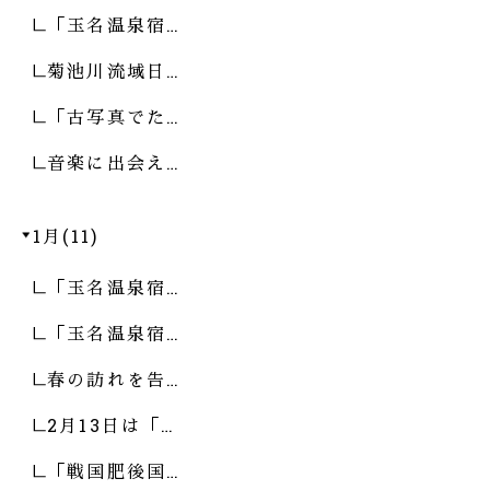
「玉名温泉宿…
菊池川流域日…
「古写真でた…
音楽に出会え…
1月(11)
「玉名温泉宿…
「玉名温泉宿…
春の訪れを告…
2月13日は「…
「戦国肥後国…