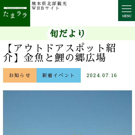
熊本県北部観光
togg
WEBサイト
navi
MENU
旬だより
【アウトドアスポット紹
介】金魚と鯉の郷広場
お知らせ
新着イベント
2024.07.16