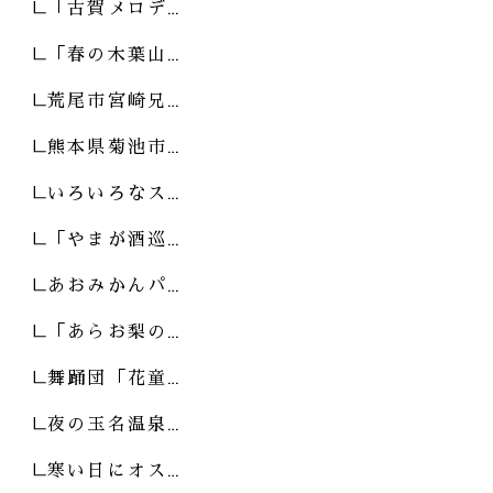
「古賀メロデ…
「春の木葉山…
荒尾市宮崎兄…
熊本県菊池市…
いろいろなス…
「やまが酒巡…
あおみかんパ…
「あらお梨の…
舞踊団「花童…
夜の玉名温泉…
寒い日にオス…