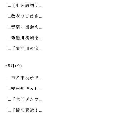
【申込締切間…
敬老の日はさ…
音楽に出会え…
菊池川流域を…
「菊池川の宝…
8月(9)
玉名市役所で…
安田知博＆和…
「竜門ダムフ…
【締切間近！…