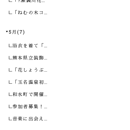
「?瀬裏川花…
「ねむの木コ…
5月(7)
浴衣を着て「…
熊本県立装飾…
「花しょうぶ…
「玉名温泉初…
和水町で開催…
参加者募集！…
音楽に出会え…