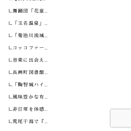
舞踊団「花童…
「玉名温泉」…
「菊池川流域…
コッコファー…
音楽に出会え…
長洲町図書館…
「鞠智城ハイ…
風味豊かな有…
非日常を体感…
荒尾干潟で『…