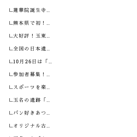
蓮華院誕生寺…
熊本県で初！…
大好評！玉東…
全国の日本遺…
10月26日は「…
参加者募集！…
スポーツを楽…
玉名の遺跡「…
パン好きあつ…
オリジナル古…