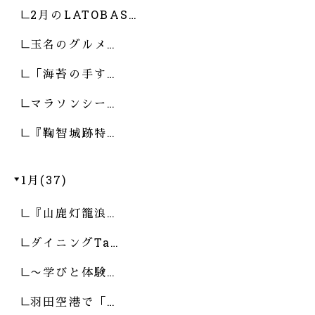
2月のLATOBAS…
玉名のグルメ…
「海苔の手す…
マラソンシー…
『鞠智城跡特…
1月(37)
『山鹿灯籠浪…
ダイニングTa…
〜学びと体験…
羽田空港で「…