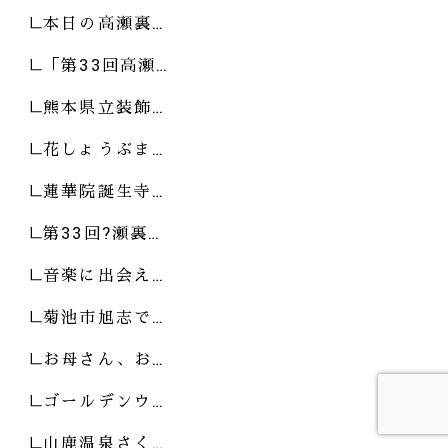
本日の高瀬裏…
「第33回高瀬…
熊本県立装飾…
花しょうぶま…
蓮華院誕生寺…
第33回?瀬裏…
音楽に出会え…
菊池市旭志で…
お母さん、お…
ゴールデンウ…
山鹿温泉さく…