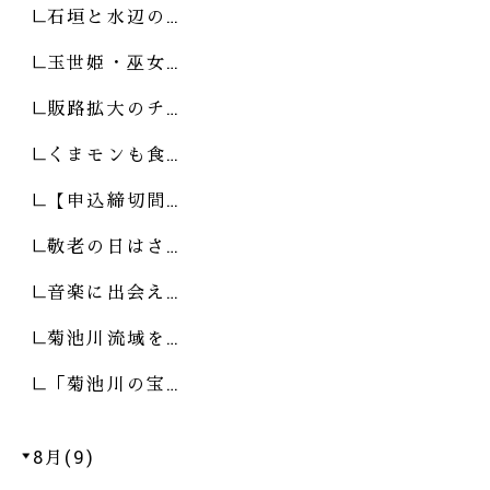
石垣と水辺の…
玉世姫・巫女…
販路拡大のチ…
くまモンも食…
【申込締切間…
敬老の日はさ…
音楽に出会え…
菊池川流域を…
「菊池川の宝…
8月(9)