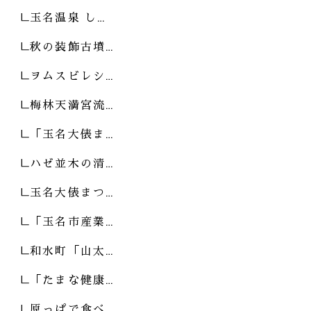
玉名温泉 し…
秋の装飾古墳…
ヲムスビレシ…
梅林天満宮流…
「玉名大俵ま…
ハゼ並木の清…
玉名大俵まつ…
「玉名市産業…
和水町「山太…
「たまな健康…
原っぱで食べ…