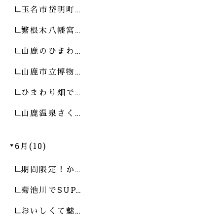
玉名市岱明町…
繁根木八幡宮…
山鹿のひまわ…
山鹿市立博物…
ひまわり畑で…
山鹿温泉さく…
6月(10)
期間限定！か…
菊池川でSUP…
おいしくて魅…