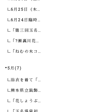
6月25日（木…
6月24日臨時…
「第三回玉名…
「?瀬裏川花…
「ねむの木コ…
5月(7)
浴衣を着て「…
熊本県立装飾…
「花しょうぶ…
「玉名温泉初…