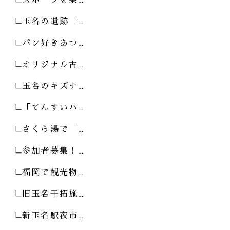
玉名の遺跡「…
パン好きあつ…
オリジナル古…
玉名のキズナ…
「てんすいハ…
さくら湯で「…
参加者募集！…
福岡で観光物…
旧玉名干拓施…
新玉名駅夜市…