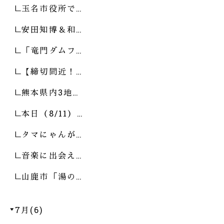
玉名市役所で…
安田知博＆和…
「竜門ダムフ…
【締切間近！…
熊本県内3地…
本日（8/11）…
タマにゃんが…
音楽に出会え…
山鹿市「湯の…
7月(6)