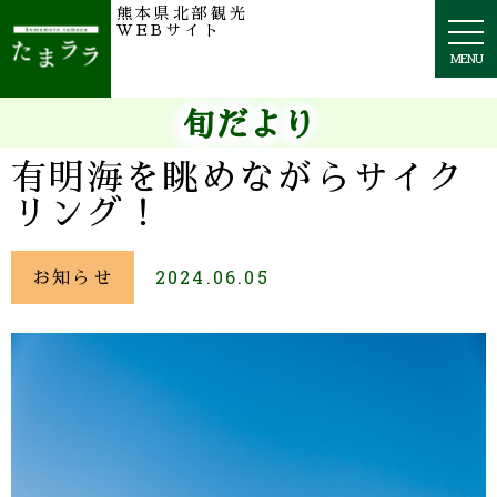
熊本県北部観光
togg
WEBサイト
navi
MENU
旬だより
有明海を眺めながらサイク
リング！
お知らせ
2024.06.05