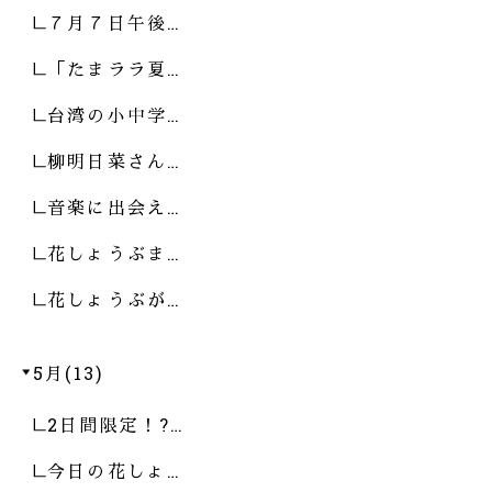
７月７日午後…
「たまララ夏…
台湾の小中学…
柳明日菜さん…
音楽に出会え…
花しょうぶま…
花しょうぶが…
5月(13)
2日間限定！?…
今日の花しょ…