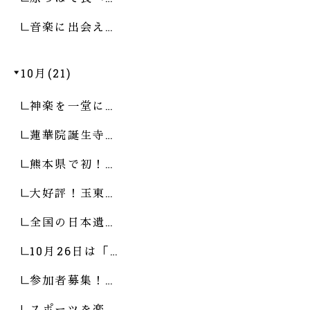
音楽に出会え…
10月(21)
神楽を一堂に…
蓮華院誕生寺…
熊本県で初！…
大好評！玉東…
全国の日本遺…
10月26日は「…
参加者募集！…
スポーツを楽…