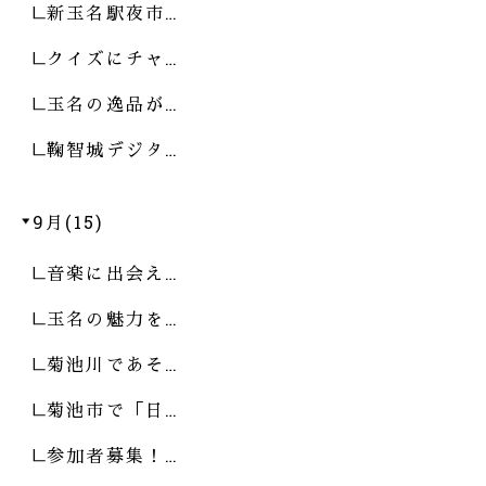
新玉名駅夜市…
クイズにチャ…
玉名の逸品が…
鞠智城デジタ…
9月(15)
音楽に出会え…
玉名の魅力を…
菊池川であそ…
菊池市で「日…
参加者募集！…