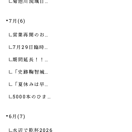
菊池川流域日…
7月(6)
営業再開のお…
7月29日臨時…
期間延長！！…
「史跡鞠智城…
「夏休みは早…
5000本のひま…
6月(7)
水辺で乾杯2026