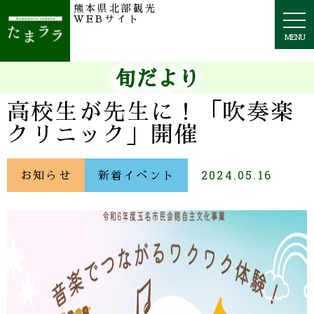
熊本県北部観光
togg
WEBサイト
navi
MENU
旬だより
高校生が先生に！「吹奏楽
クリニック」開催
お知らせ
新着イベント
2024.05.16