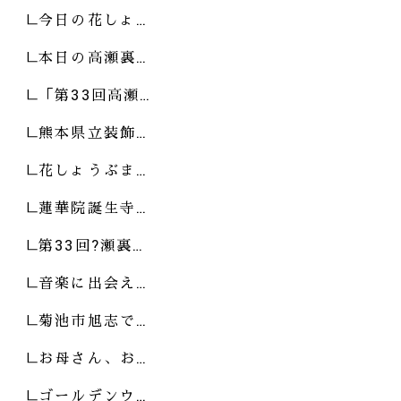
今日の花しょ…
本日の高瀬裏…
「第33回高瀬…
熊本県立装飾…
花しょうぶま…
蓮華院誕生寺…
第33回?瀬裏…
音楽に出会え…
菊池市旭志で…
お母さん、お…
ゴールデンウ…