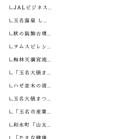
JALビジネス…
玉名温泉 し…
秋の装飾古墳…
ヲムスビレシ…
梅林天満宮流…
「玉名大俵ま…
ハゼ並木の清…
玉名大俵まつ…
「玉名市産業…
和水町「山太…
「たまな健康…