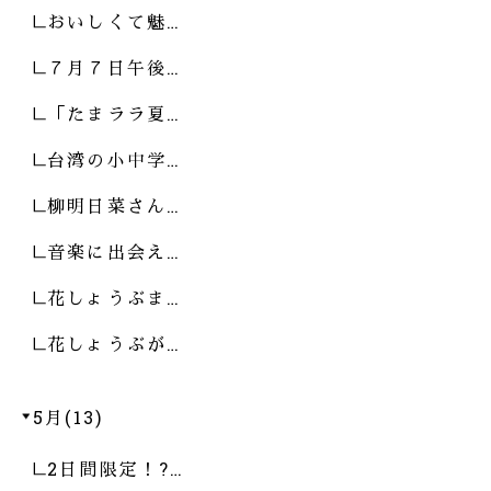
おいしくて魅…
７月７日午後…
「たまララ夏…
台湾の小中学…
柳明日菜さん…
音楽に出会え…
花しょうぶま…
花しょうぶが…
5月(13)
2日間限定！?…