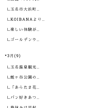
玉名市大浜町…
KOIBANAより…
楽しい体験が…
ゴールデンウ…
3月(9)
玉名温泉観光…
蛇ヶ谷公園の…
「あらたま花…
パン好きあつ…
春休みは早起…