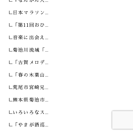
日本マラソン…
「第11回おひ…
音楽に出会え…
菊池川流域「…
「古賀メロデ…
「春の木葉山…
荒尾市宮崎兄…
熊本県菊池市…
いろいろなス…
「やまが酒巡…