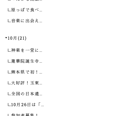
原っぱで食べ…
音楽に出会え…
10月(21)
神楽を一堂に…
蓮華院誕生寺…
熊本県で初！…
大好評！玉東…
全国の日本遺…
10月26日は「…
参加者募集！…