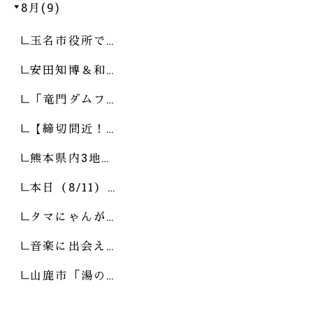
8月(9)
玉名市役所で…
安田知博＆和…
「竜門ダムフ…
【締切間近！…
熊本県内3地…
本日（8/11）…
タマにゃんが…
音楽に出会え…
山鹿市「湯の…