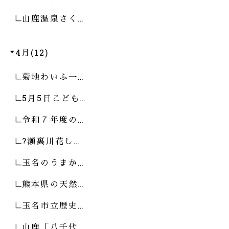
山鹿温泉さく…
4月(12)
菊地わいふ一…
5月5日こども…
令和７年度の…
?瀬裏川花し…
玉名のうまか…
熊本県の天然…
玉名市立歴史…
山鹿「八千代…