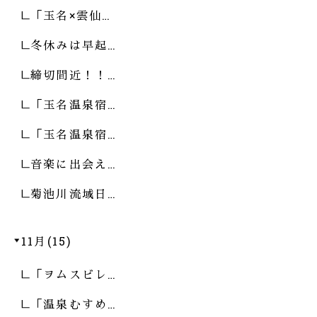
「玉名×雲仙…
冬休みは早起…
締切間近！！…
「玉名温泉宿…
「玉名温泉宿…
音楽に出会え…
菊池川流域日…
11月(15)
「ヲムスビレ…
「温泉むすめ…