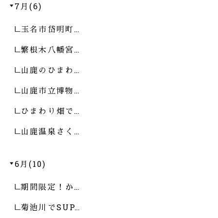
7月(6)
玉名市岱明町…
繁根木八幡宮…
山鹿のひまわ…
山鹿市立博物…
ひまわり畑で…
山鹿温泉さく…
6月(10)
期間限定！か…
菊池川でSUP…