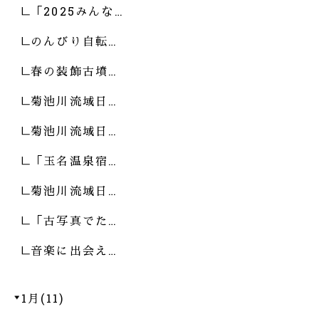
「2025みんな…
のんびり自転…
春の装飾古墳…
菊池川流域日…
菊池川流域日…
「玉名温泉宿…
菊池川流域日…
「古写真でた…
音楽に出会え…
1月(11)