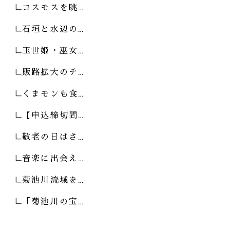
コスモスを眺…
石垣と水辺の…
玉世姫・巫女…
販路拡大のチ…
くまモンも食…
【申込締切間…
敬老の日はさ…
音楽に出会え…
菊池川流域を…
「菊池川の宝…