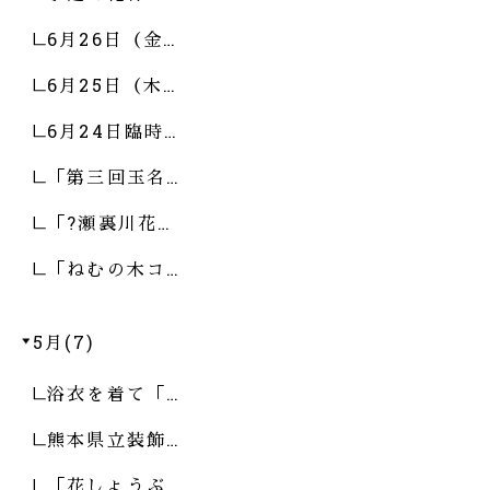
6月26日（金…
6月25日（木…
6月24日臨時…
「第三回玉名…
「?瀬裏川花…
「ねむの木コ…
5月(7)
浴衣を着て「…
熊本県立装飾…
「花しょうぶ…