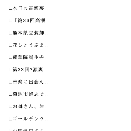
本日の高瀬裏…
「第33回高瀬…
熊本県立装飾…
花しょうぶま…
蓮華院誕生寺…
第33回?瀬裏…
音楽に出会え…
菊池市旭志で…
お母さん、お…
ゴールデンウ…
山鹿温泉さく…