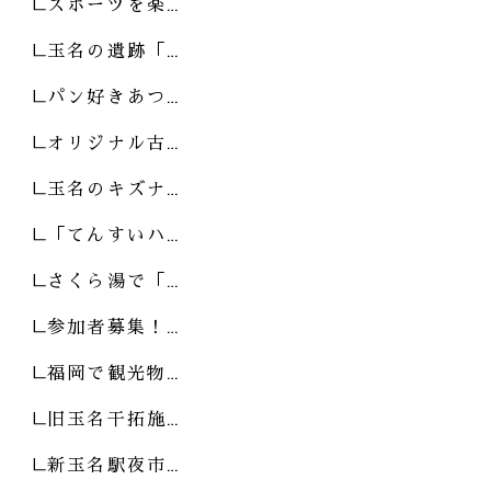
スポーツを楽…
玉名の遺跡「…
パン好きあつ…
オリジナル古…
玉名のキズナ…
「てんすいハ…
さくら湯で「…
参加者募集！…
福岡で観光物…
旧玉名干拓施…
新玉名駅夜市…