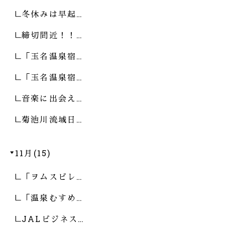
冬休みは早起…
締切間近！！…
「玉名温泉宿…
「玉名温泉宿…
音楽に出会え…
菊池川流域日…
11月(15)
「ヲムスビレ…
「温泉むすめ…
JALビジネス…