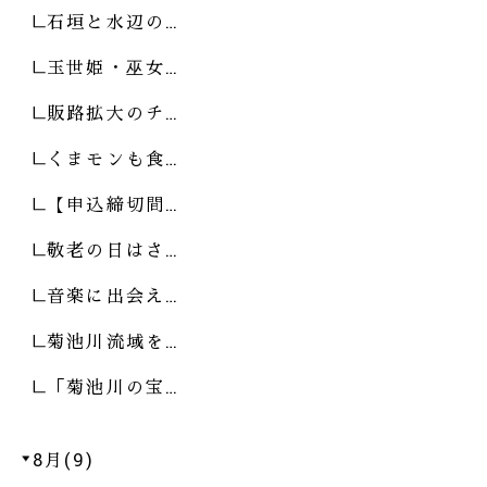
石垣と水辺の…
玉世姫・巫女…
販路拡大のチ…
くまモンも食…
【申込締切間…
敬老の日はさ…
音楽に出会え…
菊池川流域を…
「菊池川の宝…
8月(9)