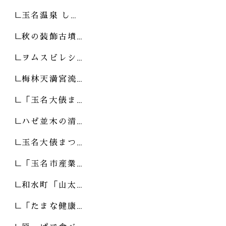
玉名温泉 し…
秋の装飾古墳…
ヲムスビレシ…
梅林天満宮流…
「玉名大俵ま…
ハゼ並木の清…
玉名大俵まつ…
「玉名市産業…
和水町「山太…
「たまな健康…