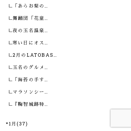
「あらお梨の…
舞踊団「花童…
夜の玉名温泉…
寒い日にオス…
2月のLATOBAS…
玉名のグルメ…
「海苔の手す…
マラソンシー…
『鞠智城跡特…
1月(37)