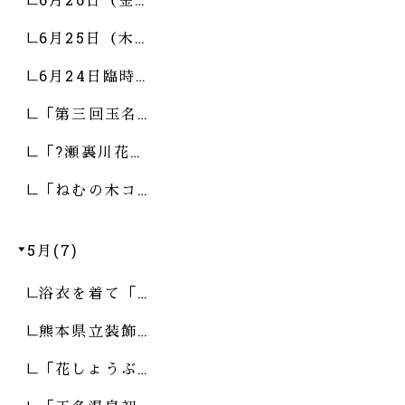
6月25日（木…
6月24日臨時…
「第三回玉名…
「?瀬裏川花…
「ねむの木コ…
5月(7)
浴衣を着て「…
熊本県立装飾…
「花しょうぶ…