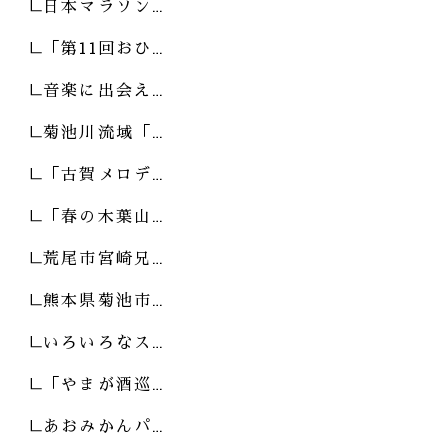
日本マラソン…
「第11回おひ…
音楽に出会え…
菊池川流域「…
「古賀メロデ…
「春の木葉山…
荒尾市宮崎兄…
熊本県菊池市…
いろいろなス…
「やまが酒巡…
あおみかんパ…