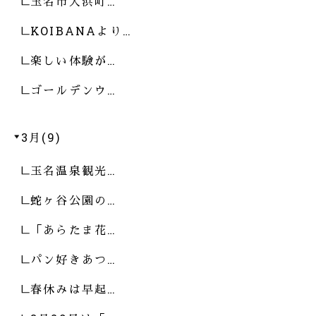
玉名市大浜町…
KOIBANAより…
楽しい体験が…
ゴールデンウ…
3月(9)
玉名温泉観光…
蛇ヶ谷公園の…
「あらたま花…
パン好きあつ…
春休みは早起…