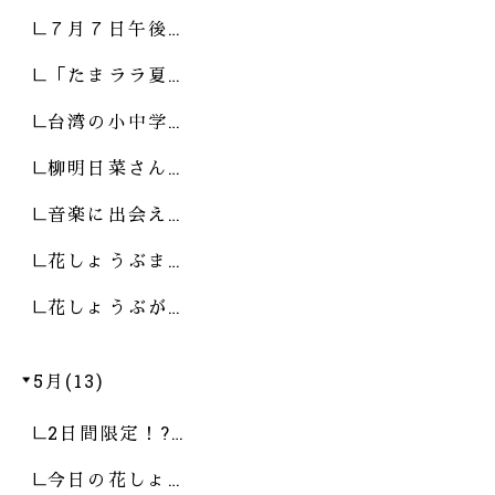
７月７日午後…
「たまララ夏…
台湾の小中学…
柳明日菜さん…
音楽に出会え…
花しょうぶま…
花しょうぶが…
5月(13)
2日間限定！?…
今日の花しょ…