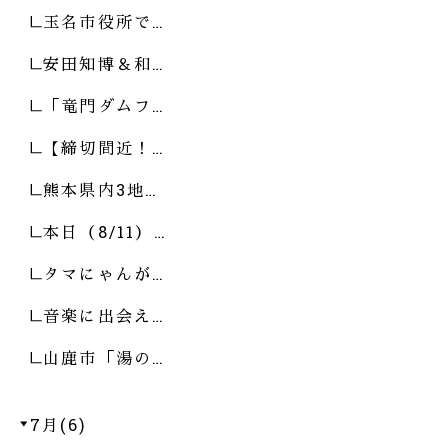
玉名市役所で…
安田知博＆和…
「竜門ダムフ…
【締切間近！…
熊本県内3地…
本日（8/11）…
タマにゃんが…
音楽に出会え…
山鹿市「湯の…
7月(6)