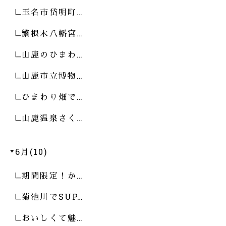
玉名市岱明町…
繁根木八幡宮…
山鹿のひまわ…
山鹿市立博物…
ひまわり畑で…
山鹿温泉さく…
6月(10)
期間限定！か…
菊池川でSUP…
おいしくて魅…