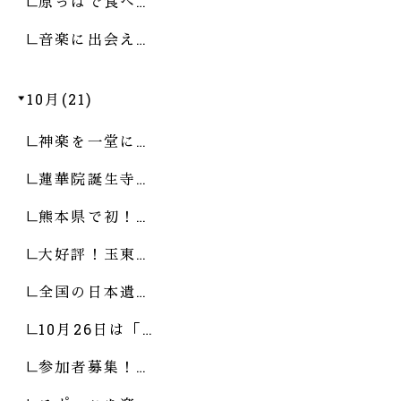
原っぱで食べ…
音楽に出会え…
10月(21)
神楽を一堂に…
蓮華院誕生寺…
熊本県で初！…
大好評！玉東…
全国の日本遺…
10月26日は「…
参加者募集！…