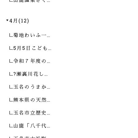
4月(12)
菊地わいふ一…
5月5日こども…
令和７年度の…
?瀬裏川花し…
玉名のうまか…
熊本県の天然…
玉名市立歴史…
山鹿「八千代…