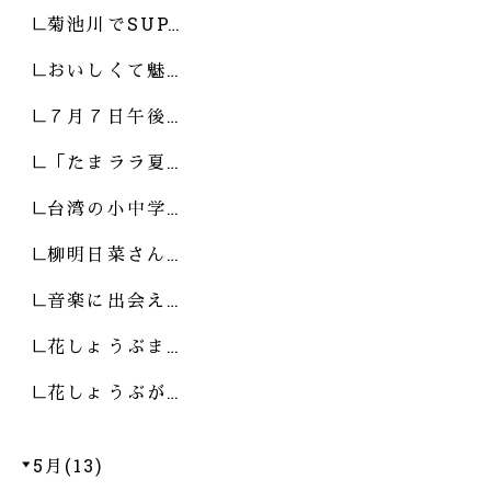
菊池川でSUP…
おいしくて魅…
７月７日午後…
「たまララ夏…
台湾の小中学…
柳明日菜さん…
音楽に出会え…
花しょうぶま…
花しょうぶが…
5月(13)