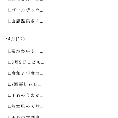
ゴールデンウ…
山鹿温泉さく…
4月(12)
菊地わいふ一…
5月5日こども…
令和７年度の…
?瀬裏川花し…
玉名のうまか…
熊本県の天然…
玉名市立歴史…