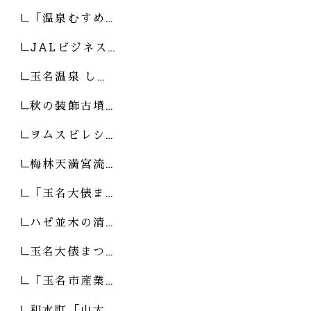
「温泉むすめ…
JALビジネス…
玉名温泉 し…
秋の装飾古墳…
ヲムスビレシ…
梅林天満宮流…
「玉名大俵ま…
ハゼ並木の清…
玉名大俵まつ…
「玉名市産業…
和水町「山太…