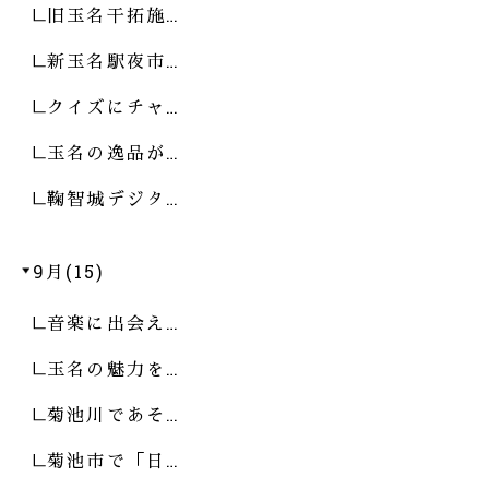
旧玉名干拓施…
新玉名駅夜市…
クイズにチャ…
玉名の逸品が…
鞠智城デジタ…
9月(15)
音楽に出会え…
玉名の魅力を…
菊池川であそ…
菊池市で「日…