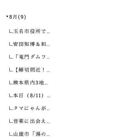
8月(9)
玉名市役所で…
安田知博＆和…
「竜門ダムフ…
【締切間近！…
熊本県内3地…
本日（8/11）…
タマにゃんが…
音楽に出会え…
山鹿市「湯の…