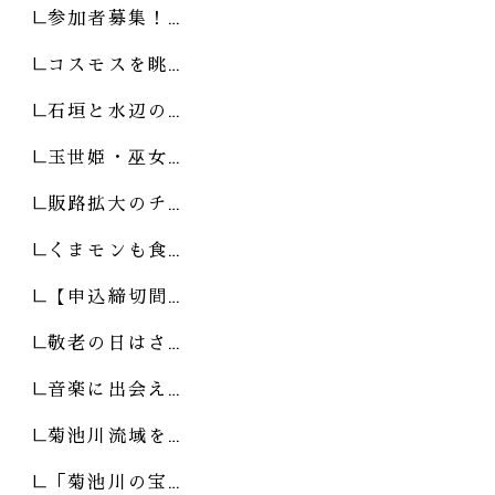
参加者募集！…
コスモスを眺…
石垣と水辺の…
玉世姫・巫女…
販路拡大のチ…
くまモンも食…
【申込締切間…
敬老の日はさ…
音楽に出会え…
菊池川流域を…
「菊池川の宝…