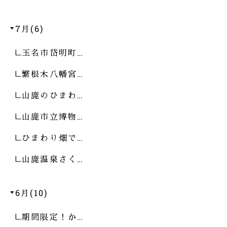
7月(6)
玉名市岱明町…
繁根木八幡宮…
山鹿のひまわ…
山鹿市立博物…
ひまわり畑で…
山鹿温泉さく…
6月(10)
期間限定！か…