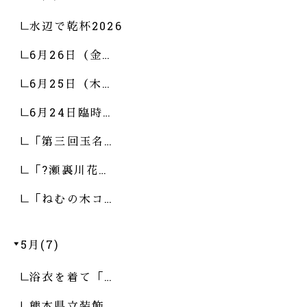
水辺で乾杯2026
6月26日（金…
6月25日（木…
6月24日臨時…
「第三回玉名…
「?瀬裏川花…
「ねむの木コ…
5月(7)
浴衣を着て「…
熊本県立装飾…