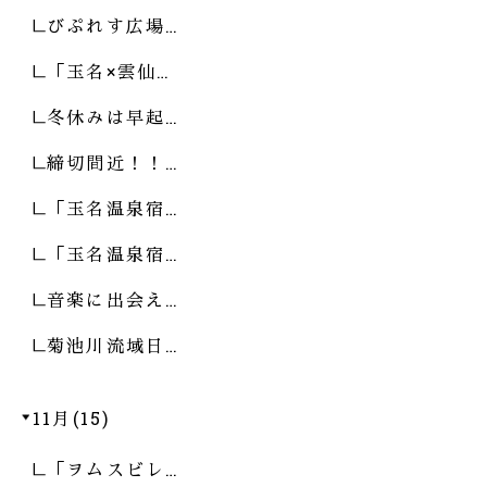
びぷれす広場…
「玉名×雲仙…
冬休みは早起…
締切間近！！…
「玉名温泉宿…
「玉名温泉宿…
音楽に出会え…
菊池川流域日…
11月(15)
「ヲムスビレ…