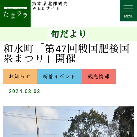
熊本県北部観光
togg
WEBサイト
navi
MENU
旬だより
和水町「第47回戦国肥後国
衆まつり」開催
お知らせ
新着イベント
観光情報
2024.02.02