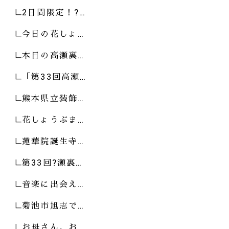
2日間限定！?…
今日の花しょ…
本日の高瀬裏…
「第33回高瀬…
熊本県立装飾…
花しょうぶま…
蓮華院誕生寺…
第33回?瀬裏…
音楽に出会え…
菊池市旭志で…
お母さん、お…