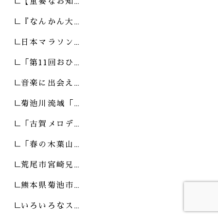
【重要なお知…
『なんかん大…
日本マラソン…
「第11回おひ…
音楽に出会え…
菊池川流域「…
「古賀メロデ…
「春の木葉山…
荒尾市宮崎兄…
熊本県菊池市…
いろいろなス…