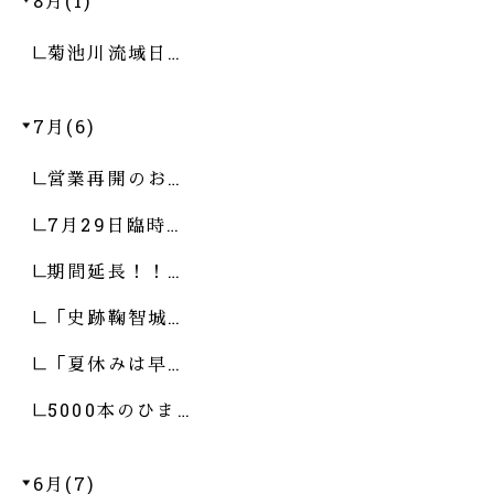
8月(1)
菊池川流域日…
7月(6)
営業再開のお…
7月29日臨時…
期間延長！！…
「史跡鞠智城…
「夏休みは早…
5000本のひま…
6月(7)