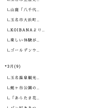
山鹿「八千代…
玉名市大浜町…
KOIBANAより…
楽しい体験が…
ゴールデンウ…
3月(9)
玉名温泉観光…
蛇ヶ谷公園の…
「あらたま花…
パン好きあつ…