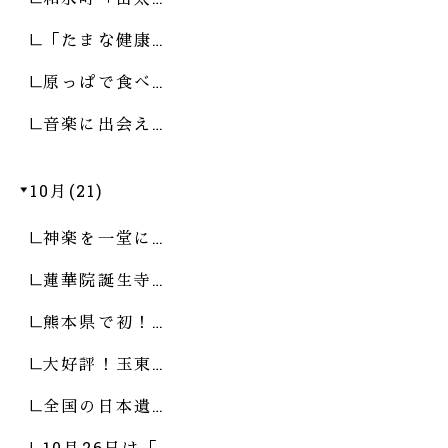
「たまな健康…
原っぱで食べ…
音楽に出会え…
10月(21)
神楽を一堂に…
蓮華院誕生寺…
熊本県で初！…
大好評！玉東…
全国の日本遺…
10月26日は「…