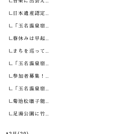
音楽に出会え…
日本遺産認定…
「玉名温泉宿…
春休みは早起…
まちを巡って…
「玉名温泉宿…
参加者募集！…
「玉名温泉宿…
菊池松囃子能…
足湯公園に竹…
2月(20)