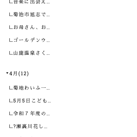
音楽に出会え…
菊池市旭志で…
お母さん、お…
ゴールデンウ…
山鹿温泉さく…
4月(12)
菊地わいふ一…
5月5日こども…
令和７年度の…
?瀬裏川花し…