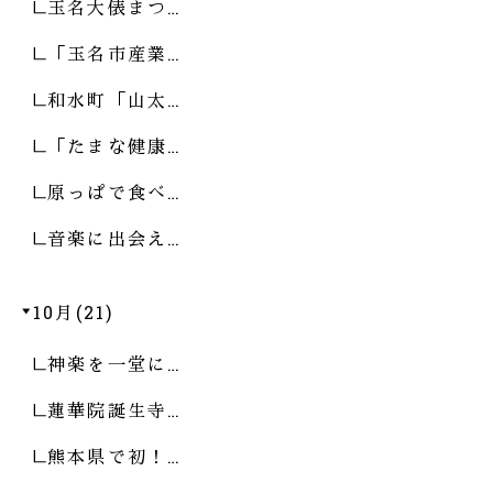
玉名大俵まつ…
「玉名市産業…
和水町「山太…
「たまな健康…
原っぱで食べ…
音楽に出会え…
10月(21)
神楽を一堂に…
蓮華院誕生寺…
熊本県で初！…