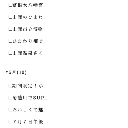
繁根木八幡宮…
山鹿のひまわ…
山鹿市立博物…
ひまわり畑で…
山鹿温泉さく…
6月(10)
期間限定！か…
菊池川でSUP…
おいしくて魅…
７月７日午後…