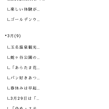
楽しい体験が…
ゴールデンウ…
3月(9)
玉名温泉観光…
蛇ヶ谷公園の…
「あらたま花…
パン好きあつ…
春休みは早起…
3月29日は「…
「ゆめ・ステ…