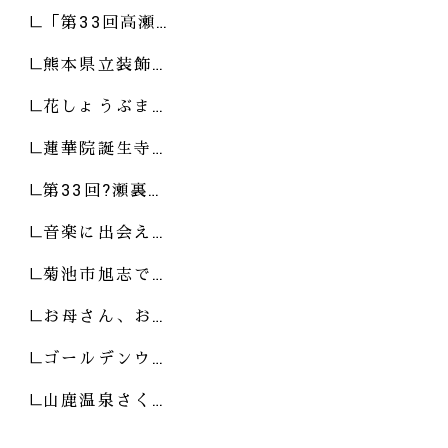
「第33回高瀬…
熊本県立装飾…
花しょうぶま…
蓮華院誕生寺…
第33回?瀬裏…
音楽に出会え…
菊池市旭志で…
お母さん、お…
ゴールデンウ…
山鹿温泉さく…