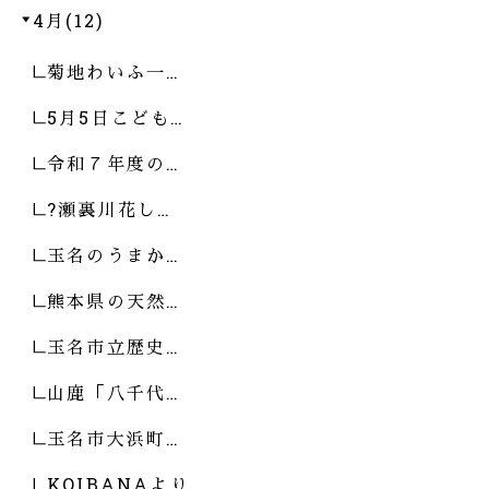
4月(12)
菊地わいふ一…
5月5日こども…
令和７年度の…
?瀬裏川花し…
玉名のうまか…
熊本県の天然…
玉名市立歴史…
山鹿「八千代…
玉名市大浜町…
KOIBANAより…