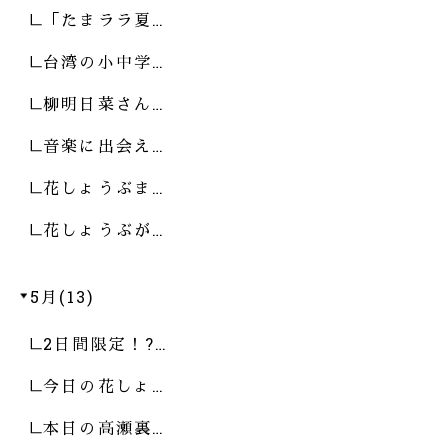
「たまララ夏…
台湾の小中学…
柳明日菜さん…
音楽に出会え…
花しょうぶま…
花しょうぶが…
5月(13)
2日間限定！?…
今日の花しょ…
本日の高瀬裏…