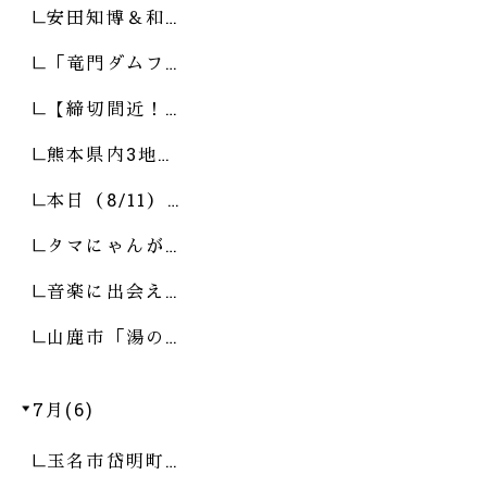
安田知博＆和…
「竜門ダムフ…
【締切間近！…
熊本県内3地…
本日（8/11）…
タマにゃんが…
音楽に出会え…
山鹿市「湯の…
7月(6)
玉名市岱明町…