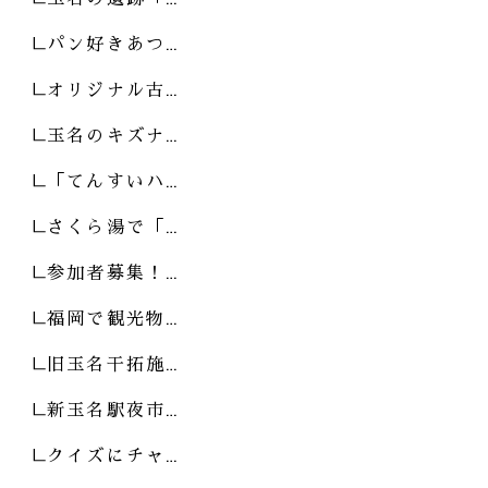
パン好きあつ…
オリジナル古…
玉名のキズナ…
「てんすいハ…
さくら湯で「…
参加者募集！…
福岡で観光物…
旧玉名干拓施…
新玉名駅夜市…
クイズにチャ…