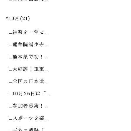
10月(21)
神楽を一堂に…
蓮華院誕生寺…
熊本県で初！…
大好評！玉東…
全国の日本遺…
10月26日は「…
参加者募集！…
スポーツを楽…
玉名の遺跡「…