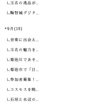
玉名の逸品が…
鞠智城デジタ…
9月(15)
音楽に出会え…
玉名の魅力を…
菊池川であそ…
菊池市で「日…
参加者募集！…
コスモスを眺…
石垣と水辺の…