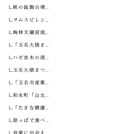
秋の装飾古墳…
ヲムスビレシ…
梅林天満宮流…
「玉名大俵ま…
ハゼ並木の清…
玉名大俵まつ…
「玉名市産業…
和水町「山太…
「たまな健康…
原っぱで食べ…
音楽に出会え…