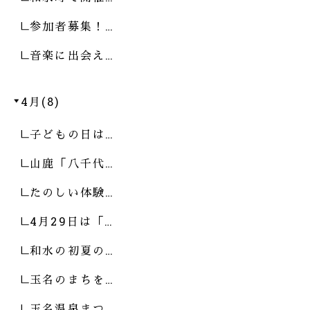
参加者募集！…
音楽に出会え…
4月(8)
子どもの日は…
山鹿「八千代…
たのしい体験…
4月29日は「…
和水の初夏の…
玉名のまちを…
玉名温泉まつ…