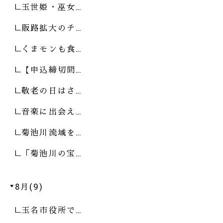
玉世姫・巫女…
販路拡大のチ…
くまモンも食…
【申込締切間…
敬老の日はさ…
音楽に出会え…
菊池川流域を…
「菊池川の宝…
8月(9)
玉名市役所で…