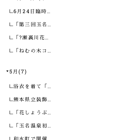
6月24日臨時…
「第三回玉名…
「?瀬裏川花…
「ねむの木コ…
5月(7)
浴衣を着て「…
熊本県立装飾…
「花しょうぶ…
「玉名温泉初…
和水町で開催…