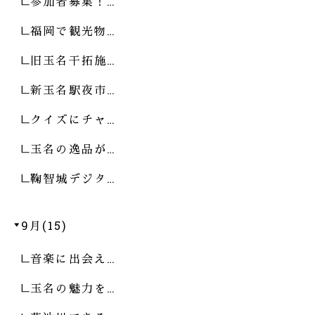
参加者募集！…
福岡で観光物…
旧玉名干拓施…
新玉名駅夜市…
クイズにチャ…
玉名の逸品が…
鞠智城デジタ…
9月(15)
音楽に出会え…
玉名の魅力を…