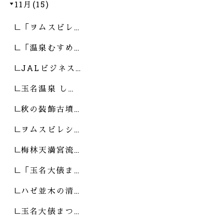
11月(15)
「ヲムスビレ…
「温泉むすめ…
JALビジネス…
玉名温泉 し…
秋の装飾古墳…
ヲムスビレシ…
梅林天満宮流…
「玉名大俵ま…
ハゼ並木の清…
玉名大俵まつ…