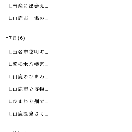
音楽に出会え…
山鹿市「湯の…
7月(6)
玉名市岱明町…
繁根木八幡宮…
山鹿のひまわ…
山鹿市立博物…
ひまわり畑で…
山鹿温泉さく…