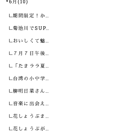
6月(10)
期間限定！か…
菊池川でSUP…
おいしくて魅…
７月７日午後…
「たまララ夏…
台湾の小中学…
柳明日菜さん…
音楽に出会え…
花しょうぶま…
花しょうぶが…