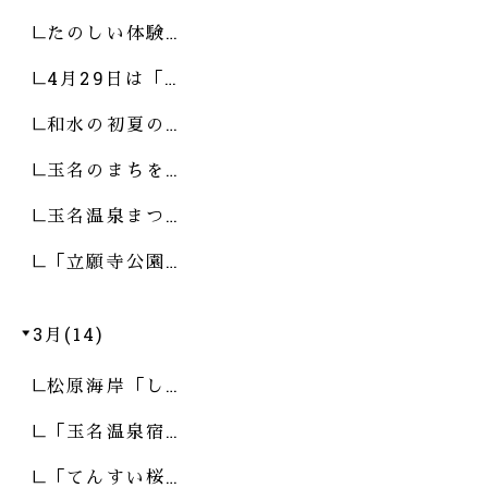
たのしい体験…
4月29日は「…
和水の初夏の…
玉名のまちを…
玉名温泉まつ…
「立願寺公園…
3月(14)
松原海岸「し…
「玉名温泉宿…
「てんすい桜…