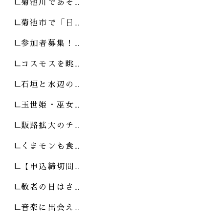
菊池川であそ…
菊池市で「日…
参加者募集！…
コスモスを眺…
石垣と水辺の…
玉世姫・巫女…
販路拡大のチ…
くまモンも食…
【申込締切間…
敬老の日はさ…
音楽に出会え…