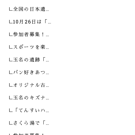
全国の日本遺…
10月26日は「…
参加者募集！…
スポーツを楽…
玉名の遺跡「…
パン好きあつ…
オリジナル古…
玉名のキズナ…
「てんすいハ…
さくら湯で「…