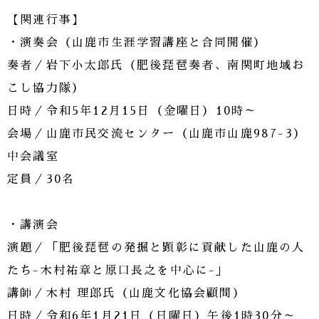
【関連行事】
・演奏会（山鹿市生涯学習講座と合同開催）
奏者／岩下小太郎氏（肥後琵琶奏者、南関町地域お
こし協力隊）
日時／令和5年12月15日（金曜日）10時～
会場／山鹿市民交流センター（山鹿市山鹿987-3）
中会議室
定員／30名
・講演会
演題／「肥後琵琶の発掘と顕彰に貢献した山鹿の人
たち-木村祐章と原口長之を中心に-」
講師／木村 理郎氏（山鹿文化協会顧問）
日時／令和6年1月21日（日曜日）午後1時30分～