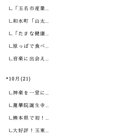
「玉名市産業…
和水町「山太…
「たまな健康…
原っぱで食べ…
音楽に出会え…
10月(21)
神楽を一堂に…
蓮華院誕生寺…
熊本県で初！…
大好評！玉東…