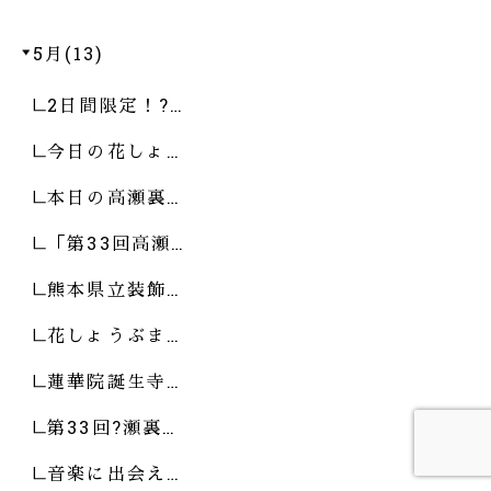
5月(13)
2日間限定！?…
今日の花しょ…
本日の高瀬裏…
「第33回高瀬…
熊本県立装飾…
花しょうぶま…
蓮華院誕生寺…
第33回?瀬裏…
音楽に出会え…