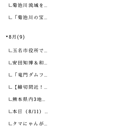
菊池川流域を…
「菊池川の宝…
8月(9)
玉名市役所で…
安田知博＆和…
「竜門ダムフ…
【締切間近！…
熊本県内3地…
本日（8/11）…
タマにゃんが…