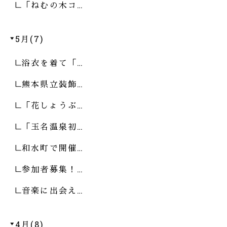
「ねむの木コ…
5月(7)
浴衣を着て「…
熊本県立装飾…
「花しょうぶ…
「玉名温泉初…
和水町で開催…
参加者募集！…
音楽に出会え…
4月(8)