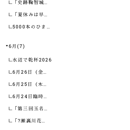
「史跡鞠智城…
「夏休みは早…
5000本のひま…
6月(7)
水辺で乾杯2026
6月26日（金…
6月25日（木…
6月24日臨時…
「第三回玉名…
「?瀬裏川花…