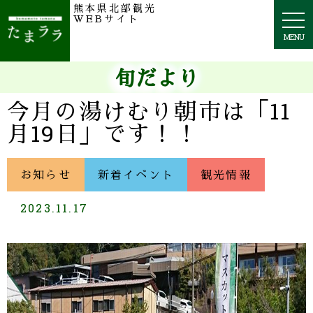
熊本県北部観光
togg
WEBサイト
navi
MENU
旬だより
今月の湯けむり朝市は「11
月19日」です！！
お知らせ
新着イベント
観光情報
2023.11.17