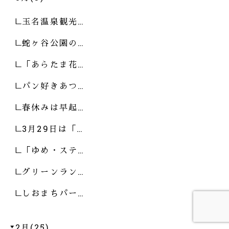
玉名温泉観光…
蛇ヶ谷公園の…
「あらたま花…
パン好きあつ…
春休みは早起…
3月29日は「…
「ゆめ・ステ…
グリーンラン…
しおまちパー…
2月(25)