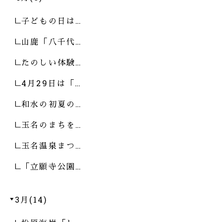
子どもの日は…
山鹿「八千代…
たのしい体験…
4月29日は「…
和水の初夏の…
玉名のまちを…
玉名温泉まつ…
「立願寺公園…
3月(14)