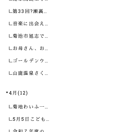
第33回?瀬裏…
音楽に出会え…
菊池市旭志で…
お母さん、お…
ゴールデンウ…
山鹿温泉さく…
4月(12)
菊地わいふ一…
5月5日こども…
令和７年度の…