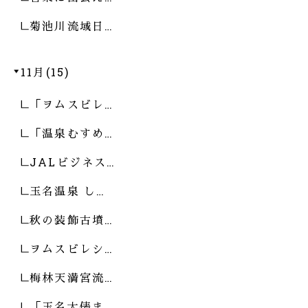
菊池川流域日…
11月(15)
「ヲムスビレ…
「温泉むすめ…
JALビジネス…
玉名温泉 し…
秋の装飾古墳…
ヲムスビレシ…
梅林天満宮流…
「玉名大俵ま…