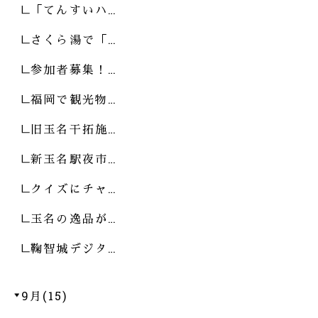
「てんすいハ…
さくら湯で「…
参加者募集！…
福岡で観光物…
旧玉名干拓施…
新玉名駅夜市…
クイズにチャ…
玉名の逸品が…
鞠智城デジタ…
9月(15)