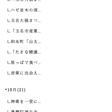
ハゼ並木の清…
玉名大俵まつ…
「玉名市産業…
和水町「山太…
「たまな健康…
原っぱで食べ…
音楽に出会え…
10月(21)
神楽を一堂に…
蓮華院誕生寺…