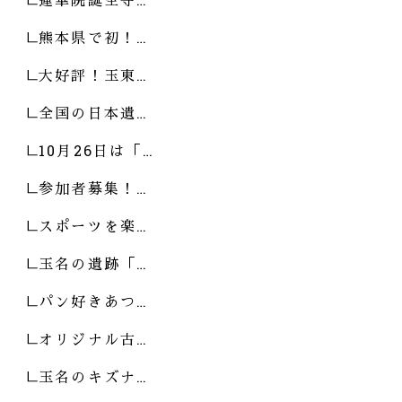
熊本県で初！…
大好評！玉東…
全国の日本遺…
10月26日は「…
参加者募集！…
スポーツを楽…
玉名の遺跡「…
パン好きあつ…
オリジナル古…
玉名のキズナ…