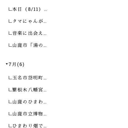
本日（8/11）…
タマにゃんが…
音楽に出会え…
山鹿市「湯の…
7月(6)
玉名市岱明町…
繁根木八幡宮…
山鹿のひまわ…
山鹿市立博物…
ひまわり畑で…