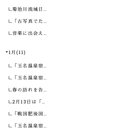
菊池川流域日…
「古写真でた…
音楽に出会え…
1月(11)
「玉名温泉宿…
「玉名温泉宿…
春の訪れを告…
2月13日は「…
「戦国肥後国…
「玉名温泉宿…