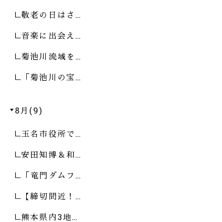
敬老の日はさ…
音楽に出会え…
菊池川流域を…
「菊池川の宝…
8月(9)
玉名市役所で…
安田知博＆和…
「竜門ダムフ…
【締切間近！…
熊本県内3地…