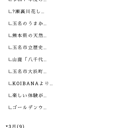
?瀬裏川花し…
玉名のうまか…
熊本県の天然…
玉名市立歴史…
山鹿「八千代…
玉名市大浜町…
KOIBANAより…
楽しい体験が…
ゴールデンウ…
3月(9)