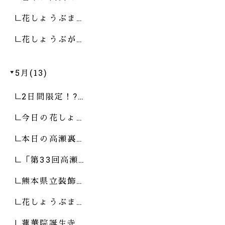
花しょうぶま…
花しょうぶが…
5月(13)
2日間限定！?…
今日の花しょ…
本日の高瀬裏…
「第33回高瀬…
熊本県立装飾…
花しょうぶま…
蓮華院誕生寺…