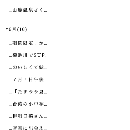
山鹿温泉さく…
6月(10)
期間限定！か…
菊池川でSUP…
おいしくて魅…
７月７日午後…
「たまララ夏…
台湾の小中学…
柳明日菜さん…
音楽に出会え…