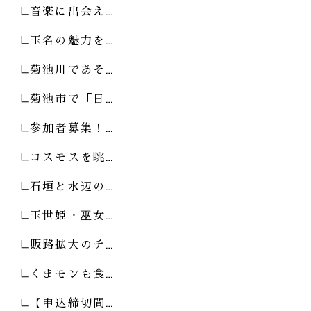
音楽に出会え…
玉名の魅力を…
菊池川であそ…
菊池市で「日…
参加者募集！…
コスモスを眺…
石垣と水辺の…
玉世姫・巫女…
販路拡大のチ…
くまモンも食…
【申込締切間…