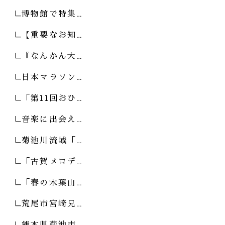
博物館で特集…
【重要なお知…
『なんかん大…
日本マラソン…
「第11回おひ…
音楽に出会え…
菊池川流域「…
「古賀メロデ…
「春の木葉山…
荒尾市宮崎兄…
熊本県菊池市…