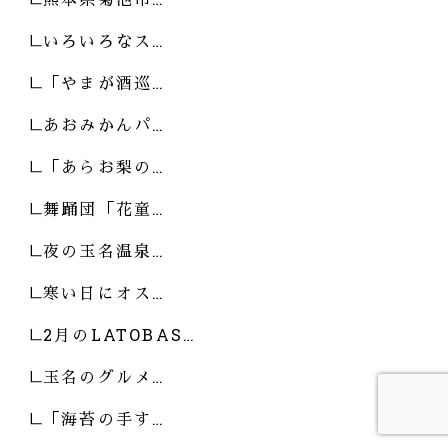
いろいろなス…
「やまが酒巡…
あおみかんパ…
「あらお梨の…
舞踊団「花童…
夜の玉名温泉…
寒い日にオス…
2月のLATOBAS…
玉名のグルメ…
「海苔の手す…