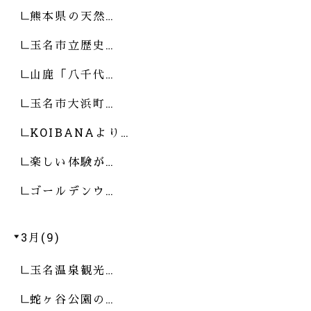
熊本県の天然…
玉名市立歴史…
山鹿「八千代…
玉名市大浜町…
KOIBANAより…
楽しい体験が…
ゴールデンウ…
3月(9)
玉名温泉観光…
蛇ヶ谷公園の…