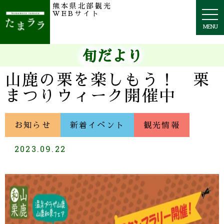
熊本県北部観光
togg
WEBサイト
navi
MENU
旬だより
山鹿の栗を楽しもう！ 栗
まつりウィーク開催中
お知らせ
新着イベント
観光情報
2023.09.22