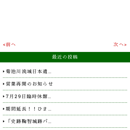
<前へ
次へ>
最近の投稿
菊池川流域日本遺…
営業再開のお知らせ
7月29日臨時休館…
期間延長！！ひま…
「史跡鞠智城跡パ…