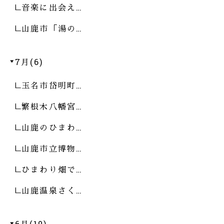
音楽に出会え…
山鹿市「湯の…
7月(6)
玉名市岱明町…
繁根木八幡宮…
山鹿のひまわ…
山鹿市立博物…
ひまわり畑で…
山鹿温泉さく…
6月(10)