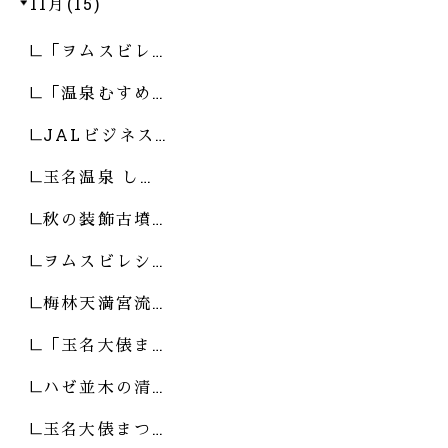
11月(15)
「ヲムスビレ…
「温泉むすめ…
JALビジネス…
玉名温泉 し…
秋の装飾古墳…
ヲムスビレシ…
梅林天満宮流…
「玉名大俵ま…
ハゼ並木の清…
玉名大俵まつ…