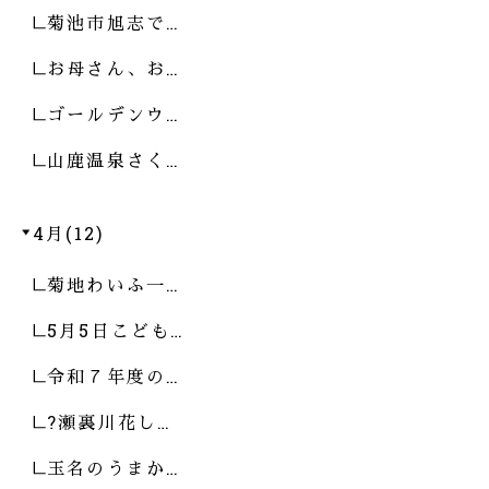
菊池市旭志で…
お母さん、お…
ゴールデンウ…
山鹿温泉さく…
4月(12)
菊地わいふ一…
5月5日こども…
令和７年度の…
?瀬裏川花し…
玉名のうまか…