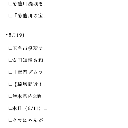
菊池川流域を…
「菊池川の宝…
8月(9)
玉名市役所で…
安田知博＆和…
「竜門ダムフ…
【締切間近！…
熊本県内3地…
本日（8/11）…
タマにゃんが…