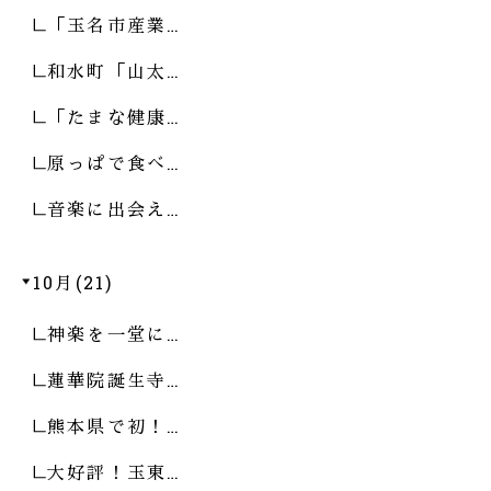
「玉名市産業…
和水町「山太…
「たまな健康…
原っぱで食べ…
音楽に出会え…
10月(21)
神楽を一堂に…
蓮華院誕生寺…
熊本県で初！…
大好評！玉東…