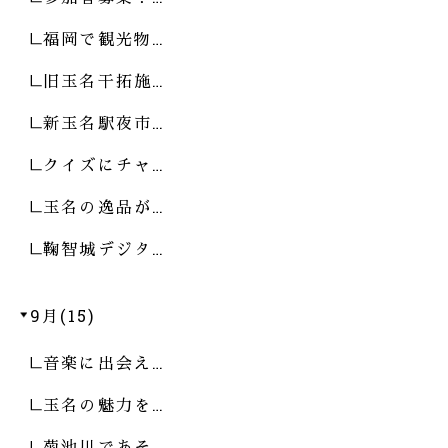
福岡で観光物…
旧玉名干拓施…
新玉名駅夜市…
クイズにチャ…
玉名の逸品が…
鞠智城デジタ…
9月(15)
音楽に出会え…
玉名の魅力を…
菊池川であそ…