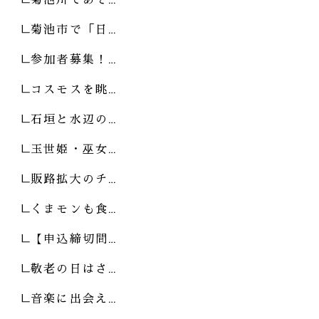
菊池市で「日…
参加者募集！…
コスモスを眺…
石垣と水辺の…
玉世姫・巫女…
販路拡大のチ…
くまモンも食…
【申込締切間…
敬老の日はさ…
音楽に出会え…