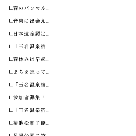
春のパンマル…
音楽に出会え…
日本遺産認定…
「玉名温泉宿…
春休みは早起…
まちを巡って…
「玉名温泉宿…
参加者募集！…
「玉名温泉宿…
菊池松囃子能…
足湯公園に竹…