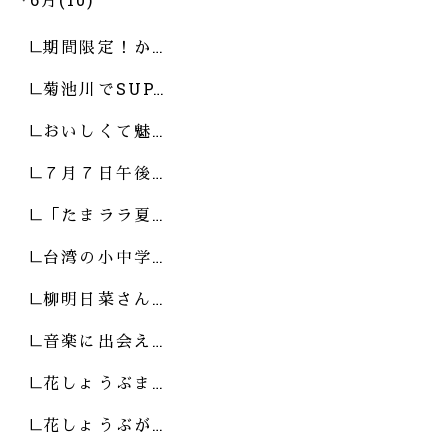
期間限定！か…
菊池川でSUP…
おいしくて魅…
７月７日午後…
「たまララ夏…
台湾の小中学…
柳明日菜さん…
音楽に出会え…
花しょうぶま…
花しょうぶが…