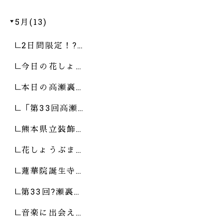
5月(13)
2日間限定！?…
今日の花しょ…
本日の高瀬裏…
「第33回高瀬…
熊本県立装飾…
花しょうぶま…
蓮華院誕生寺…
第33回?瀬裏…
音楽に出会え…