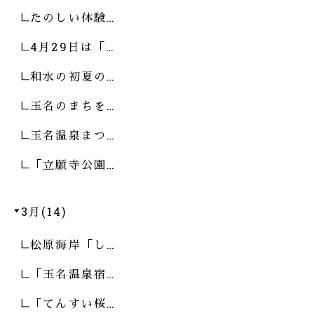
たのしい体験…
4月29日は「…
和水の初夏の…
玉名のまちを…
玉名温泉まつ…
「立願寺公園…
3月(14)
松原海岸「し…
「玉名温泉宿…
「てんすい桜…