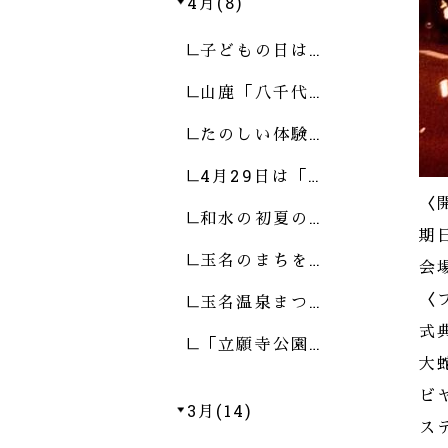
4月(8)
子どもの日は…
山鹿「八千代…
たのしい体験…
4月29日は「…
〈
和水の初夏の…
期
玉名のまちを…
会
玉名温泉まつ…
〈
式
「立願寺公園…
大
ビ
3月(14)
ス