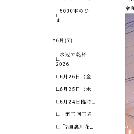
令
5000本のひ
ま…
6月(7)
水辺で乾杯
2026
6月26日（金…
6月25日（木…
6月24日臨時…
「第三回玉名…
「?瀬裏川花…