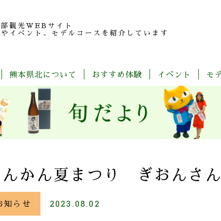
北部観光
WEBサイト
報やイベント、モデルコースを紹介しています
熊本県北について
おすすめ体験
イベント
モ
玉
旬
モ
特
春
夏
秋
冬
名
だ
デ
産
の
よ
ル
品
魅
り
コ
紹
力
ー
介
ス
一
覧
なんかん夏まつり ぎおんさ
お知らせ
2023.08.02