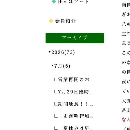
田んぼアート
南
ぎ
会員紹介
八
主
アーカイブ
息
2026(73)
こ
の
7月(6)
の
営業再開のお…
夜
て
7月29日臨時…
大
期間延長！！…
是
「史跡鞠智城…
な
「夏休みは早…
（