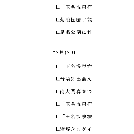
「玉名温泉宿…
菊池松囃子能…
足湯公園に竹…
2月(20)
「玉名温泉宿…
音楽に出会え…
南大門春まつ…
「玉名温泉宿…
「玉名温泉宿…
謎解きロゲイ…