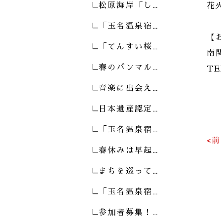
松原海岸「し…
花
「玉名温泉宿…
【
「てんすい桜…
南
春のパンマル…
TE
音楽に出会え…
日本遺産認定…
「玉名温泉宿…
<
春休みは早起…
まちを巡って…
「玉名温泉宿…
参加者募集！…