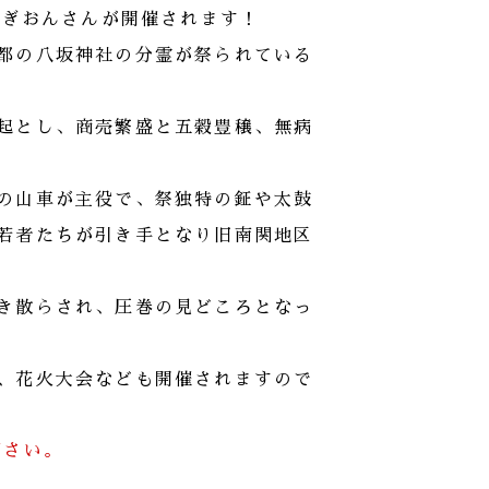
 ぎおんさんが開催されます！
都の八坂神社の分霊が祭られている
起とし、
商売繁盛と五穀豊穣、無病
の山車
が主役で、祭独特の鉦や太鼓
若者たちが引き手
となり旧南関地区
き散らされ
、圧巻の見どころとなっ
、花火大会なども開催されますので
下さい。