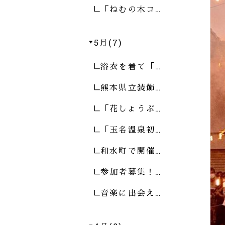
「ねむの木コ…
5月(7)
浴衣を着て「…
熊本県立装飾…
「花しょうぶ…
「玉名温泉初…
和水町で開催…
参加者募集！…
音楽に出会え…