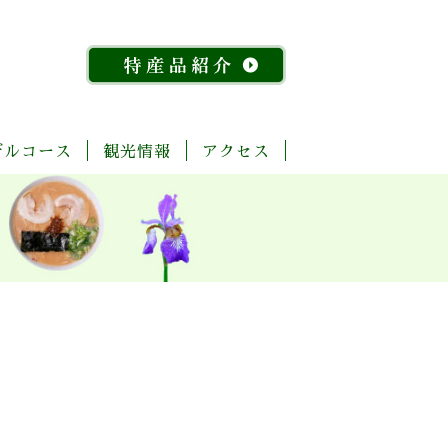
デルコース
観光情報
アクセス
「今
ま
菊
自
歴
温
体
宿
飲
物
特
昔
る
池
然・
史・
泉
験・
泊
食
産
産
『水
ご
川
景
文
レ
施
店
館
品
稲』
と
流
観
化
ジ
設
紹
物
玉
域
ャ
介
語」
名
「足
ー
探
「感
湯」
訪
幸」
め
ん
コ
よ
ぐ
ー
く
り
ス
ば
り
コ