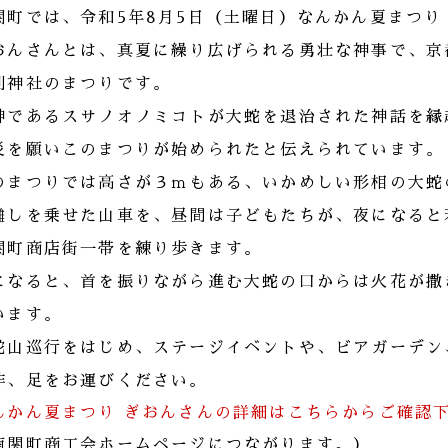
関町では、令和5年8月5日（土曜日）なんかん夏まつり
おんさんとは、
真夏に繰り広げられる勇壮な神事で、京
剣神社のまつりです。
神であるスサノオノミコトが大蛇を退治された神話を縁
災
を願いこのまつりが始められたと伝えられています。
のまつりでは
高さが３ｍ
もある、いかめしい形相の
大蛇
囃しを乗せた山車を、
昼間は子どもたちが、夜になると
関町商店街一帯を練り歩きます。
になると、首を振りながら進む
大蛇の口からは火花が撒
います。
蛇山巡行をはじめ、ステージイベントや、ビアガーデン
非、足をお運びください。
んかん夏まつり ぎおんさんの詳細はこちらからご確認
南関町商工会ホームページにつながります。）