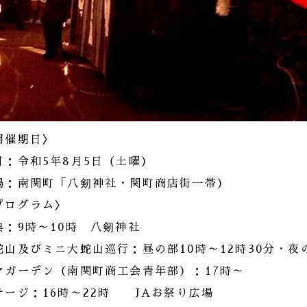
開催期日〉
日：令和5年8月5日（土曜）
場：南関町「八剱神社・関町商店街一帯）
プログラム〉
典：9時～10時 八剱神社
蛇山及びミニ大蛇山巡行：昼の部10時～12時30分・夜の
ヤガーデン（南関町商工会青年部）：17時～
テージ：16時～22時 JAお祭り広場