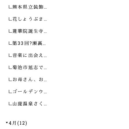
熊本県立装飾…
花しょうぶま…
蓮華院誕生寺…
第33回?瀬裏…
音楽に出会え…
菊池市旭志で…
お母さん、お…
ゴールデンウ…
山鹿温泉さく…
4月(12)