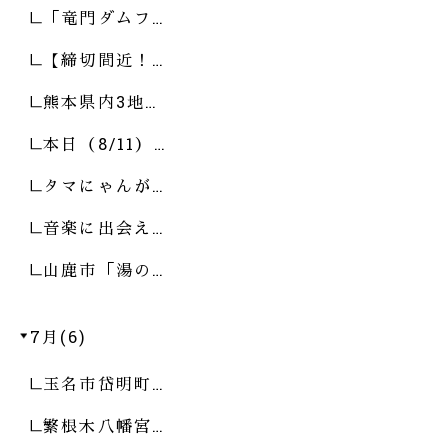
「竜門ダムフ…
【締切間近！…
熊本県内3地…
本日（8/11）…
タマにゃんが…
音楽に出会え…
山鹿市「湯の…
7月(6)
玉名市岱明町…
繁根木八幡宮…