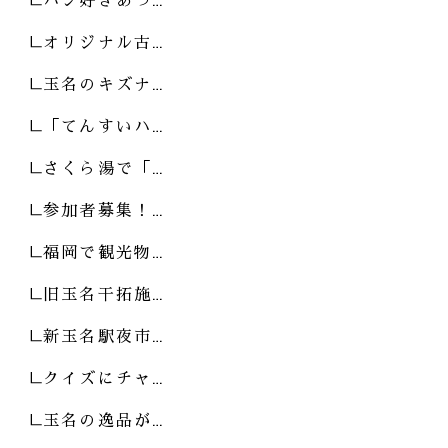
オリジナル古…
玉名のキズナ…
「てんすいハ…
さくら湯で「…
参加者募集！…
福岡で観光物…
旧玉名干拓施…
新玉名駅夜市…
クイズにチャ…
玉名の逸品が…