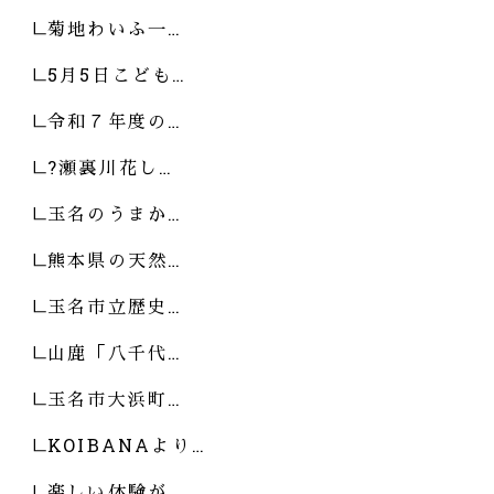
菊地わいふ一…
5月5日こども…
令和７年度の…
?瀬裏川花し…
玉名のうまか…
熊本県の天然…
玉名市立歴史…
山鹿「八千代…
玉名市大浜町…
KOIBANAより…
楽しい体験が…