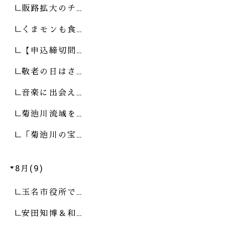
販路拡大のチ…
くまモンも食…
【申込締切間…
敬老の日はさ…
音楽に出会え…
菊池川流域を…
「菊池川の宝…
8月(9)
玉名市役所で…
安田知博＆和…