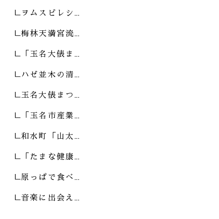
ヲムスビレシ…
梅林天満宮流…
「玉名大俵ま…
ハゼ並木の清…
玉名大俵まつ…
「玉名市産業…
和水町「山太…
「たまな健康…
原っぱで食べ…
音楽に出会え…