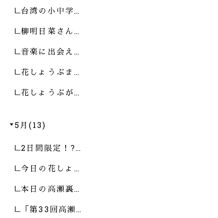
台湾の小中学…
柳明日菜さん…
音楽に出会え…
花しょうぶま…
花しょうぶが…
5月(13)
2日間限定！?…
今日の花しょ…
本日の高瀬裏…
「第33回高瀬…