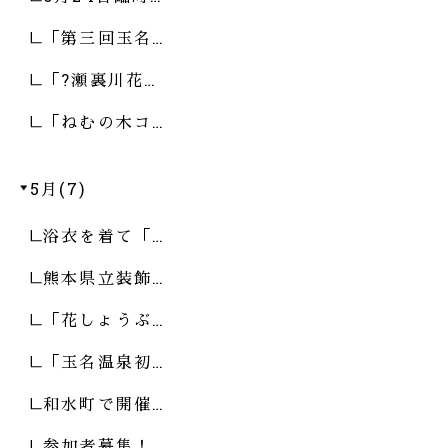
「第三回玉名…
「?瀬裏川花…
「ねむの木コ…
5月(7)
浴衣を着て「…
熊本県立装飾…
「花しょうぶ…
「玉名温泉初…
和水町で開催…
参加者募集！…