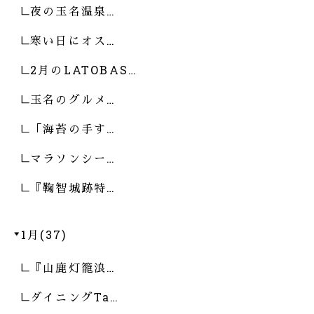
夜の玉名温泉…
寒い日にオス…
2月のLATOBAS…
玉名のグルメ…
「海苔の手す…
マラソンシー…
『鞠智城跡特…
1月(37)
『山鹿灯籠浪…
ダイニングTa…