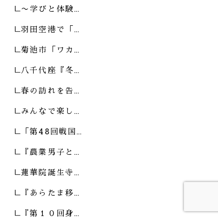
〜学びと体験…
羽田空港で「…
菊池市「ワカ…
八千代座『冬…
春の訪れを告…
みんなで楽し…
「第48回戦国…
『農業男子と…
蓮華院誕生寺…
『あらたま移…
『第１０回身…