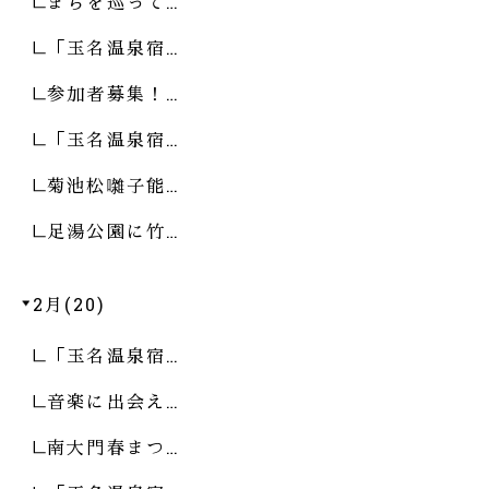
まちを巡って…
「玉名温泉宿…
参加者募集！…
「玉名温泉宿…
菊池松囃子能…
足湯公園に竹…
2月(20)
「玉名温泉宿…
音楽に出会え…
南大門春まつ…