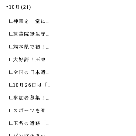
10月(21)
神楽を一堂に…
蓮華院誕生寺…
熊本県で初！…
大好評！玉東…
全国の日本遺…
10月26日は「…
参加者募集！…
スポーツを楽…
玉名の遺跡「…
パン好きあつ…