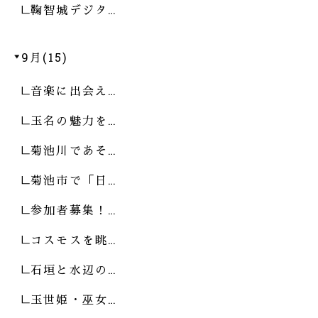
鞠智城デジタ…
9月(15)
音楽に出会え…
玉名の魅力を…
菊池川であそ…
菊池市で「日…
参加者募集！…
コスモスを眺…
石垣と水辺の…
玉世姫・巫女…