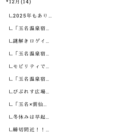
12月(14)
2025年もあり…
「玉名温泉宿…
謎解きロゲイ…
「玉名温泉宿…
モビリティで…
「玉名温泉宿…
びぷれす広場…
「玉名×雲仙…
冬休みは早起…
締切間近！！…