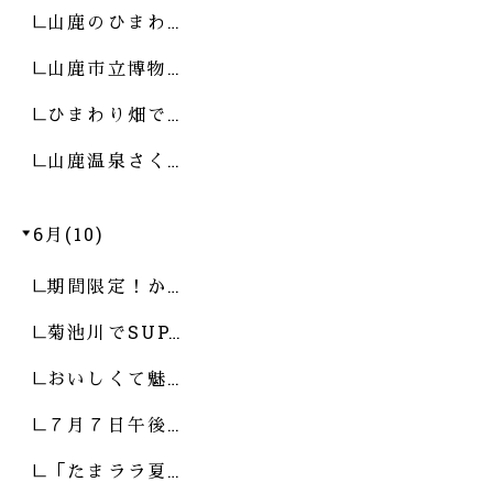
山鹿のひまわ…
山鹿市立博物…
ひまわり畑で…
山鹿温泉さく…
6月(10)
期間限定！か…
菊池川でSUP…
おいしくて魅…
７月７日午後…
「たまララ夏…