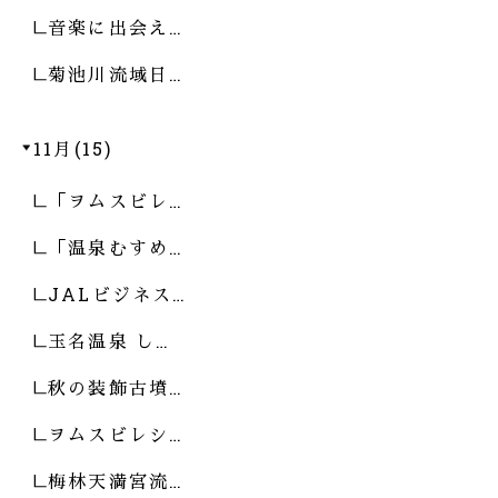
音楽に出会え…
菊池川流域日…
11月(15)
「ヲムスビレ…
「温泉むすめ…
JALビジネス…
玉名温泉 し…
秋の装飾古墳…
ヲムスビレシ…
梅林天満宮流…