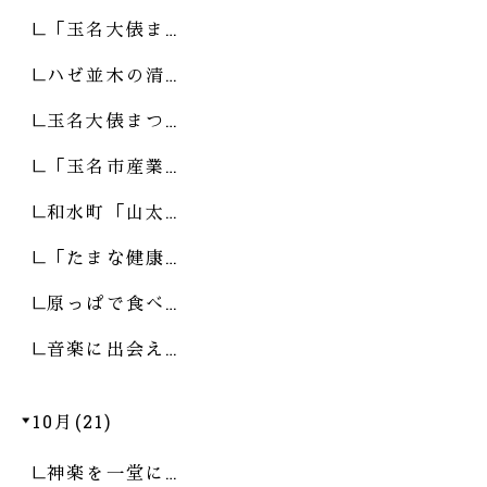
「玉名大俵ま…
ハゼ並木の清…
玉名大俵まつ…
「玉名市産業…
和水町「山太…
「たまな健康…
原っぱで食べ…
音楽に出会え…
10月(21)
神楽を一堂に…