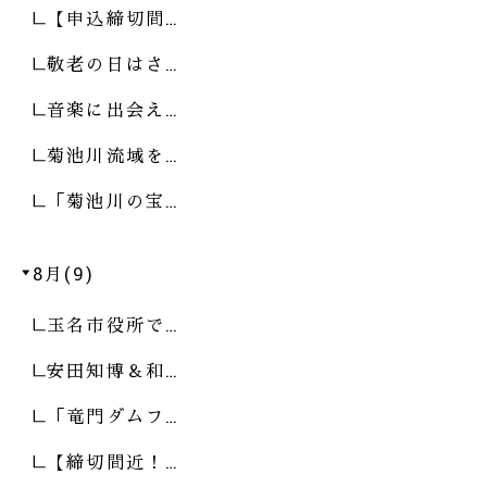
【申込締切間…
敬老の日はさ…
音楽に出会え…
菊池川流域を…
「菊池川の宝…
8月(9)
玉名市役所で…
安田知博＆和…
「竜門ダムフ…
【締切間近！…