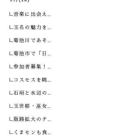
音楽に出会え…
玉名の魅力を…
菊池川であそ…
菊池市で「日…
参加者募集！…
コスモスを眺…
石垣と水辺の…
玉世姫・巫女…
販路拡大のチ…
くまモンも食…