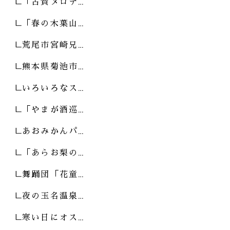
「古賀メロデ…
「春の木葉山…
荒尾市宮崎兄…
熊本県菊池市…
いろいろなス…
「やまが酒巡…
あおみかんパ…
「あらお梨の…
舞踊団「花童…
夜の玉名温泉…
寒い日にオス…