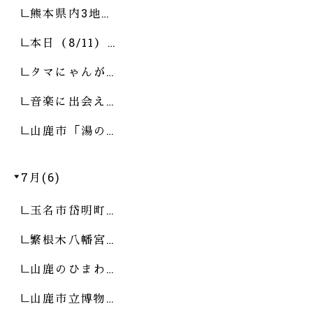
熊本県内3地…
本日（8/11）…
タマにゃんが…
音楽に出会え…
山鹿市「湯の…
7月(6)
玉名市岱明町…
繁根木八幡宮…
山鹿のひまわ…
山鹿市立博物…