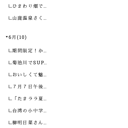
ひまわり畑で…
山鹿温泉さく…
6月(10)
期間限定！か…
菊池川でSUP…
おいしくて魅…
７月７日午後…
「たまララ夏…
台湾の小中学…
柳明日菜さん…