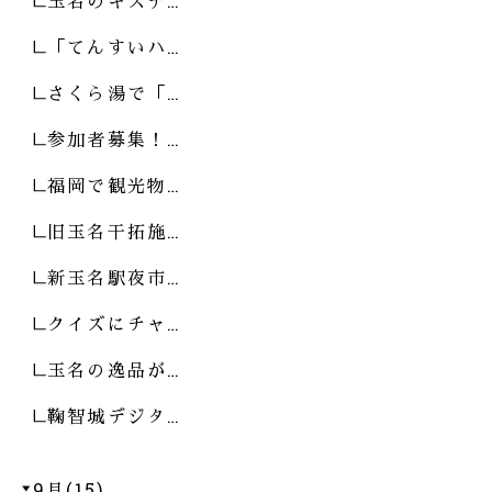
玉名のキズナ…
「てんすいハ…
さくら湯で「…
参加者募集！…
福岡で観光物…
旧玉名干拓施…
新玉名駅夜市…
クイズにチャ…
玉名の逸品が…
鞠智城デジタ…
9月(15)