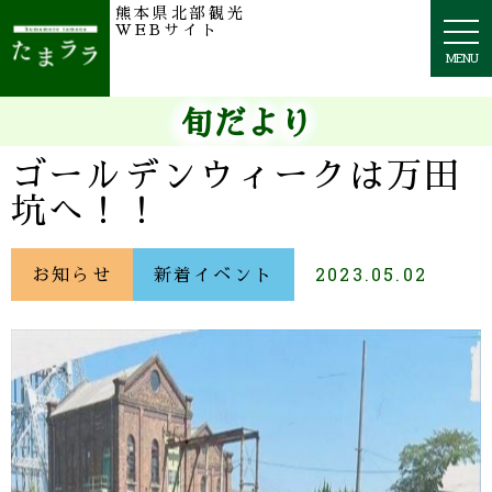
熊本県北部観光
togg
WEBサイト
navi
MENU
旬だより
ゴールデンウィークは万田
坑へ！！
お知らせ
新着イベント
2023.05.02