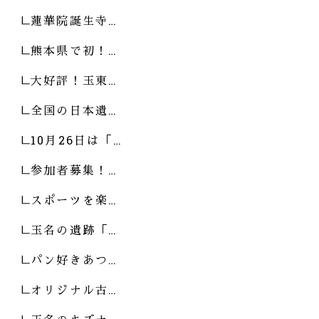
蓮華院誕生寺…
熊本県で初！…
大好評！玉東…
全国の日本遺…
10月26日は「…
参加者募集！…
スポーツを楽…
玉名の遺跡「…
パン好きあつ…
オリジナル古…