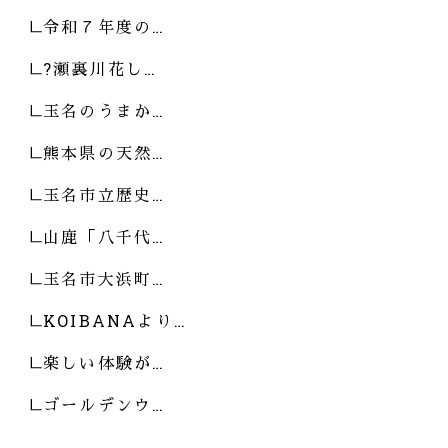
令和７年度の…
?瀬裏川花し…
玉名のうまか…
熊本県の天然…
玉名市立歴史…
山鹿「八千代…
玉名市大浜町…
KOIBANAより…
楽しい体験が…
ゴールデンウ…