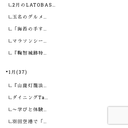
2月のLATOBAS…
玉名のグルメ…
「海苔の手す…
マラソンシー…
『鞠智城跡特…
1月(37)
『山鹿灯籠浪…
ダイニングTa…
〜学びと体験…
羽田空港で「…