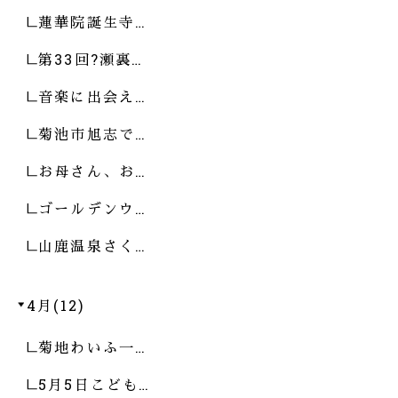
蓮華院誕生寺…
第33回?瀬裏…
音楽に出会え…
菊池市旭志で…
お母さん、お…
ゴールデンウ…
山鹿温泉さく…
4月(12)
菊地わいふ一…
5月5日こども…