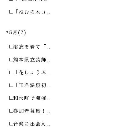
「ねむの木コ…
5月(7)
浴衣を着て「…
熊本県立装飾…
「花しょうぶ…
「玉名温泉初…
和水町で開催…
参加者募集！…
音楽に出会え…