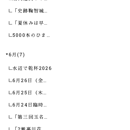
「史跡鞠智城…
「夏休みは早…
5000本のひま…
6月(7)
水辺で乾杯2026
6月26日（金…
6月25日（木…
6月24日臨時…
「第三回玉名…
「?瀬裏川花…