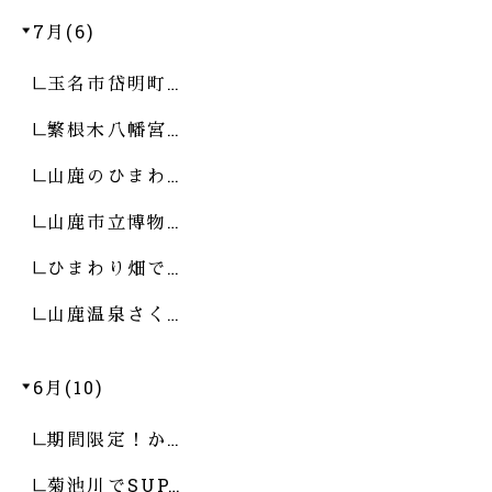
7月(6)
玉名市岱明町…
繁根木八幡宮…
山鹿のひまわ…
山鹿市立博物…
ひまわり畑で…
山鹿温泉さく…
6月(10)
期間限定！か…
菊池川でSUP…