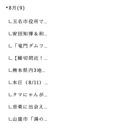
8月(9)
玉名市役所で…
安田知博＆和…
「竜門ダムフ…
【締切間近！…
熊本県内3地…
本日（8/11）…
タマにゃんが…
音楽に出会え…
山鹿市「湯の…