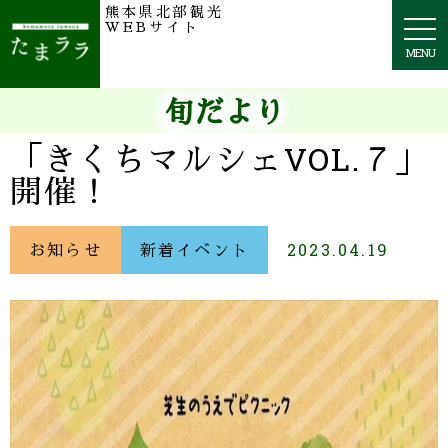
熊本県北部観光
togg
WEBサイト
navi
MENU
旬だより
「きくちマルシェVOL.７」
開催！
お知らせ
新着イベント
2023.04.19