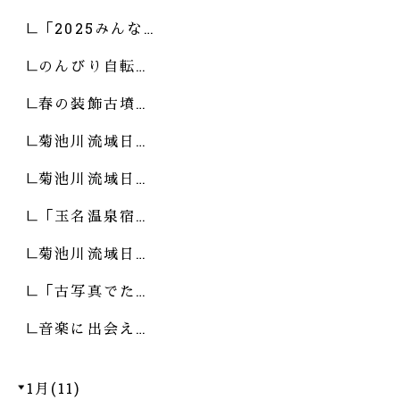
「2025みんな…
のんびり自転…
春の装飾古墳…
菊池川流域日…
菊池川流域日…
「玉名温泉宿…
菊池川流域日…
「古写真でた…
音楽に出会え…
1月(11)