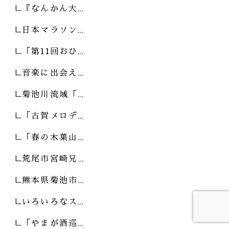
『なんかん大…
日本マラソン…
「第11回おひ…
音楽に出会え…
菊池川流域「…
「古賀メロデ…
「春の木葉山…
荒尾市宮崎兄…
熊本県菊池市…
いろいろなス…
「やまが酒巡…