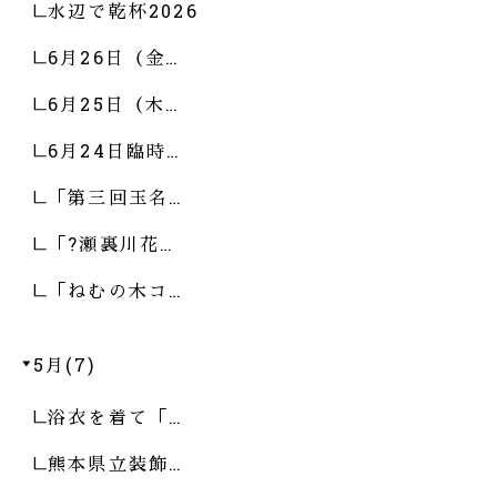
水辺で乾杯2026
6月26日（金…
6月25日（木…
6月24日臨時…
「第三回玉名…
「?瀬裏川花…
「ねむの木コ…
5月(7)
浴衣を着て「…
熊本県立装飾…