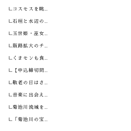
コスモスを眺…
石垣と水辺の…
玉世姫・巫女…
販路拡大のチ…
くまモンも食…
【申込締切間…
敬老の日はさ…
音楽に出会え…
菊池川流域を…
「菊池川の宝…