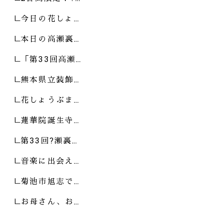
今日の花しょ…
本日の高瀬裏…
「第33回高瀬…
熊本県立装飾…
花しょうぶま…
蓮華院誕生寺…
第33回?瀬裏…
音楽に出会え…
菊池市旭志で…
お母さん、お…