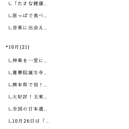
「たまな健康…
原っぱで食べ…
音楽に出会え…
10月(21)
神楽を一堂に…
蓮華院誕生寺…
熊本県で初！…
大好評！玉東…
全国の日本遺…
10月26日は「…