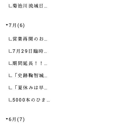
菊池川流域日…
7月(6)
営業再開のお…
7月29日臨時…
期間延長！！…
「史跡鞠智城…
「夏休みは早…
5000本のひま…
6月(7)