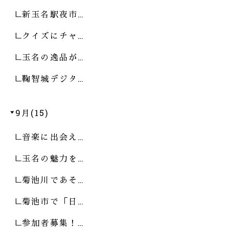
新玉名駅夜市…
クイズにチャ…
玉名の逸品が…
鞠智城デジタ…
9月(15)
音楽に出会え…
玉名の魅力を…
菊池川であそ…
菊池市で「日…
参加者募集！…