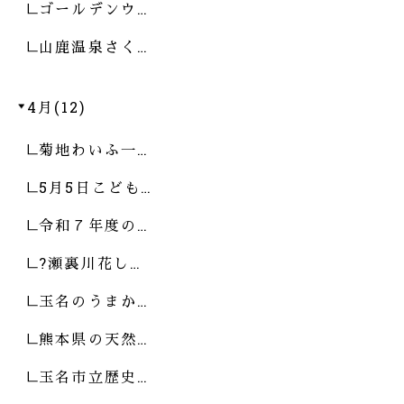
ゴールデンウ…
山鹿温泉さく…
4月(12)
菊地わいふ一…
5月5日こども…
令和７年度の…
?瀬裏川花し…
玉名のうまか…
熊本県の天然…
玉名市立歴史…