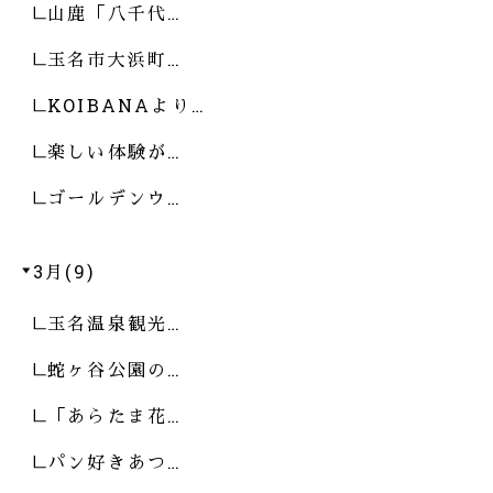
山鹿「八千代…
玉名市大浜町…
KOIBANAより…
楽しい体験が…
ゴールデンウ…
3月(9)
玉名温泉観光…
蛇ヶ谷公園の…
「あらたま花…
パン好きあつ…