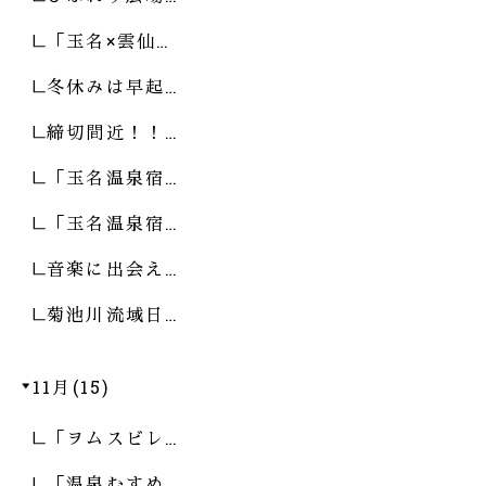
「玉名×雲仙…
冬休みは早起…
締切間近！！…
「玉名温泉宿…
「玉名温泉宿…
音楽に出会え…
菊池川流域日…
11月(15)
「ヲムスビレ…
「温泉むすめ…