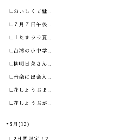
おいしくて魅…
７月７日午後…
「たまララ夏…
台湾の小中学…
柳明日菜さん…
音楽に出会え…
花しょうぶま…
花しょうぶが…
5月(13)
2日間限定！?…