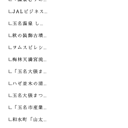
JALビジネス…
玉名温泉 し…
秋の装飾古墳…
ヲムスビレシ…
梅林天満宮流…
「玉名大俵ま…
ハゼ並木の清…
玉名大俵まつ…
「玉名市産業…
和水町「山太…