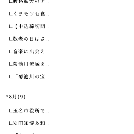
販路拡大のチ…
くまモンも食…
【申込締切間…
敬老の日はさ…
音楽に出会え…
菊池川流域を…
「菊池川の宝…
8月(9)
玉名市役所で…
安田知博＆和…