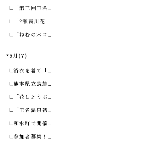
「第三回玉名…
「?瀬裏川花…
「ねむの木コ…
5月(7)
浴衣を着て「…
熊本県立装飾…
「花しょうぶ…
「玉名温泉初…
和水町で開催…
参加者募集！…