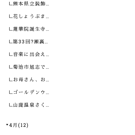
熊本県立装飾…
花しょうぶま…
蓮華院誕生寺…
第33回?瀬裏…
音楽に出会え…
菊池市旭志で…
お母さん、お…
ゴールデンウ…
山鹿温泉さく…
4月(12)