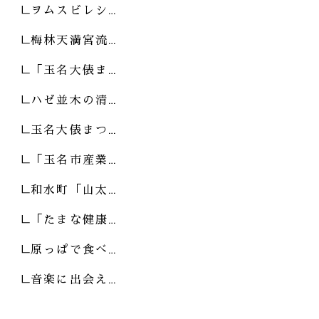
ヲムスビレシ…
梅林天満宮流…
「玉名大俵ま…
ハゼ並木の清…
玉名大俵まつ…
「玉名市産業…
和水町「山太…
「たまな健康…
原っぱで食べ…
音楽に出会え…