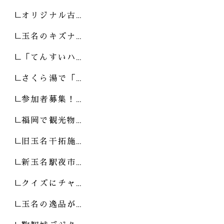
オリジナル古…
玉名のキズナ…
「てんすいハ…
さくら湯で「…
参加者募集！…
福岡で観光物…
旧玉名干拓施…
新玉名駅夜市…
クイズにチャ…
玉名の逸品が…