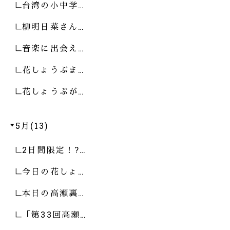
台湾の小中学…
柳明日菜さん…
音楽に出会え…
花しょうぶま…
花しょうぶが…
5月(13)
2日間限定！?…
今日の花しょ…
本日の高瀬裏…
「第33回高瀬…