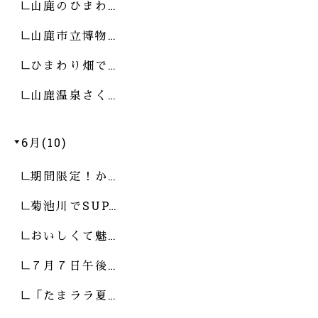
山鹿のひまわ…
山鹿市立博物…
ひまわり畑で…
山鹿温泉さく…
6月(10)
期間限定！か…
菊池川でSUP…
おいしくて魅…
７月７日午後…
「たまララ夏…