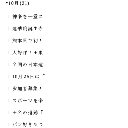
10月(21)
神楽を一堂に…
蓮華院誕生寺…
熊本県で初！…
大好評！玉東…
全国の日本遺…
10月26日は「…
参加者募集！…
スポーツを楽…
玉名の遺跡「…
パン好きあつ…