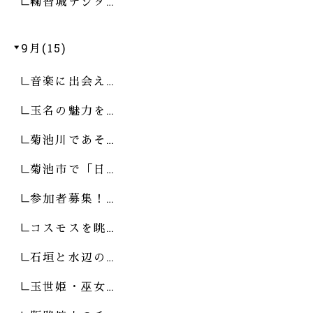
鞠智城デジタ…
9月(15)
音楽に出会え…
玉名の魅力を…
菊池川であそ…
菊池市で「日…
参加者募集！…
コスモスを眺…
石垣と水辺の…
玉世姫・巫女…