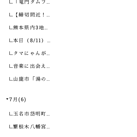
「竜門ダムフ…
【締切間近！…
熊本県内3地…
本日（8/11）…
タマにゃんが…
音楽に出会え…
山鹿市「湯の…
7月(6)
玉名市岱明町…
繁根木八幡宮…