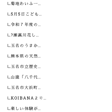
菊地わいふ一…
5月5日こども…
令和７年度の…
?瀬裏川花し…
玉名のうまか…
熊本県の天然…
玉名市立歴史…
山鹿「八千代…
玉名市大浜町…
KOIBANAより…
楽しい体験が…