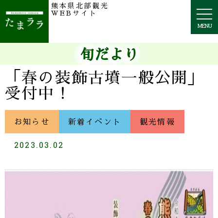
熊本県北部観光
togg
WEBサイト
navi
MENU
旬だより
「春の装飾古墳一般公開」
受付中！
お知らせ
新着イベント
観光情報
2023.03.02