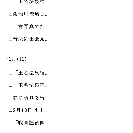
「玉名温泉宿…
菊池川流域日…
「古写真でた…
音楽に出会え…
1月(11)
「玉名温泉宿…
「玉名温泉宿…
春の訪れを告…
2月13日は「…
「戦国肥後国…