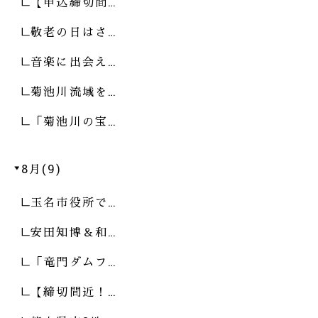
【申込締切間…
敬老の日はさ…
音楽に出会え…
菊池川流域を…
「菊池川の宝…
8月(9)
玉名市役所で…
安田知博＆和…
「竜門ダムフ…
【締切間近！…