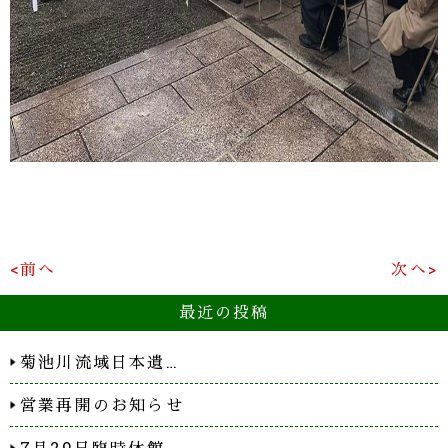
<前へ
次へ>
最近の投稿
菊池川流域日本遺…
営業再開のお知らせ
7月29日臨時休館…