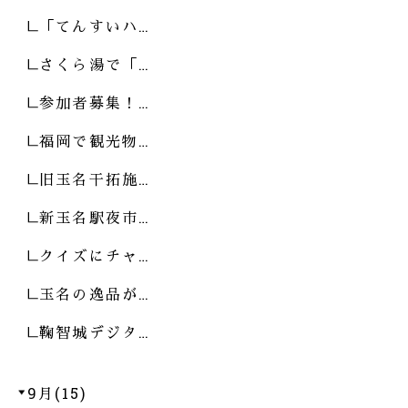
「てんすいハ…
さくら湯で「…
参加者募集！…
福岡で観光物…
旧玉名干拓施…
新玉名駅夜市…
クイズにチャ…
玉名の逸品が…
鞠智城デジタ…
9月(15)