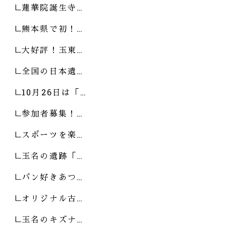
蓮華院誕生寺…
熊本県で初！…
大好評！玉東…
全国の日本遺…
10月26日は「…
参加者募集！…
スポーツを楽…
玉名の遺跡「…
パン好きあつ…
オリジナル古…
玉名のキズナ…