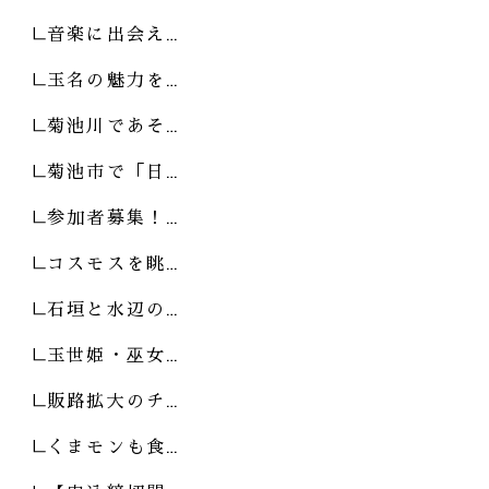
音楽に出会え…
玉名の魅力を…
菊池川であそ…
菊池市で「日…
参加者募集！…
コスモスを眺…
石垣と水辺の…
玉世姫・巫女…
販路拡大のチ…
くまモンも食…