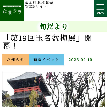
熊本県北部観光
togg
WEBサイト
navi
MENU
旬だより
「第19回玉名盆梅展」開
幕！
お知らせ
新着イベント
2023.02.10