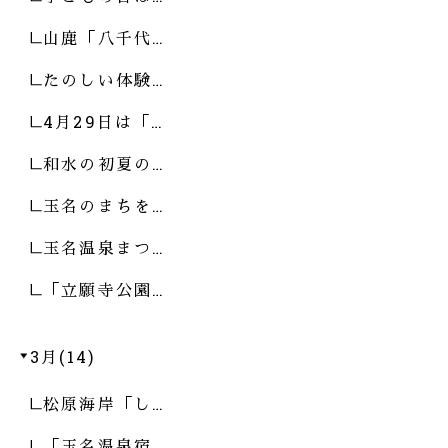
山鹿「八千代…
たのしい体験…
4月29日は「…
和水の初夏の…
玉名のまちを…
玉名温泉まつ…
「立願寺公園…
3月(14)
松原海岸「し…
「玉名温泉宿…