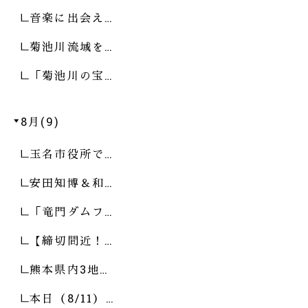
音楽に出会え…
菊池川流域を…
「菊池川の宝…
8月(9)
玉名市役所で…
安田知博＆和…
「竜門ダムフ…
【締切間近！…
熊本県内3地…
本日（8/11）…