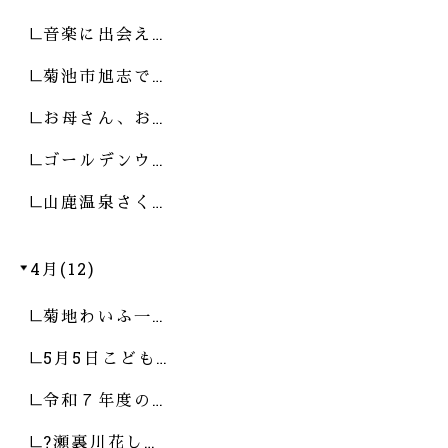
音楽に出会え…
菊池市旭志で…
お母さん、お…
ゴールデンウ…
山鹿温泉さく…
4月(12)
菊地わいふ一…
5月5日こども…
令和７年度の…
?瀬裏川花し…