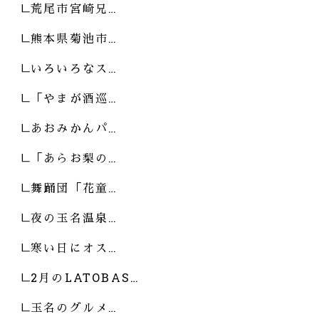
荒尾市宮崎兄…
熊本県菊池市…
いろいろなス…
「やまが酒巡…
あおみかんパ…
「あらお梨の…
舞踊団「花童…
夜の玉名温泉…
寒い日にオス…
2月のLATOBAS…
玉名のグルメ…