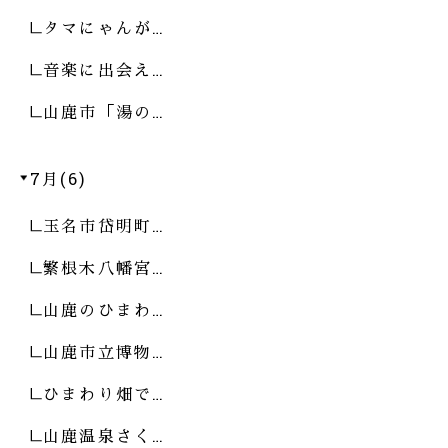
タマにゃんが…
音楽に出会え…
山鹿市「湯の…
7月(6)
玉名市岱明町…
繁根木八幡宮…
山鹿のひまわ…
山鹿市立博物…
ひまわり畑で…
山鹿温泉さく…