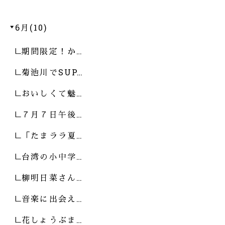
6月(10)
期間限定！か…
菊池川でSUP…
おいしくて魅…
７月７日午後…
「たまララ夏…
台湾の小中学…
柳明日菜さん…
音楽に出会え…
花しょうぶま…