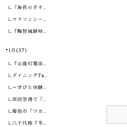
「海苔の手す…
マラソンシー…
『鞠智城跡特…
1月(37)
『山鹿灯籠浪…
ダイニングTa…
〜学びと体験…
羽田空港で「…
菊池市「ワカ…
八千代座『冬…