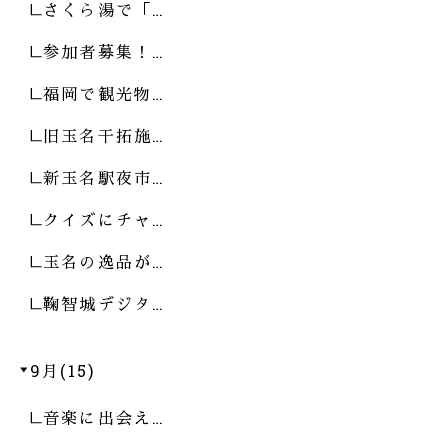
さくら湯で「…
参加者募集！…
福岡で観光物…
旧玉名干拓施…
新玉名駅夜市…
クイズにチャ…
玉名の逸品が…
鞠智城デジタ…
9月(15)
音楽に出会え…