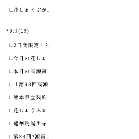
花しょうぶが…
5月(13)
2日間限定！?…
今日の花しょ…
本日の高瀬裏…
「第33回高瀬…
熊本県立装飾…
花しょうぶま…
蓮華院誕生寺…
第33回?瀬裏…