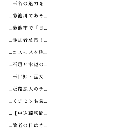
玉名の魅力を…
菊池川であそ…
菊池市で「日…
参加者募集！…
コスモスを眺…
石垣と水辺の…
玉世姫・巫女…
販路拡大のチ…
くまモンも食…
【申込締切間…
敬老の日はさ…