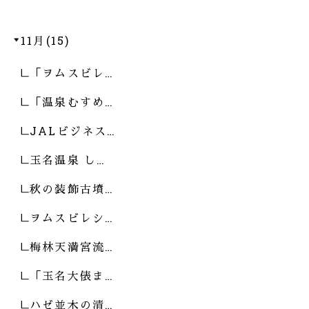
11月(15)
「ヲムスビレ…
「温泉むすめ…
JALビジネス…
玉名温泉 し…
秋の装飾古墳…
ヲムスビレシ…
梅林天満宮流…
「玉名大俵ま…
ハゼ並木の清…