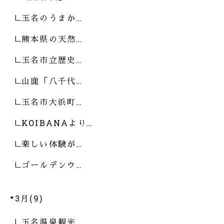
玉名のうまか…
熊本県の天然…
玉名市立歴史…
山鹿「八千代…
玉名市大浜町…
KOIBANAより…
楽しい体験が…
ゴールデンウ…
3月(9)
玉名温泉観光…