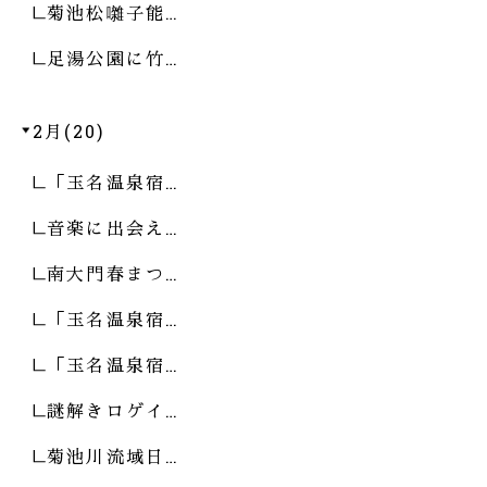
菊池松囃子能…
足湯公園に竹…
2月(20)
「玉名温泉宿…
音楽に出会え…
南大門春まつ…
「玉名温泉宿…
「玉名温泉宿…
謎解きロゲイ…
菊池川流域日…