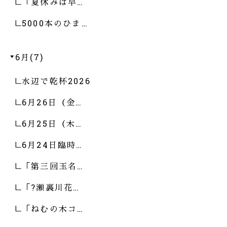
「夏休みは早…
5000本のひま…
6月(7)
水辺で乾杯2026
6月26日（金…
6月25日（木…
6月24日臨時…
「第三回玉名…
「?瀬裏川花…
「ねむの木コ…