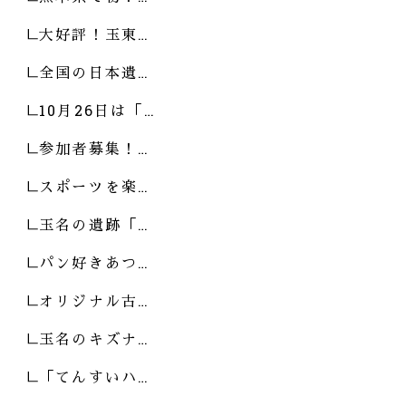
大好評！玉東…
全国の日本遺…
10月26日は「…
参加者募集！…
スポーツを楽…
玉名の遺跡「…
パン好きあつ…
オリジナル古…
玉名のキズナ…
「てんすいハ…