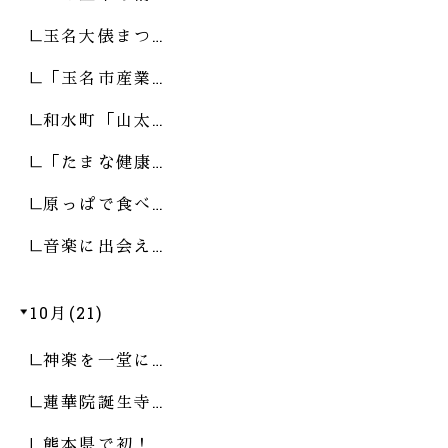
玉名大俵まつ…
「玉名市産業…
和水町「山太…
「たまな健康…
原っぱで食べ…
音楽に出会え…
10月(21)
神楽を一堂に…
蓮華院誕生寺…
熊本県で初！…