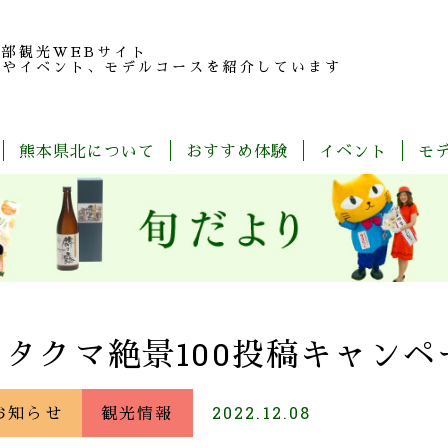
北部観光
WEBサイト
報やイベント、モデルコースを紹介しています
熊本県北について
おすすめ体験
イベント
モ
玉
旬
モ
特
春
夏
秋
冬
名
だ
デ
産
の
よ
ル
品
魅
り
コ
紹
力
ー
介
ス
一
覧
キタクマ絶景100投稿キャン
お知らせ
観光情報
2022.12.08