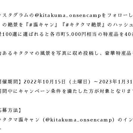
ンスタグラムの@kitakuma_onsencampをフォ
】の絶景を『#温キャン』『#キタクマ絶景』のハッシ
景100選に選ばれると各市町5,000円相当の特産品を40
力あるキタクマの風景を写真に収め投稿し、豪華特産品
開催期間】2022年10月15日（土曜日）～2023年1月3
期間中にキャンペーン条件を満たした方が対象となりま
応募方法】
キタクマ温キャン（@kitakuma_onsencamp）
ー