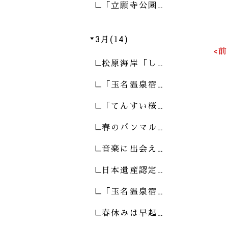
「立願寺公園…
3月(14)
<
松原海岸「し…
「玉名温泉宿…
「てんすい桜…
春のパンマル…
音楽に出会え…
日本遺産認定…
「玉名温泉宿…
春休みは早起…