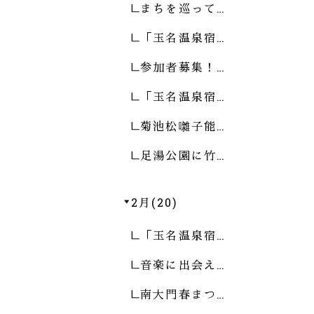
まちを巡って…
「玉名温泉宿…
参加者募集！…
「玉名温泉宿…
菊池松囃子能…
足湯公園に竹…
2月(20)
「玉名温泉宿…
音楽に出会え…
南大門春まつ…