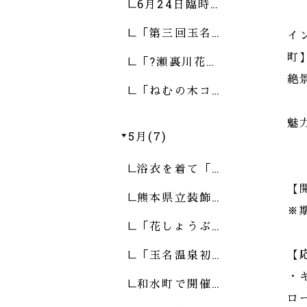
6月24日臨時…
「第三回玉名…
イ
町
「?瀬裏川花…
絶
「ねむの木コ…
魅
5月(7)
浴衣を着て「…
【
熊本県立装飾…
※
「花しょうぶ…
「玉名温泉初…
【
・
和水町で開催…
ロ