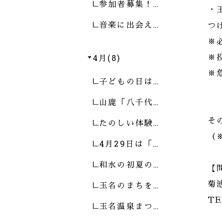
参加者募集！…
・
音楽に出会え…
つ
※
4月(8)
※
※
子どもの日は…
山鹿「八千代…
そ
たのしい体験…
（
4月29日は「…
和水の初夏の…
【
玉名のまちを…
菊
TE
玉名温泉まつ…