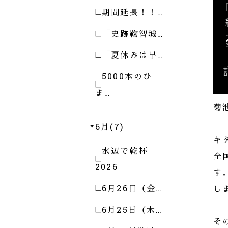
期間延長！！…
「史跡鞠智城…
「夏休みは早…
5000本のひ
ま…
菊
6月(7)
キ
水辺で乾杯
全
2026
す
6月26日（金…
し
6月25日（木…
そ