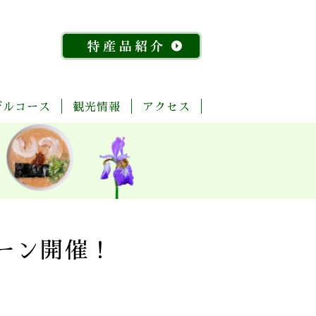
デルコース
観光情報
アクセス
「今
ま
菊
自
歴
温
体
宿
飲
物
特
昔
る
池
然・
史・
泉
験・
泊
食
産
産
『水
ご
川
景
文
レ
施
店
館
品
稲』
と
流
観
化
ジ
設
紹
物
玉
域
ャ
介
語」
名
「足
ー
探
「感
湯」
訪
幸」
め
ペーン開催！
コ
よ
ぐ
ー
く
り
ス
ば
り
コ