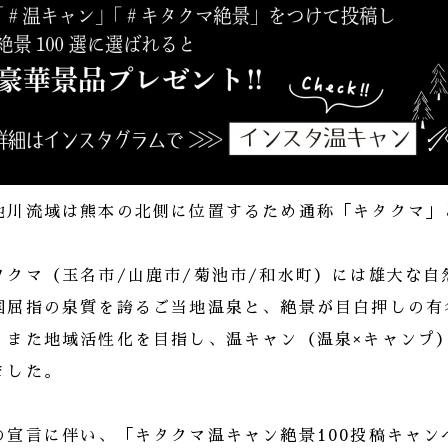
池川流域は熊本の北側に位置するため通称「キタクマ」
タクマ（玉名市/山鹿市/菊池市/和水町）には雄大な
国屈指の泉質を誇るご当地温泉と、絶景が目白押しの有
。また地域活性化を目指し、温キャン（温泉×キャンプ）
ました。
の宣言に伴い、「キタクマ温キャン絶景100投稿キャ