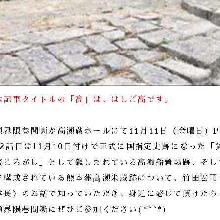
本記事タイトルの「高」は、はしご高です。
瀬界隈巷間噺が高瀬蔵ホールにて11月11日（金曜日）
22話目は11月10日付けで正式に国指定史跡になった
俵ころがし」として親しまれている高瀬船着場跡、そし
で構成されている熊本藩髙瀬米蔵跡について、竹田宏司
館長）のお話で知っていただき、身近に感じて頂けたら
瀬界隈巷間噺にぜひご参加ください(*^^*)