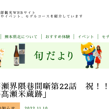
北部観光
WEBサイト
報やイベント、モデルコースを紹介しています
熊本県北について
おすすめ体験
イベント
モ
玉
旬
モ
特
春
夏
秋
冬
名
だ
デ
産
の
よ
ル
品
魅
り
コ
紹
力
ー
介
ス
一
覧
高瀬界隈巷間噺第22話 祝！
藩髙瀬米蔵跡」
お知らせ
2022.11.10