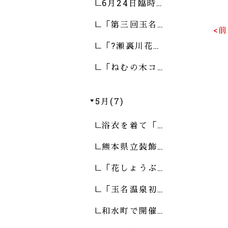
6月24日臨時…
「第三回玉名…
<
「?瀬裏川花…
「ねむの木コ…
5月(7)
浴衣を着て「…
熊本県立装飾…
「花しょうぶ…
「玉名温泉初…
和水町で開催…