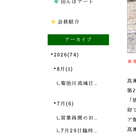
田んぼアート
会員紹介
アーカイブ
2026(74)
※
8月(1)
髙
菊池川流域日…
第
「
7月(6)
財
営業再開のお…
ア
7月29日臨時…
髙