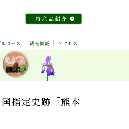
デルコース
観光情報
アクセス
「今
ま
菊
自
歴
温
体
宿
飲
物
特
昔
る
池
然・
史・
泉
験・
泊
食
産
産
『水
ご
川
景
文
レ
施
店
館
品
稲』
と
流
観
化
ジ
設
紹
物
玉
域
ャ
介
語」
名
「足
ー
探
「感
湯」
訪
幸」
め
！国指定史跡「熊本
コ
よ
ぐ
ー
く
り
ス
ば
り
コ