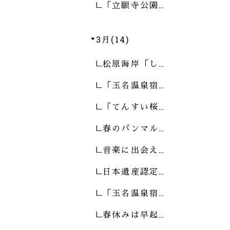
「立願寺公園…
3月(14)
松原海岸「し…
「玉名温泉宿…
「てんすい桜…
春のパンマル…
音楽に出会え…
日本遺産認定…
「玉名温泉宿…
春休みは早起…