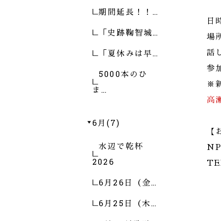
期間延長！！…
日時
「史跡鞠智城…
場
「夏休みは早…
話
参
5000本のひ
※
ま…
高
6月(7)
【
水辺で乾杯
N
2026
TE
6月26日（金…
6月25日（木…