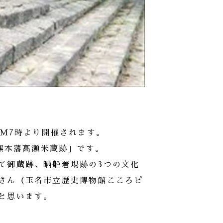
PM7時より開催されます。
「熊本藩髙瀬米蔵跡」です。
て御蔵跡、晒船着場跡の3つの文化
さん（玉名市立歴史博物館こころピ
と思います。