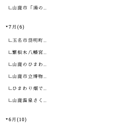
山鹿市「湯の…
7月(6)
玉名市岱明町…
繁根木八幡宮…
山鹿のひまわ…
山鹿市立博物…
ひまわり畑で…
山鹿温泉さく…
6月(10)