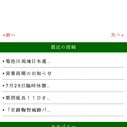
<前へ
次へ>
最近の投稿
菊池川流域日本遺…
営業再開のお知らせ
7月29日臨時休館…
期間延長！！ひま…
「史跡鞠智城跡パ…