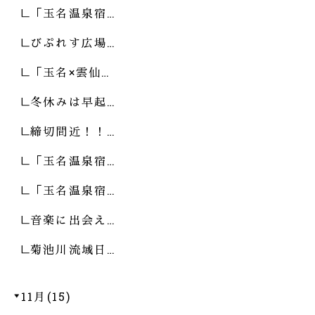
「玉名温泉宿…
びぷれす広場…
「玉名×雲仙…
冬休みは早起…
締切間近！！…
「玉名温泉宿…
「玉名温泉宿…
音楽に出会え…
菊池川流域日…
11月(15)