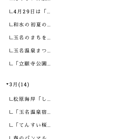
4月29日は「…
和水の初夏の…
玉名のまちを…
玉名温泉まつ…
「立願寺公園…
3月(14)
松原海岸「し…
「玉名温泉宿…
「てんすい桜…
春のパンマル…