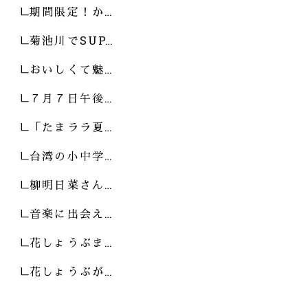
期間限定！か…
菊池川でSUP…
おいしくて魅…
７月７日午後…
「たまララ夏…
台湾の小中学…
柳明日菜さん…
音楽に出会え…
花しょうぶま…
花しょうぶが…