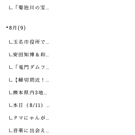
「菊池川の宝…
8月(9)
玉名市役所で…
安田知博＆和…
「竜門ダムフ…
【締切間近！…
熊本県内3地…
本日（8/11）…
タマにゃんが…
音楽に出会え…