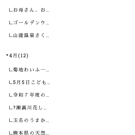
お母さん、お…
ゴールデンウ…
山鹿温泉さく…
4月(12)
菊地わいふ一…
5月5日こども…
令和７年度の…
?瀬裏川花し…
玉名のうまか…
熊本県の天然…