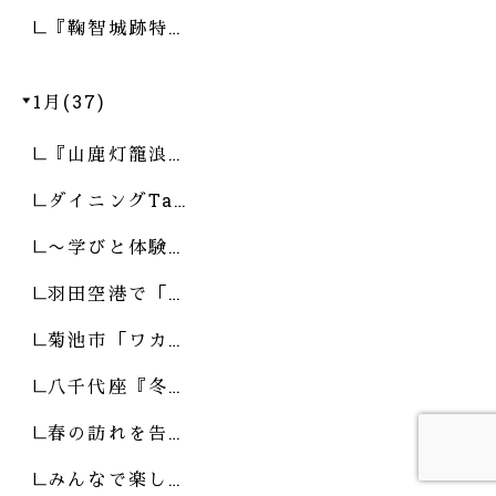
『鞠智城跡特…
1月(37)
『山鹿灯籠浪…
ダイニングTa…
〜学びと体験…
羽田空港で「…
菊池市「ワカ…
八千代座『冬…
春の訪れを告…
みんなで楽し…