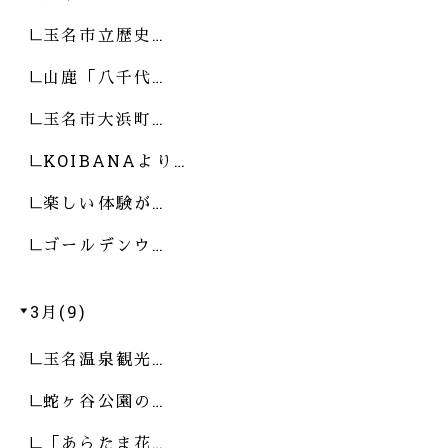
玉名市立歴史…
山鹿「八千代…
玉名市大浜町…
KOIBANAより…
楽しい体験が…
ゴールデンウ…
3月(9)
玉名温泉観光…
蛇ヶ谷公園の…
「あらたま花…