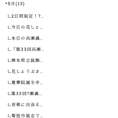
5月(13)
2日間限定！?…
今日の花しょ…
本日の高瀬裏…
「第33回高瀬…
熊本県立装飾…
花しょうぶま…
蓮華院誕生寺…
第33回?瀬裏…
音楽に出会え…
菊池市旭志で…