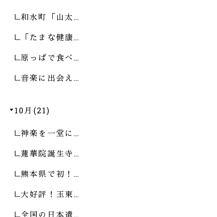
和水町「山太…
「たまな健康…
原っぱで食べ…
音楽に出会え…
10月(21)
神楽を一堂に…
蓮華院誕生寺…
熊本県で初！…
大好評！玉東…
全国の日本遺…