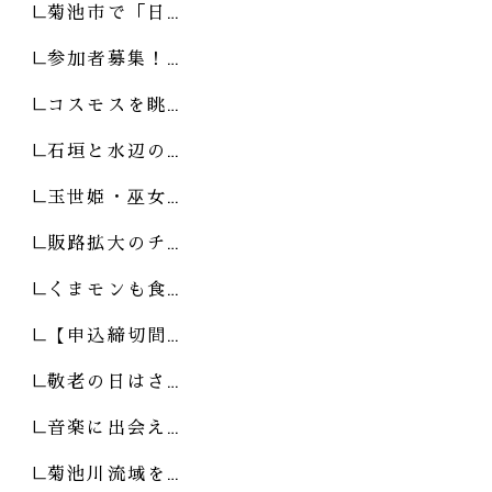
菊池市で「日…
参加者募集！…
コスモスを眺…
石垣と水辺の…
玉世姫・巫女…
販路拡大のチ…
くまモンも食…
【申込締切間…
敬老の日はさ…
音楽に出会え…
菊池川流域を…