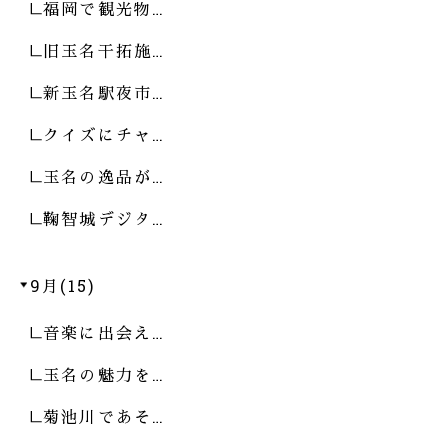
福岡で観光物…
旧玉名干拓施…
新玉名駅夜市…
クイズにチャ…
玉名の逸品が…
鞠智城デジタ…
9月(15)
音楽に出会え…
玉名の魅力を…
菊池川であそ…