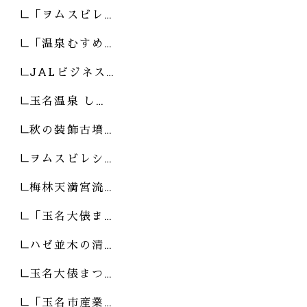
「ヲムスビレ…
「温泉むすめ…
JALビジネス…
玉名温泉 し…
秋の装飾古墳…
ヲムスビレシ…
梅林天満宮流…
「玉名大俵ま…
ハゼ並木の清…
玉名大俵まつ…
「玉名市産業…