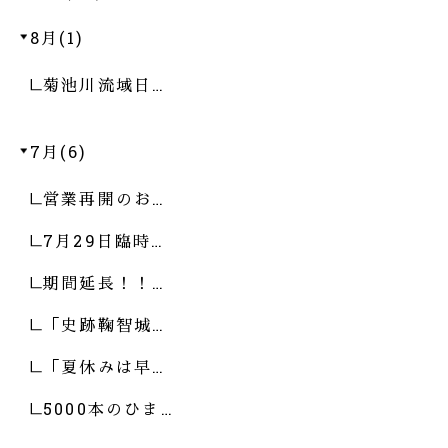
8月(1)
菊池川流域日…
7月(6)
営業再開のお…
7月29日臨時…
期間延長！！…
「史跡鞠智城…
「夏休みは早…
5000本のひま…