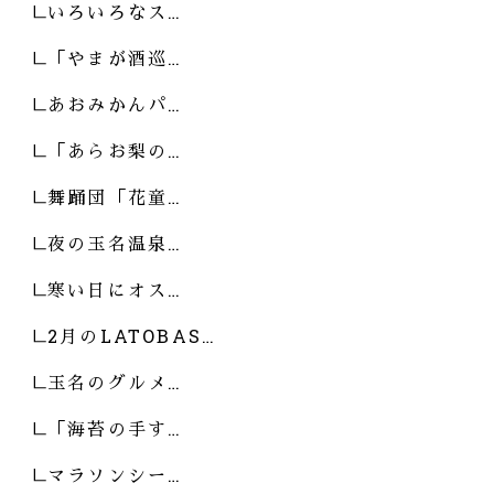
いろいろなス…
「やまが酒巡…
あおみかんパ…
「あらお梨の…
舞踊団「花童…
夜の玉名温泉…
寒い日にオス…
2月のLATOBAS…
玉名のグルメ…
「海苔の手す…
マラソンシー…