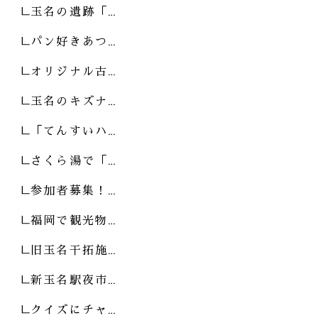
玉名の遺跡「…
パン好きあつ…
オリジナル古…
玉名のキズナ…
「てんすいハ…
さくら湯で「…
参加者募集！…
福岡で観光物…
旧玉名干拓施…
新玉名駅夜市…
クイズにチャ…