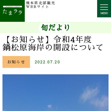
熊本県北部観光
togg
WEBサイト
navi
MENU
旬だより
【お知らせ】令和4年度
鍋松原海岸の開設について
お知らせ
2022.07.20