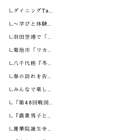
ダイニングTa…
〜学びと体験…
羽田空港で「…
菊池市「ワカ…
八千代座『冬…
春の訪れを告…
みんなで楽し…
「第48回戦国…
『農業男子と…
蓮華院誕生寺…