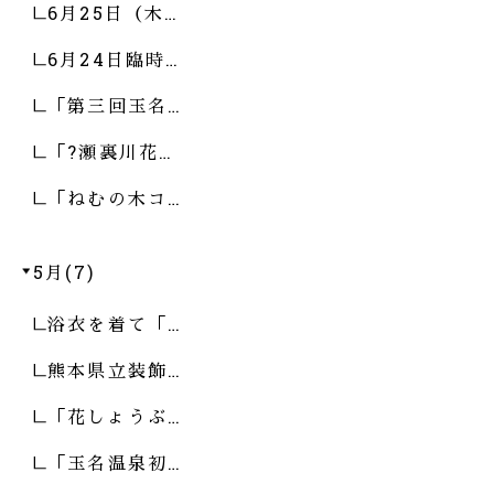
6月25日（木…
6月24日臨時…
「第三回玉名…
「?瀬裏川花…
「ねむの木コ…
5月(7)
浴衣を着て「…
熊本県立装飾…
「花しょうぶ…
「玉名温泉初…