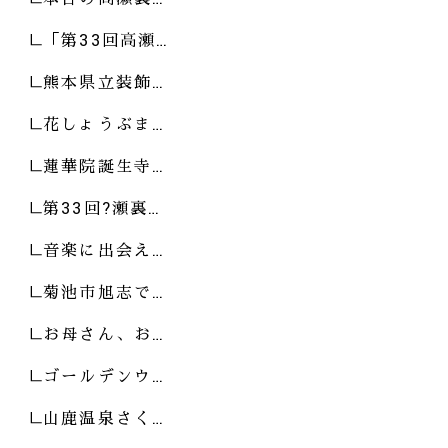
「第33回高瀬…
熊本県立装飾…
花しょうぶま…
蓮華院誕生寺…
第33回?瀬裏…
音楽に出会え…
菊池市旭志で…
お母さん、お…
ゴールデンウ…
山鹿温泉さく…