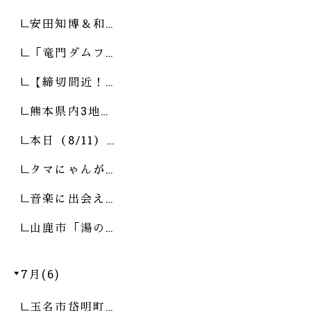
安田知博＆和…
「竜門ダムフ…
【締切間近！…
熊本県内3地…
本日（8/11）…
タマにゃんが…
音楽に出会え…
山鹿市「湯の…
7月(6)
玉名市岱明町…