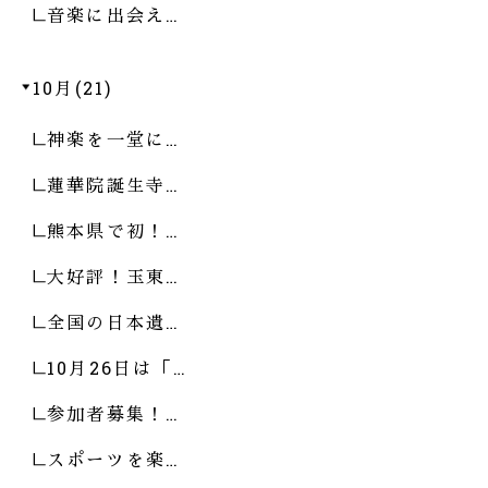
音楽に出会え…
10月(21)
神楽を一堂に…
蓮華院誕生寺…
熊本県で初！…
大好評！玉東…
全国の日本遺…
10月26日は「…
参加者募集！…
スポーツを楽…