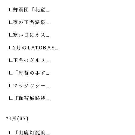
舞踊団「花童…
夜の玉名温泉…
寒い日にオス…
2月のLATOBAS…
玉名のグルメ…
「海苔の手す…
マラソンシー…
『鞠智城跡特…
1月(37)
『山鹿灯籠浪…