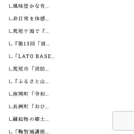
風味豊かな有…
非日常を体感…
荒尾干潟で『…
『第13回「清…
「LATO BASE…
荒尾市「消防…
『ふるさと山…
南関町「令和…
長洲町「おひ…
縁起物の郷土…
「鞠智城講座…