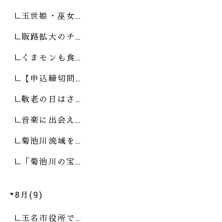
玉世姫・巫女…
販路拡大のチ…
くまモンも食…
【申込締切間…
敬老の日はさ…
音楽に出会え…
菊池川流域を…
「菊池川の宝…
8月(9)
玉名市役所で…