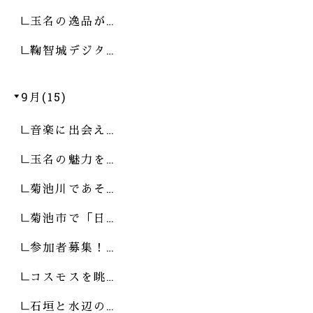
玉名の逸品が…
鞠智城デジタ…
9月(15)
音楽に出会え…
玉名の魅力を…
菊池川であそ…
菊池市で「日…
参加者募集！…
コスモスを眺…
石垣と水辺の…