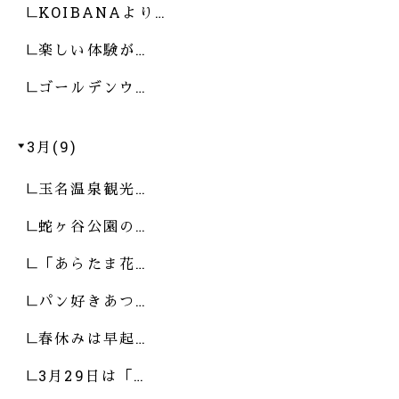
KOIBANAより…
楽しい体験が…
ゴールデンウ…
3月(9)
玉名温泉観光…
蛇ヶ谷公園の…
「あらたま花…
パン好きあつ…
春休みは早起…
3月29日は「…