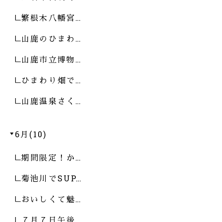
繁根木八幡宮…
山鹿のひまわ…
山鹿市立博物…
ひまわり畑で…
山鹿温泉さく…
6月(10)
期間限定！か…
菊池川でSUP…
おいしくて魅…
７月７日午後…