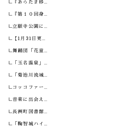
『あらたま移…
『第１０回身…
立願寺公園に…
【1月31日更…
舞踊団「花童…
「玉名温泉」…
「菊池川流域…
コッコファー…
音楽に出会え…
長洲町図書館…
「鞠智城ハイ…