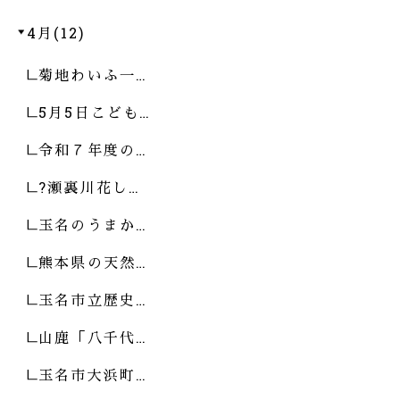
4月(12)
菊地わいふ一…
5月5日こども…
令和７年度の…
?瀬裏川花し…
玉名のうまか…
熊本県の天然…
玉名市立歴史…
山鹿「八千代…
玉名市大浜町…