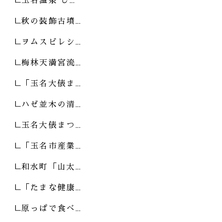
秋の装飾古墳…
ヲムスビレシ…
梅林天満宮流…
「玉名大俵ま…
ハゼ並木の清…
玉名大俵まつ…
「玉名市産業…
和水町「山太…
「たまな健康…
原っぱで食べ…