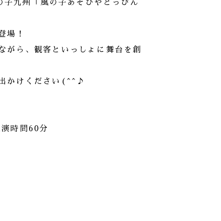
風の子九州「風の子あそびやとっぴん
登場！
ながら、観客といっしょに舞台を創
かけください(^^♪
上演時間60分