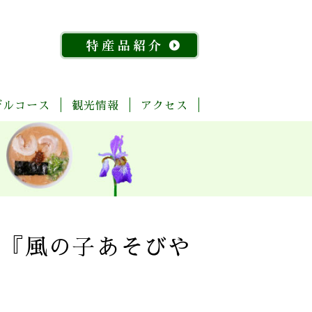
デルコース
観光情報
アクセス
「今
ま
菊
自
歴
温
体
宿
飲
物
特
昔
る
池
然・
史・
泉
験・
泊
食
産
産
『水
ご
川
景
文
レ
施
店
館
品
稲』
と
流
観
化
ジ
設
紹
物
玉
域
ャ
介
語」
名
「足
ー
探
「感
湯」
訪
幸」
め
州『風の子あそびや
コ
よ
ぐ
ー
く
り
ス
ば
り
コ