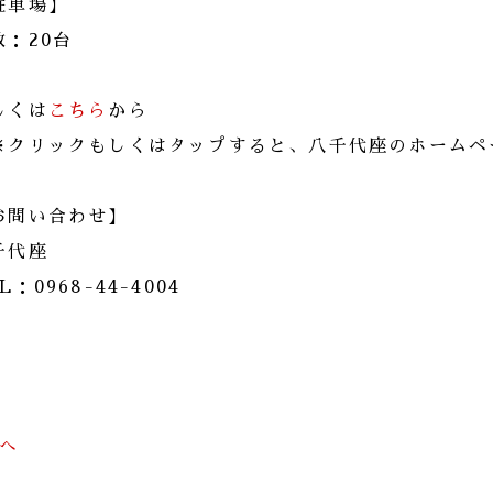
駐車場】
数：20台
しくは
こちら
から
※クリックもしくはタップすると、八千代座のホームペ
お問い合わせ】
千代座
L：0968-44-4004
前へ