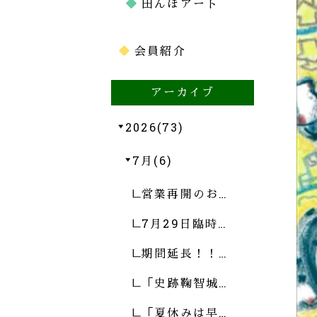
田んぼアート
会員紹介
アーカイブ
2026(73)
7月(6)
営業再開のお…
7月29日臨時…
期間延長！！…
「史跡鞠智城…
「夏休みは早…