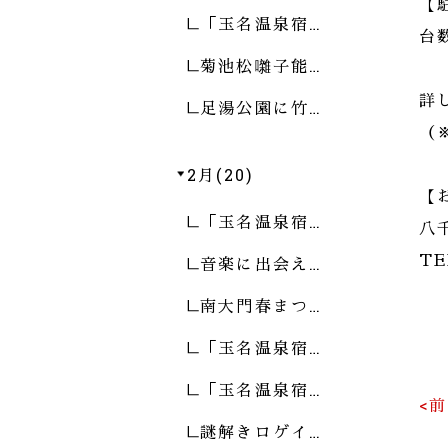
【
「玉名温泉宿…
台
菊池松囃子能…
詳
足湯公園に竹…
（
2月(20)
【
「玉名温泉宿…
八
音楽に出会え…
TE
南大門春まつ…
「玉名温泉宿…
「玉名温泉宿…
<
謎解きロゲイ…