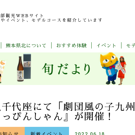
北部観光
WEBサイト
報やイベント、モデルコースを紹介しています
熊本県北について
おすすめ体験
イベント
モ
玉
旬
モ
特
春
夏
秋
冬
名
だ
デ
産
の
よ
ル
品
魅
り
コ
紹
力
ー
介
ス
一
覧
八千代座にて「劇団風の子九
とっぴんしゃん』が開催！
お知らせ
新着イベント
2022.06.18