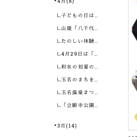
4月(8)
子どもの日は…
山鹿「八千代…
たのしい体験…
4月29日は「…
和水の初夏の…
玉名のまちを…
玉名温泉まつ…
「立願寺公園…
3月(14)