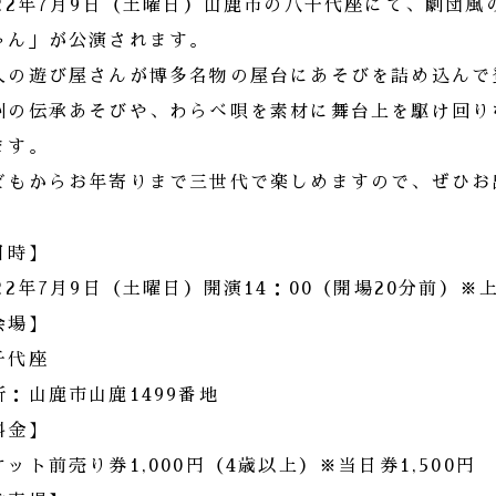
022年7月9日（土曜日）山鹿市の八千代座にて、劇団
ゃん」が公演されます。
人の遊び屋さんが博多名物の屋台にあそびを詰め込んで
州の伝承あそびや、わらべ唄を素材に舞台上を駆け回り
ます。
どもからお年寄りまで三世代で楽しめますので、ぜひお出
日時】
022年7月9日（土曜日）開演14：00（開場20分前）※
会場】
千代座
所：山鹿市山鹿1499番地
料金】
ケット前売り券1,000円（4歳以上）※当日券1,500円