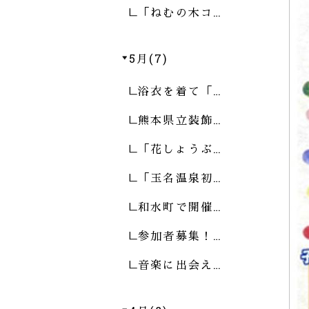
「ねむの木コ…
5月(7)
浴衣を着て「…
熊本県立装飾…
「花しょうぶ…
「玉名温泉初…
和水町で開催…
参加者募集！…
音楽に出会え…