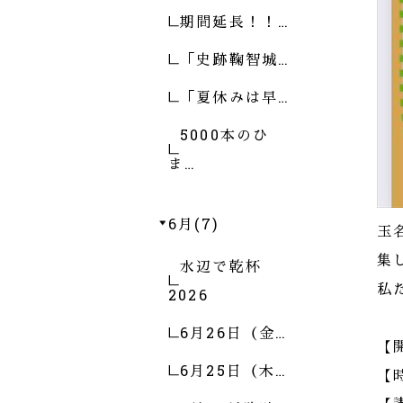
期間延長！！…
「史跡鞠智城…
「夏休みは早…
5000本のひ
ま…
6月(7)
玉
集
水辺で乾杯
私
2026
6月26日（金…
【
6月25日（木…
【