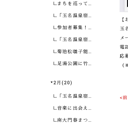
まちを巡って…
「玉名温泉宿…
【
参加者募集！…
玉
メ
「玉名温泉宿…
電話
菊池松囃子能…
応
足湯公園に竹…
（
2月(20)
「玉名温泉宿…
<
音楽に出会え…
南大門春まつ…