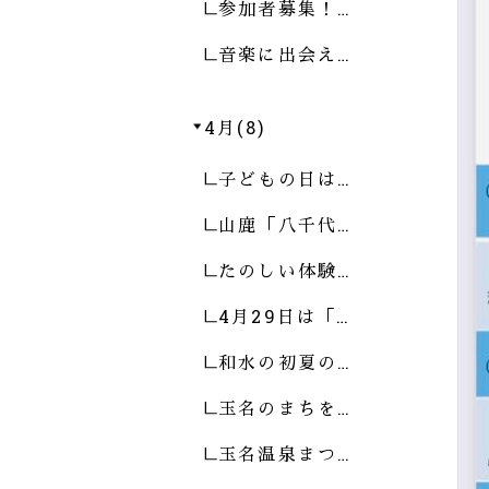
参加者募集！…
音楽に出会え…
4月(8)
子どもの日は…
山鹿「八千代…
たのしい体験…
4月29日は「…
和水の初夏の…
玉名のまちを…
玉名温泉まつ…