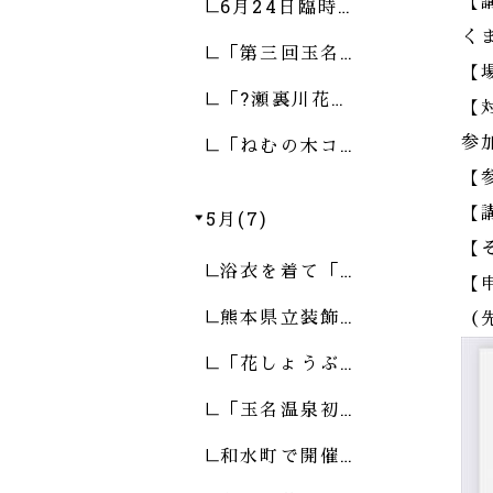
【
6月24日臨時…
く
「第三回玉名…
【
「?瀬裏川花…
【
「ねむの木コ…
参
【
【
5月(7)
【
浴衣を着て「…
【
熊本県立装飾…
（
「花しょうぶ…
「玉名温泉初…
和水町で開催…