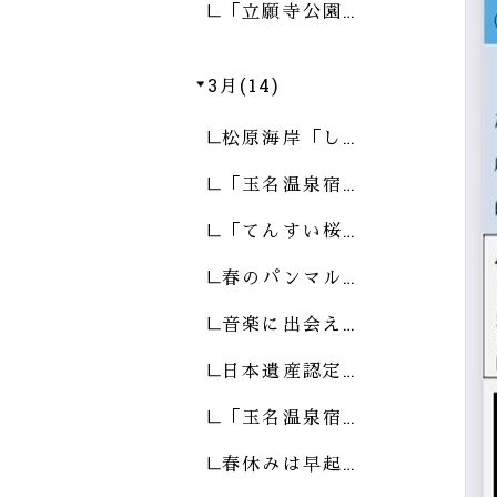
「立願寺公園…
3月(14)
松原海岸「し…
「玉名温泉宿…
「てんすい桜…
春のパンマル…
音楽に出会え…
日本遺産認定…
「玉名温泉宿…
春休みは早起…