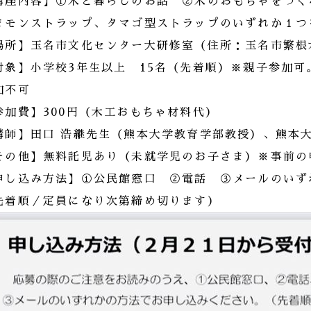
講座内容】①木と暮らしのお話 ②木のおもちゃをつく
まモンストラップ、タマゴ型ストラップのいずれか１つ
場所】玉名市文化センター大研修室（住所：玉名市繁根木
対象】小学校3年生以上 15名（先着順）※親子参加
加不可
参加費】300円（木工おもちゃ材料代）
講師】田口 浩継先生（熊本大学教育学部教授）、熊本
その他】無料託児あり（未就学児のお子さま）※事前の
申し込み方法】①公民館窓口 ②電話 ③メールのいず
先着順／定員になり次第締め切ります）