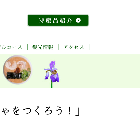
デルコース
観光情報
アクセス
「今
ま
菊
自
歴
温
体
宿
飲
物
特
昔
る
池
然・
史・
泉
験・
泊
食
産
産
『水
ご
川
景
文
レ
施
店
館
品
稲』
と
流
観
化
ジ
設
紹
物
玉
域
ャ
介
語」
名
「足
ー
探
「感
湯」
訪
幸」
め
ちゃをつくろう！」
コ
よ
ぐ
ー
く
り
ス
ば
り
コ