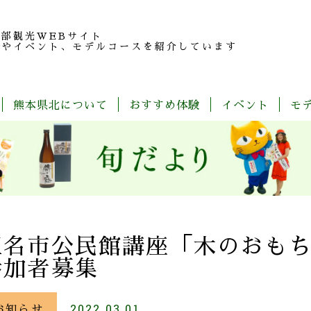
北部観光
WEBサイト
報やイベント、モデルコースを紹介しています
熊本県北について
おすすめ体験
イベント
モ
玉
旬
モ
特
春
夏
秋
冬
名
だ
デ
産
の
よ
ル
品
魅
り
コ
紹
力
ー
介
ス
一
覧
玉名市公民館講座「木のおも
参加者募集
お知らせ
2022.03.01