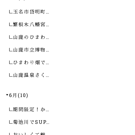
玉名市岱明町…
繁根木八幡宮…
山鹿のひまわ…
山鹿市立博物…
ひまわり畑で…
山鹿温泉さく…
6月(10)
期間限定！か…
菊池川でSUP…
おいしくて魅…