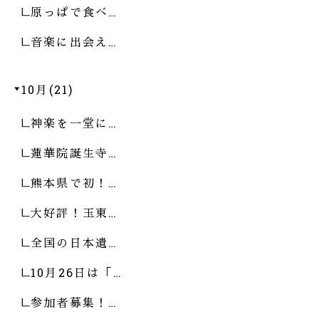
原っぱで食べ…
音楽に出会え…
10月(21)
神楽を一堂に…
蓮華院誕生寺…
熊本県で初！…
大好評！玉東…
全国の日本遺…
10月26日は「…
参加者募集！…