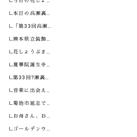
今日の花しょ…
本日の高瀬裏…
「第33回高瀬…
熊本県立装飾…
花しょうぶま…
蓮華院誕生寺…
第33回?瀬裏…
音楽に出会え…
菊池市旭志で…
お母さん、お…
ゴールデンウ…