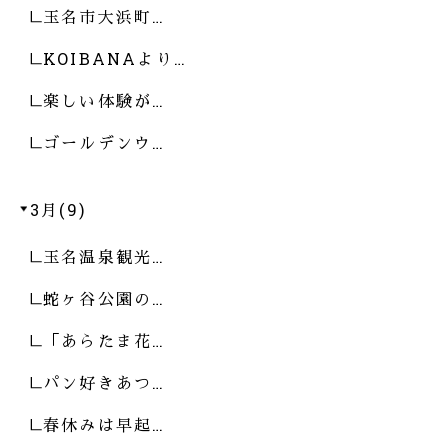
玉名市大浜町…
KOIBANAより…
楽しい体験が…
ゴールデンウ…
3月(9)
玉名温泉観光…
蛇ヶ谷公園の…
「あらたま花…
パン好きあつ…
春休みは早起…