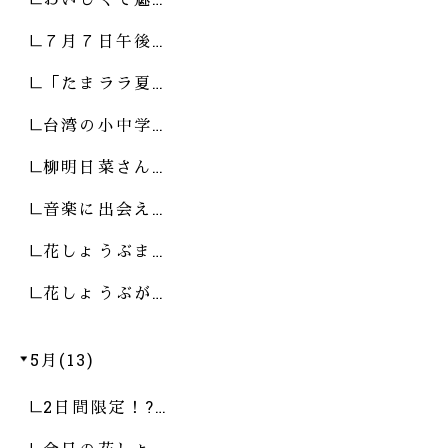
７月７日午後…
「たまララ夏…
台湾の小中学…
柳明日菜さん…
音楽に出会え…
花しょうぶま…
花しょうぶが…
5月(13)
2日間限定！?…