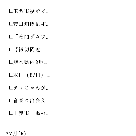
玉名市役所で…
安田知博＆和…
「竜門ダムフ…
【締切間近！…
熊本県内3地…
本日（8/11）…
タマにゃんが…
音楽に出会え…
山鹿市「湯の…
7月(6)