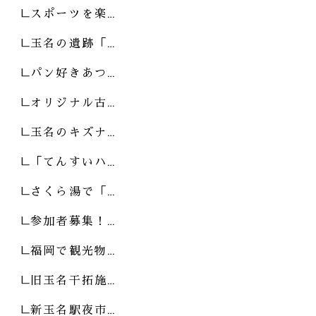
スポーツを楽…
玉名の遺跡「…
パン好きあつ…
オリジナル古…
玉名のキズナ…
「てんすいハ…
さくら湯で「…
参加者募集！…
福岡で観光物…
旧玉名干拓施…
新玉名駅夜市…