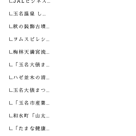
JALビジネス…
玉名温泉 し…
秋の装飾古墳…
ヲムスビレシ…
梅林天満宮流…
「玉名大俵ま…
ハゼ並木の清…
玉名大俵まつ…
「玉名市産業…
和水町「山太…
「たまな健康…