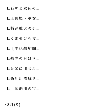
石垣と水辺の…
玉世姫・巫女…
販路拡大のチ…
くまモンも食…
【申込締切間…
敬老の日はさ…
音楽に出会え…
菊池川流域を…
「菊池川の宝…
8月(9)