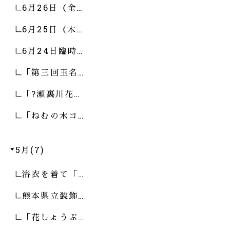
6月26日（金…
6月25日（木…
6月24日臨時…
「第三回玉名…
「?瀬裏川花…
「ねむの木コ…
5月(7)
浴衣を着て「…
熊本県立装飾…
「花しょうぶ…