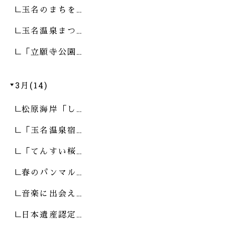
玉名のまちを…
玉名温泉まつ…
「立願寺公園…
3月(14)
松原海岸「し…
「玉名温泉宿…
「てんすい桜…
春のパンマル…
音楽に出会え…
日本遺産認定…