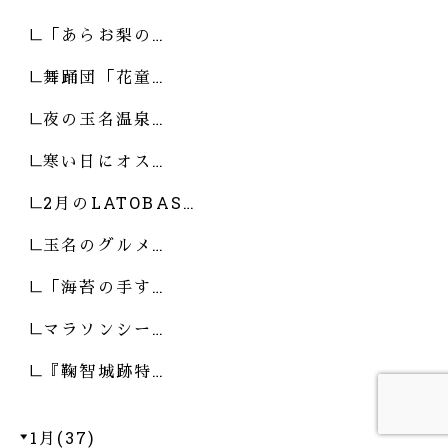
「あらお梨の…
舞踊団「花童…
夜の玉名温泉…
寒い日にオス…
2月のLATOBAS…
玉名のグルメ…
「海苔の手す…
マラソンシー…
『鞠智城跡特…
1月(37)