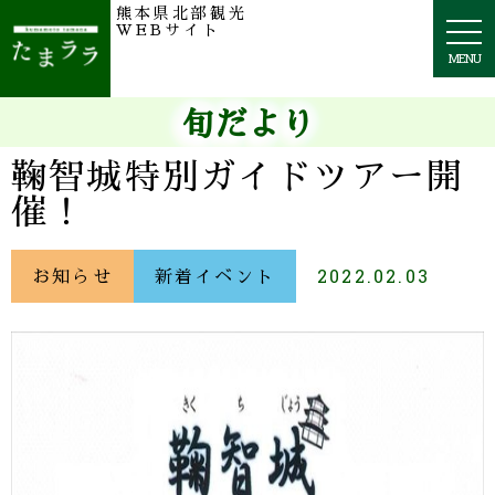
熊本県北部観光
togg
WEBサイト
navi
MENU
旬だより
鞠智城特別ガイドツアー開
催！
お知らせ
新着イベント
2022.02.03