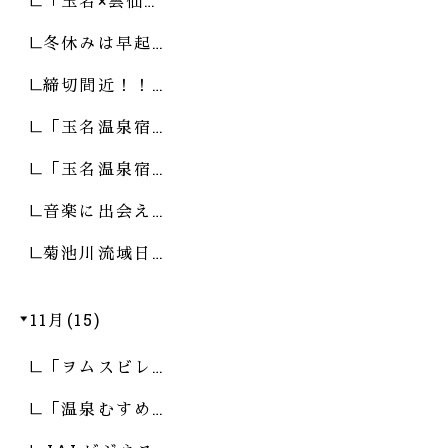
「玉名×雲仙…
冬休みは早起…
締切間近！！…
「玉名温泉宿…
「玉名温泉宿…
音楽に出会え…
菊池川流域日…
11月(15)
「ヲムスビレ…
「温泉むすめ…