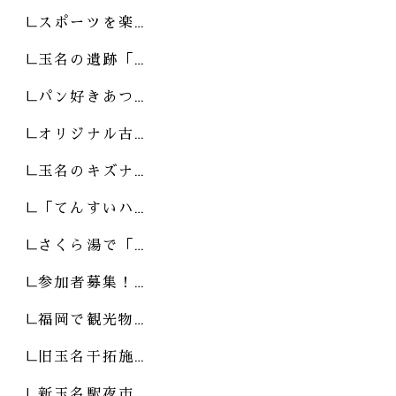
スポーツを楽…
玉名の遺跡「…
パン好きあつ…
オリジナル古…
玉名のキズナ…
「てんすいハ…
さくら湯で「…
参加者募集！…
福岡で観光物…
旧玉名干拓施…
新玉名駅夜市…