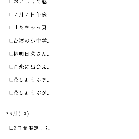
おいしくて魅…
７月７日午後…
「たまララ夏…
台湾の小中学…
柳明日菜さん…
音楽に出会え…
花しょうぶま…
花しょうぶが…
5月(13)
2日間限定！?…