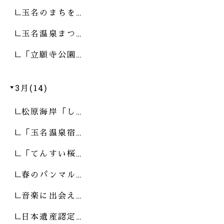
玉名のまちを…
玉名温泉まつ…
「立願寺公園…
3月(14)
松原海岸「し…
「玉名温泉宿…
「てんすい桜…
春のパンマル…
音楽に出会え…
日本遺産認定…