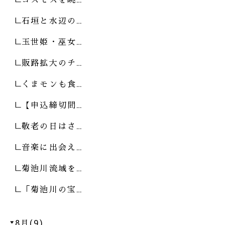
石垣と水辺の…
玉世姫・巫女…
販路拡大のチ…
くまモンも食…
【申込締切間…
敬老の日はさ…
音楽に出会え…
菊池川流域を…
「菊池川の宝…
8月(9)