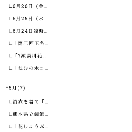
6月26日（金…
6月25日（木…
6月24日臨時…
「第三回玉名…
「?瀬裏川花…
「ねむの木コ…
5月(7)
浴衣を着て「…
熊本県立装飾…
「花しょうぶ…