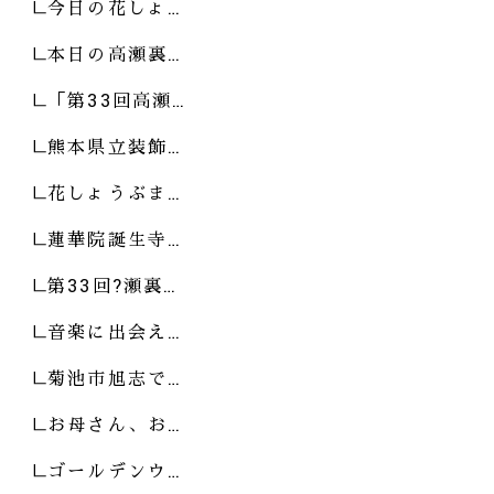
今日の花しょ…
本日の高瀬裏…
「第33回高瀬…
熊本県立装飾…
花しょうぶま…
蓮華院誕生寺…
第33回?瀬裏…
音楽に出会え…
菊池市旭志で…
お母さん、お…
ゴールデンウ…