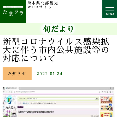
熊本県北部観光
togg
WEBサイト
navi
MENU
旬だより
新型コロナウイルス感染拡
大に伴う市内公共施設等の
対応について
お知らせ
2022.01.24