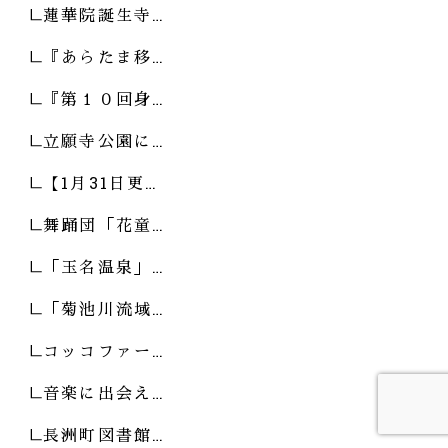
蓮華院誕生寺…
『あらたま移…
『第１０回身…
立願寺公園に…
【1月31日更…
舞踊団「花童…
「玉名温泉」…
「菊池川流域…
コッコファー…
音楽に出会え…
長洲町図書館…