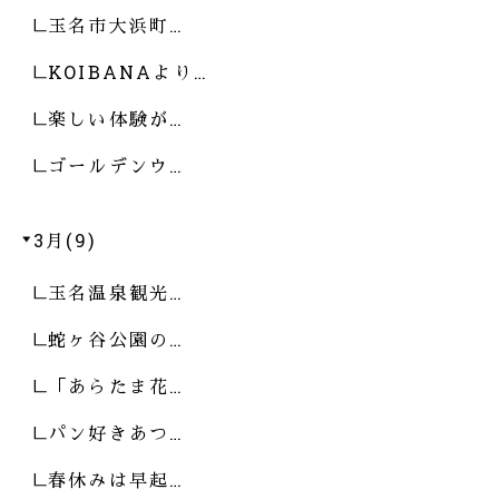
玉名市大浜町…
KOIBANAより…
楽しい体験が…
ゴールデンウ…
3月(9)
玉名温泉観光…
蛇ヶ谷公園の…
「あらたま花…
パン好きあつ…
春休みは早起…