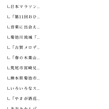
日本マラソン…
「第11回おひ…
音楽に出会え…
菊池川流域「…
「古賀メロデ…
「春の木葉山…
荒尾市宮崎兄…
熊本県菊池市…
いろいろなス…
「やまが酒巡…
あおみかんパ…