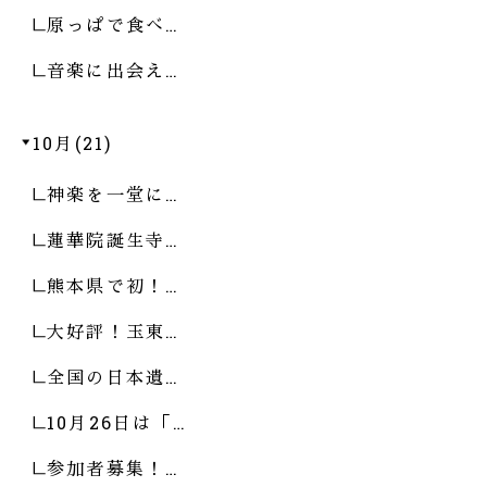
原っぱで食べ…
音楽に出会え…
10月(21)
神楽を一堂に…
蓮華院誕生寺…
熊本県で初！…
大好評！玉東…
全国の日本遺…
10月26日は「…
参加者募集！…