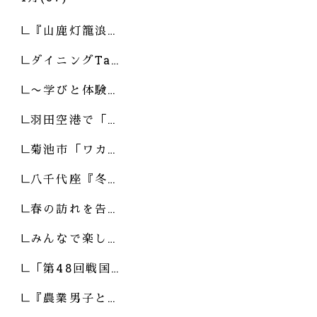
『山鹿灯籠浪…
ダイニングTa…
〜学びと体験…
羽田空港で「…
菊池市「ワカ…
八千代座『冬…
春の訪れを告…
みんなで楽し…
「第48回戦国…
『農業男子と…