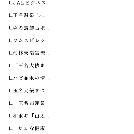
JALビジネス…
玉名温泉 し…
秋の装飾古墳…
ヲムスビレシ…
梅林天満宮流…
「玉名大俵ま…
ハゼ並木の清…
玉名大俵まつ…
「玉名市産業…
和水町「山太…
「たまな健康…