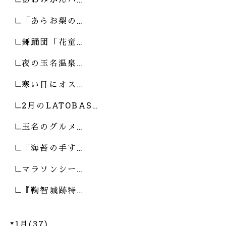
「あらお梨の…
舞踊団「花童…
夜の玉名温泉…
寒い日にオス…
2月のLATOBAS…
玉名のグルメ…
「海苔の手す…
マラソンシー…
『鞠智城跡特…
1月(37)