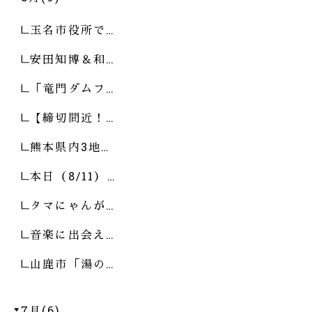
玉名市役所で…
安田知博＆和…
「竜門ダムフ…
【締切間近！…
熊本県内3地…
本日（8/11）…
タマにゃんが…
音楽に出会え…
山鹿市「湯の…
7月(6)