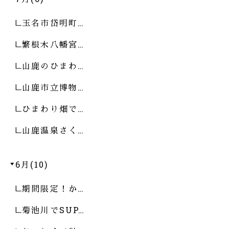
玉名市岱明町…
繁根木八幡宮…
山鹿のひまわ…
山鹿市立博物…
ひまわり畑で…
山鹿温泉さく…
6月(10)
期間限定！か…
菊池川でSUP…