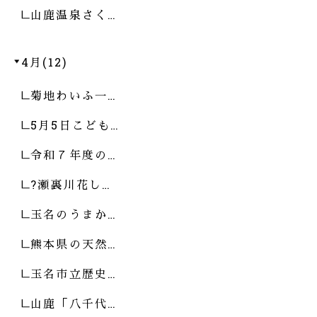
山鹿温泉さく…
4月(12)
菊地わいふ一…
5月5日こども…
令和７年度の…
?瀬裏川花し…
玉名のうまか…
熊本県の天然…
玉名市立歴史…
山鹿「八千代…