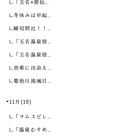
「玉名×雲仙…
冬休みは早起…
締切間近！！…
「玉名温泉宿…
「玉名温泉宿…
音楽に出会え…
菊池川流域日…
11月(15)
「ヲムスビレ…
「温泉むすめ…