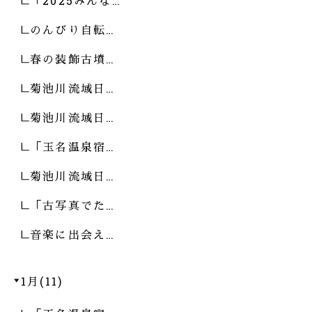
「2025みんな…
のんびり自転…
春の装飾古墳…
菊池川流域日…
菊池川流域日…
「玉名温泉宿…
菊池川流域日…
「古写真でた…
音楽に出会え…
1月(11)