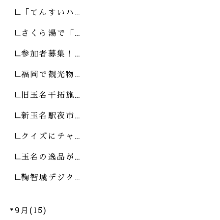
「てんすいハ…
さくら湯で「…
参加者募集！…
福岡で観光物…
旧玉名干拓施…
新玉名駅夜市…
クイズにチャ…
玉名の逸品が…
鞠智城デジタ…
9月(15)