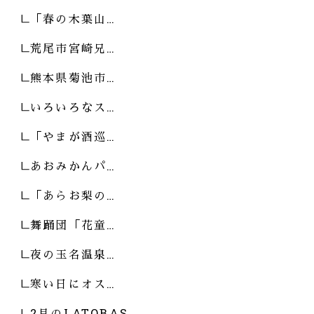
「春の木葉山…
荒尾市宮崎兄…
熊本県菊池市…
いろいろなス…
「やまが酒巡…
あおみかんパ…
「あらお梨の…
舞踊団「花童…
夜の玉名温泉…
寒い日にオス…
2月のLATOBAS…