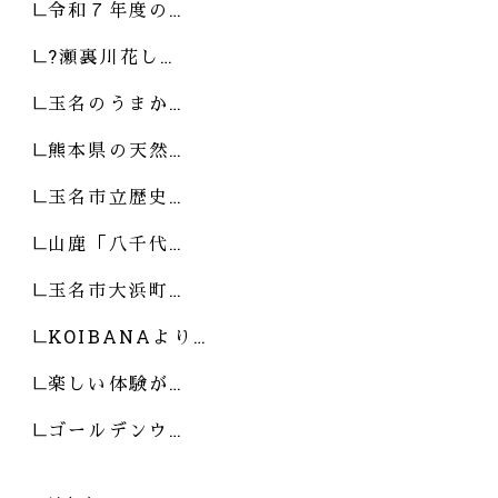
令和７年度の…
?瀬裏川花し…
玉名のうまか…
熊本県の天然…
玉名市立歴史…
山鹿「八千代…
玉名市大浜町…
KOIBANAより…
楽しい体験が…
ゴールデンウ…