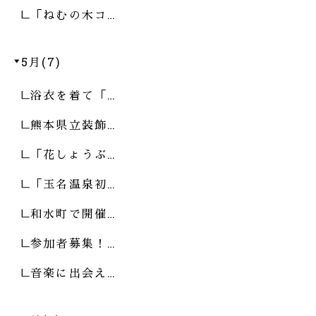
「ねむの木コ…
5月(7)
浴衣を着て「…
熊本県立装飾…
「花しょうぶ…
「玉名温泉初…
和水町で開催…
参加者募集！…
音楽に出会え…