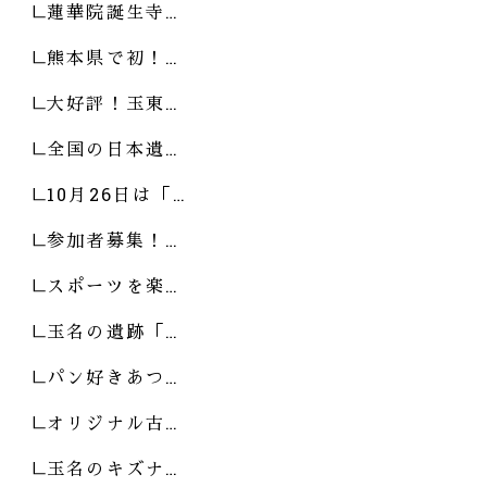
蓮華院誕生寺…
熊本県で初！…
大好評！玉東…
全国の日本遺…
10月26日は「…
参加者募集！…
スポーツを楽…
玉名の遺跡「…
パン好きあつ…
オリジナル古…
玉名のキズナ…