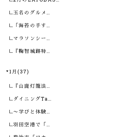
玉名のグルメ…
「海苔の手す…
マラソンシー…
『鞠智城跡特…
1月(37)
『山鹿灯籠浪…
ダイニングTa…
〜学びと体験…
羽田空港で「…