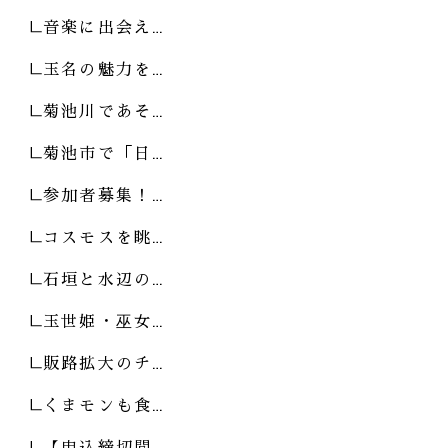
音楽に出会え…
玉名の魅力を…
菊池川であそ…
菊池市で「日…
参加者募集！…
コスモスを眺…
石垣と水辺の…
玉世姫・巫女…
販路拡大のチ…
くまモンも食…
【申込締切間…