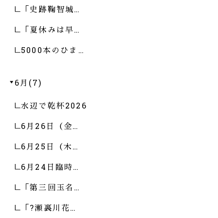
「史跡鞠智城…
「夏休みは早…
5000本のひま…
6月(7)
水辺で乾杯2026
6月26日（金…
6月25日（木…
6月24日臨時…
「第三回玉名…
「?瀬裏川花…