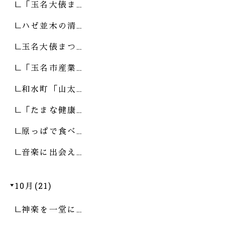
「玉名大俵ま…
ハゼ並木の清…
玉名大俵まつ…
「玉名市産業…
和水町「山太…
「たまな健康…
原っぱで食べ…
音楽に出会え…
10月(21)
神楽を一堂に…