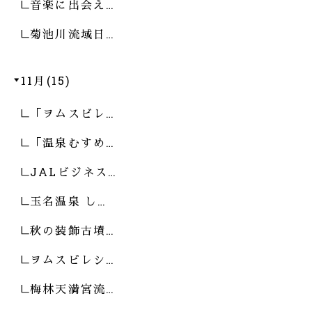
音楽に出会え…
菊池川流域日…
11月(15)
「ヲムスビレ…
「温泉むすめ…
JALビジネス…
玉名温泉 し…
秋の装飾古墳…
ヲムスビレシ…
梅林天満宮流…