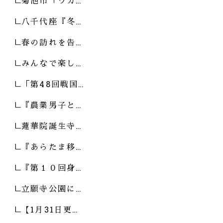
菊池市「ワカ…
八千代座『冬…
春の訪れを告…
みんなで楽し…
「第48回戦国…
『農業男子と…
蓮華院誕生寺…
『あらたま移…
『第１０回身…
立願寺公園に…
【1月31日更…