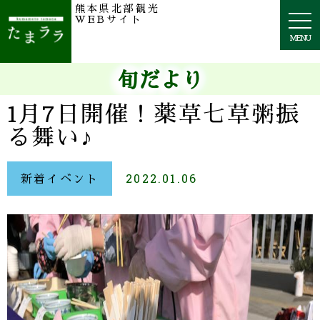
熊本県北部観光
togg
WEBサイト
navi
MENU
旬だより
1月7日開催！薬草七草粥振
る舞い♪
新着イベント
2022.01.06