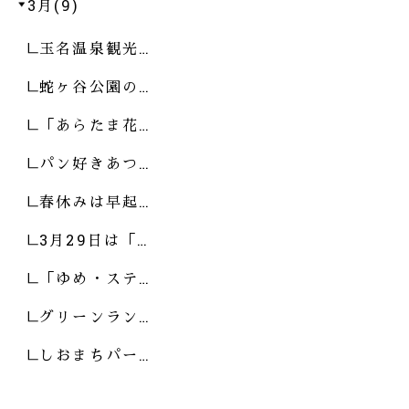
3月(9)
玉名温泉観光…
蛇ヶ谷公園の…
「あらたま花…
パン好きあつ…
春休みは早起…
3月29日は「…
「ゆめ・ステ…
グリーンラン…
しおまちパー…