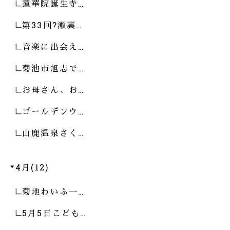
蓮華院誕生寺…
第33回?瀬裏…
音楽に出会え…
菊池市旭志で…
お母さん、お…
ゴールデンウ…
山鹿温泉さく…
4月(12)
菊地わいふ一…
5月5日こども…