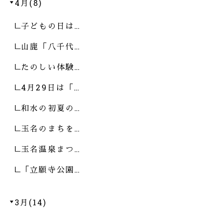
4月(8)
子どもの日は…
山鹿「八千代…
たのしい体験…
4月29日は「…
和水の初夏の…
玉名のまちを…
玉名温泉まつ…
「立願寺公園…
3月(14)