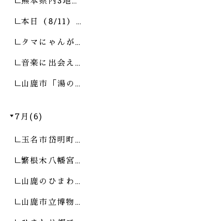
熊本県内3地…
本日（8/11）…
タマにゃんが…
音楽に出会え…
山鹿市「湯の…
7月(6)
玉名市岱明町…
繁根木八幡宮…
山鹿のひまわ…
山鹿市立博物…