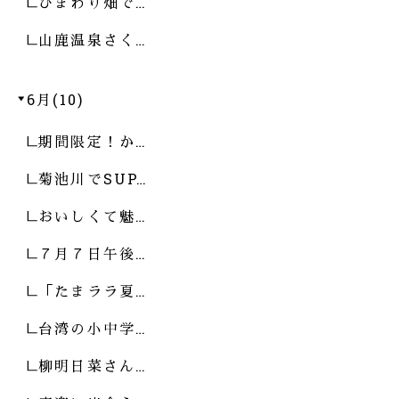
ひまわり畑で…
山鹿温泉さく…
6月(10)
期間限定！か…
菊池川でSUP…
おいしくて魅…
７月７日午後…
「たまララ夏…
台湾の小中学…
柳明日菜さん…