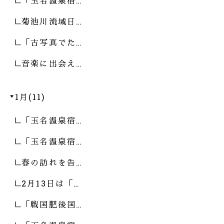
「玉名温泉宿…
菊池川流域日…
「古写真でた…
音楽に出会え…
1月(11)
「玉名温泉宿…
「玉名温泉宿…
春の訪れを告…
2月13日は「…
「戦国肥後国…