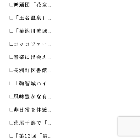
舞踊団「花童…
「玉名温泉」…
「菊池川流域…
コッコファー…
音楽に出会え…
長洲町図書館…
「鞠智城ハイ…
風味豊かな有…
非日常を体感…
荒尾干潟で『…
『第13回「清…