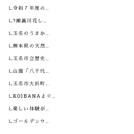
令和７年度の…
?瀬裏川花し…
玉名のうまか…
熊本県の天然…
玉名市立歴史…
山鹿「八千代…
玉名市大浜町…
KOIBANAより…
楽しい体験が…
ゴールデンウ…