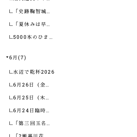
「史跡鞠智城…
「夏休みは早…
5000本のひま…
6月(7)
水辺で乾杯2026
6月26日（金…
6月25日（木…
6月24日臨時…
「第三回玉名…
「?瀬裏川花…