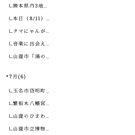
熊本県内3地…
本日（8/11）…
タマにゃんが…
音楽に出会え…
山鹿市「湯の…
7月(6)
玉名市岱明町…
繁根木八幡宮…
山鹿のひまわ…
山鹿市立博物…