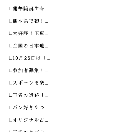
蓮華院誕生寺…
熊本県で初！…
大好評！玉東…
全国の日本遺…
10月26日は「…
参加者募集！…
スポーツを楽…
玉名の遺跡「…
パン好きあつ…
オリジナル古…