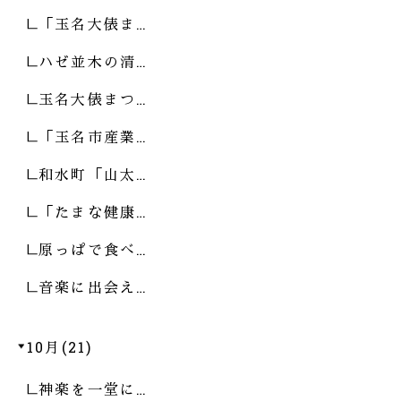
「玉名大俵ま…
ハゼ並木の清…
玉名大俵まつ…
「玉名市産業…
和水町「山太…
「たまな健康…
原っぱで食べ…
音楽に出会え…
10月(21)
神楽を一堂に…