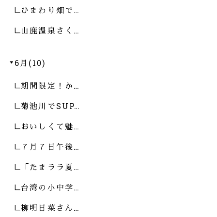
ひまわり畑で…
山鹿温泉さく…
6月(10)
期間限定！か…
菊池川でSUP…
おいしくて魅…
７月７日午後…
「たまララ夏…
台湾の小中学…
柳明日菜さん…