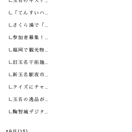
玉名のキズナ…
「てんすいハ…
さくら湯で「…
参加者募集！…
福岡で観光物…
旧玉名干拓施…
新玉名駅夜市…
クイズにチャ…
玉名の逸品が…
鞠智城デジタ…
9月(15)