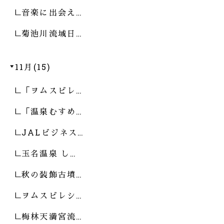
音楽に出会え…
菊池川流域日…
11月(15)
「ヲムスビレ…
「温泉むすめ…
JALビジネス…
玉名温泉 し…
秋の装飾古墳…
ヲムスビレシ…
梅林天満宮流…