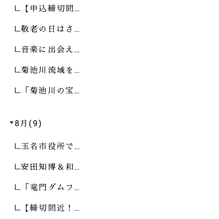
【申込締切間…
敬老の日はさ…
音楽に出会え…
菊池川流域を…
「菊池川の宝…
8月(9)
玉名市役所で…
安田知博＆和…
「竜門ダムフ…
【締切間近！…