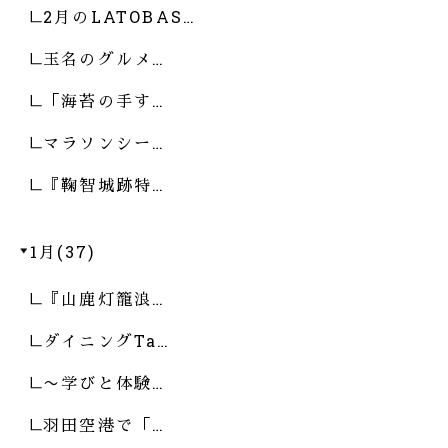
2月のLATOBAS…
玉名のグルメ…
「海苔の手す…
マラソンシー…
『鞠智城跡特…
1月(37)
『山鹿灯籠浪…
ダイニングTa…
〜学びと体験…
羽田空港で「…