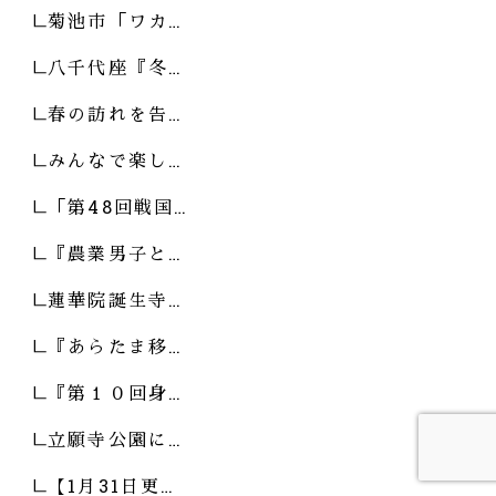
菊池市「ワカ…
八千代座『冬…
春の訪れを告…
みんなで楽し…
「第48回戦国…
『農業男子と…
蓮華院誕生寺…
『あらたま移…
『第１０回身…
立願寺公園に…
【1月31日更…