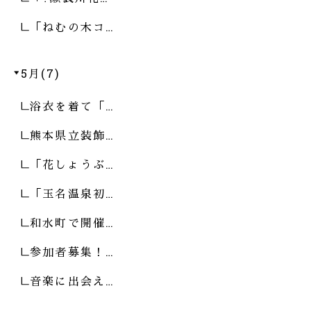
「ねむの木コ…
5月(7)
浴衣を着て「…
熊本県立装飾…
「花しょうぶ…
「玉名温泉初…
和水町で開催…
参加者募集！…
音楽に出会え…