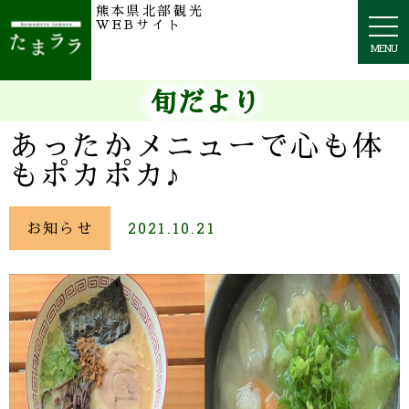
熊本県北部観光
togg
WEBサイト
navi
MENU
旬だより
あったかメニューで心も体
もポカポカ♪
お知らせ
2021.10.21