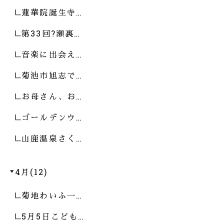
蓮華院誕生寺…
第33回?瀬裏…
音楽に出会え…
菊池市旭志で…
お母さん、お…
ゴールデンウ…
山鹿温泉さく…
4月(12)
菊地わいふ一…
5月5日こども…