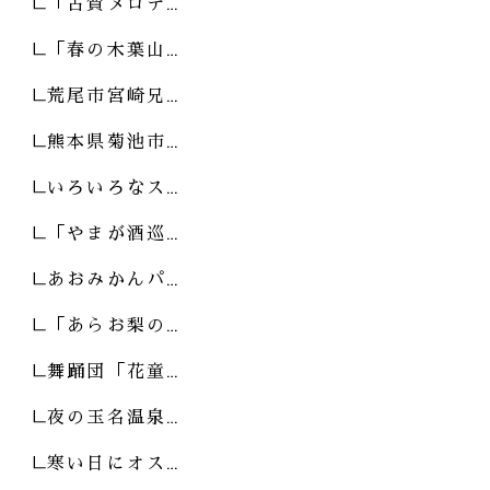
「古賀メロデ…
「春の木葉山…
荒尾市宮崎兄…
熊本県菊池市…
いろいろなス…
「やまが酒巡…
あおみかんパ…
「あらお梨の…
舞踊団「花童…
夜の玉名温泉…
寒い日にオス…