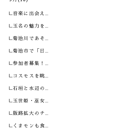
音楽に出会え…
玉名の魅力を…
菊池川であそ…
菊池市で「日…
参加者募集！…
コスモスを眺…
石垣と水辺の…
玉世姫・巫女…
販路拡大のチ…
くまモンも食…