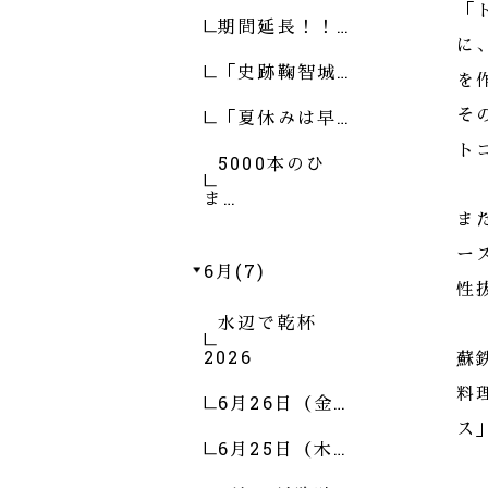
「
期間延長！！…
に
「史跡鞠智城…
を
「夏休みは早…
そ
ト
5000本のひ
ま…
ま
ー
6月(7)
性
水辺で乾杯
2026
蘇
料
6月26日（金…
ス
6月25日（木…