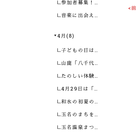
参加者募集！…
<
音楽に出会え…
4月(8)
子どもの日は…
山鹿「八千代…
たのしい体験…
4月29日は「…
和水の初夏の…
玉名のまちを…
玉名温泉まつ…