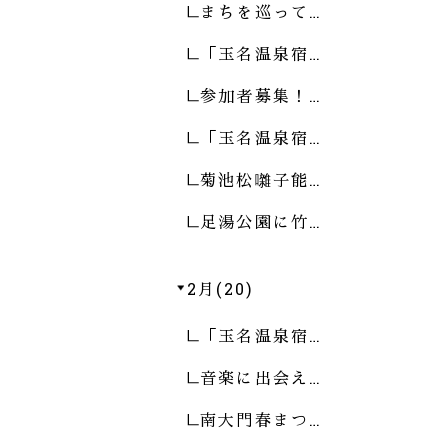
まちを巡って…
「玉名温泉宿…
参加者募集！…
「玉名温泉宿…
菊池松囃子能…
足湯公園に竹…
2月(20)
「玉名温泉宿…
音楽に出会え…
南大門春まつ…