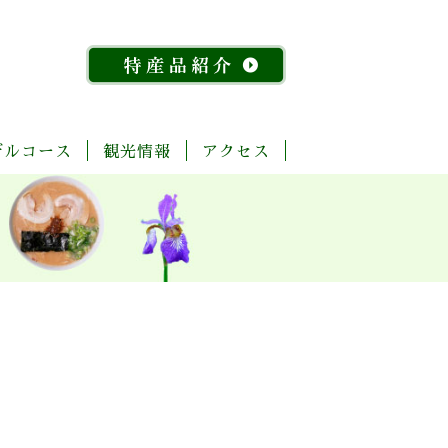
デルコース
観光情報
アクセス
「今
ま
菊
自
歴
温
体
宿
飲
物
特
昔
る
池
然・
史・
泉
験・
泊
食
産
産
『水
ご
川
景
文
レ
施
店
館
品
稲』
と
流
観
化
ジ
設
紹
物
玉
域
ャ
介
語」
名
「足
ー
探
「感
湯」
訪
幸」
め
コ
よ
ぐ
ー
く
り
ス
ば
り
コ