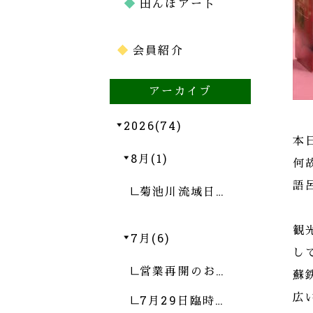
田んぼアート
会員紹介
アーカイブ
2026(74)
本
8月(1)
何
語
菊池川流域日…
観
7月(6)
し
営業再開のお…
蘇
広
7月29日臨時…