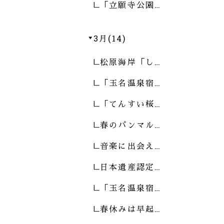
「立願寺公園…
3月(14)
松原海岸「し…
「玉名温泉宿…
「てんすい桜…
春のパンマル…
音楽に出会え…
日本遺産認定…
「玉名温泉宿…
春休みは早起…