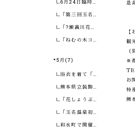
6月24日臨時…
是
「第三回玉名…
「?瀬裏川花…
【
「ねむの木コ…
観
（
5月(7)
※
TE
浴衣を着て「…
お
熊本県立装飾…
特
「花しょうぶ…
熊
「玉名温泉初…
和水町で開催…