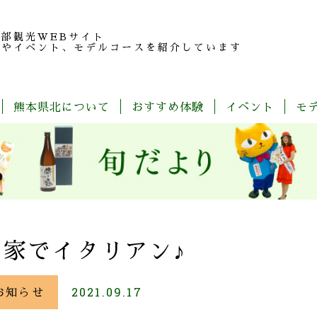
北部観光
WEBサイト
報やイベント、モデルコースを紹介しています
熊本県北について
おすすめ体験
イベント
モ
玉
旬
モ
特
春
夏
秋
冬
名
だ
デ
産
の
よ
ル
品
魅
り
コ
紹
力
ー
介
ス
一
覧
お家でイタリアン♪
お知らせ
2021.09.17