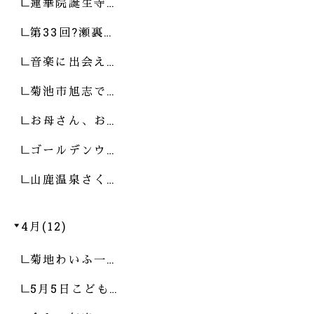
蓮華院誕生寺…
第33回?瀬裏…
音楽に出会え…
菊池市旭志で…
お母さん、お…
ゴールデンウ…
山鹿温泉さく…
4月(12)
菊地わいふ一…
5月5日こども…