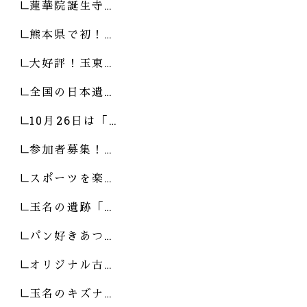
蓮華院誕生寺…
熊本県で初！…
大好評！玉東…
全国の日本遺…
10月26日は「…
参加者募集！…
スポーツを楽…
玉名の遺跡「…
パン好きあつ…
オリジナル古…
玉名のキズナ…