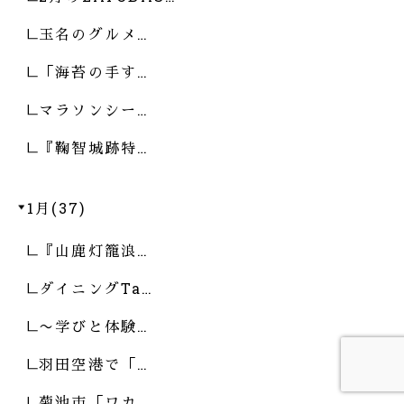
玉名のグルメ…
「海苔の手す…
マラソンシー…
『鞠智城跡特…
1月(37)
『山鹿灯籠浪…
ダイニングTa…
〜学びと体験…
羽田空港で「…
菊池市「ワカ…