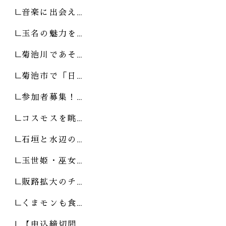
音楽に出会え…
玉名の魅力を…
菊池川であそ…
菊池市で「日…
参加者募集！…
コスモスを眺…
石垣と水辺の…
玉世姫・巫女…
販路拡大のチ…
くまモンも食…
【申込締切間…