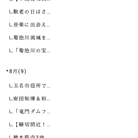
敬老の日はさ…
音楽に出会え…
菊池川流域を…
「菊池川の宝…
8月(9)
玉名市役所で…
安田知博＆和…
「竜門ダムフ…
【締切間近！…
熊本県内3地…