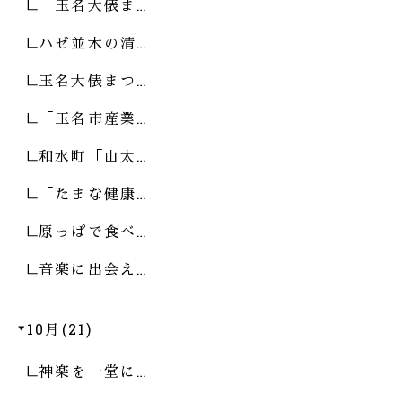
「玉名大俵ま…
ハゼ並木の清…
玉名大俵まつ…
「玉名市産業…
和水町「山太…
「たまな健康…
原っぱで食べ…
音楽に出会え…
10月(21)
神楽を一堂に…