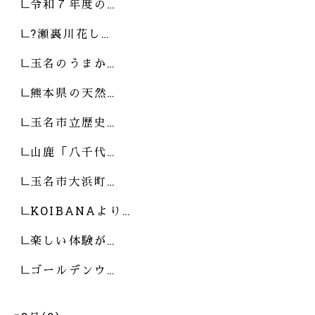
令和７年度の…
?瀬裏川花し…
玉名のうまか…
熊本県の天然…
玉名市立歴史…
山鹿「八千代…
玉名市大浜町…
KOIBANAより…
楽しい体験が…
ゴールデンウ…