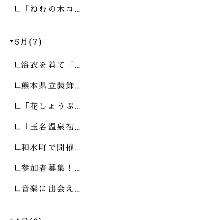
「ねむの木コ…
5月(7)
浴衣を着て「…
熊本県立装飾…
「花しょうぶ…
「玉名温泉初…
和水町で開催…
参加者募集！…
音楽に出会え…