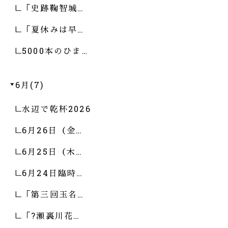
「史跡鞠智城…
「夏休みは早…
5000本のひま…
6月(7)
水辺で乾杯2026
6月26日（金…
6月25日（木…
6月24日臨時…
「第三回玉名…
「?瀬裏川花…