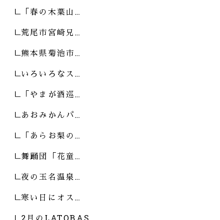
「春の木葉山…
荒尾市宮崎兄…
熊本県菊池市…
いろいろなス…
「やまが酒巡…
あおみかんパ…
「あらお梨の…
舞踊団「花童…
夜の玉名温泉…
寒い日にオス…
2月のLATOBAS…