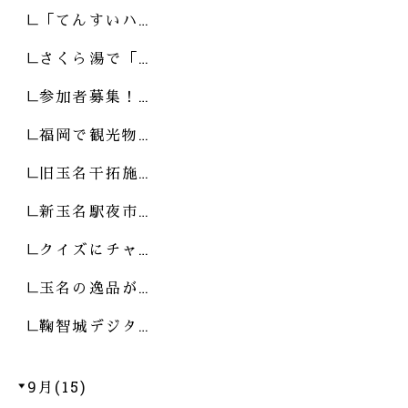
「てんすいハ…
さくら湯で「…
参加者募集！…
福岡で観光物…
旧玉名干拓施…
新玉名駅夜市…
クイズにチャ…
玉名の逸品が…
鞠智城デジタ…
9月(15)