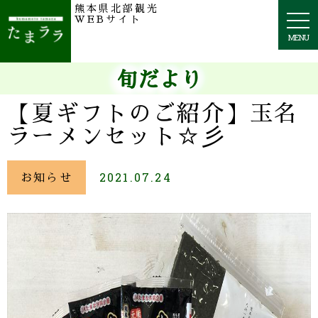
熊本県北部観光
togg
WEBサイト
navi
MENU
旬だより
【夏ギフトのご紹介】玉名
ラーメンセット☆彡
お知らせ
2021.07.24