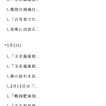
菊池川流域日…
「古写真でた…
音楽に出会え…
1月(11)
「玉名温泉宿…
「玉名温泉宿…
春の訪れを告…
2月13日は「…
「戦国肥後国…
「玉名温泉宿…