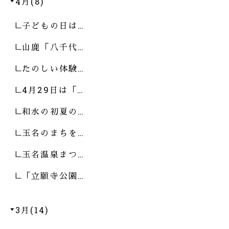
4月(8)
子どもの日は…
山鹿「八千代…
たのしい体験…
4月29日は「…
和水の初夏の…
玉名のまちを…
玉名温泉まつ…
「立願寺公園…
3月(14)