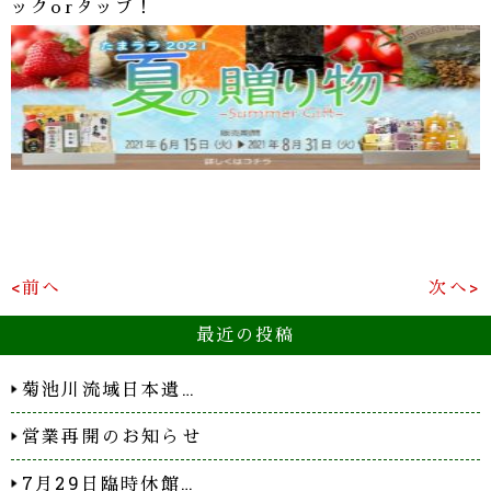
ックorタップ！
<前へ
次へ>
最近の投稿
菊池川流域日本遺…
営業再開のお知らせ
7月29日臨時休館…