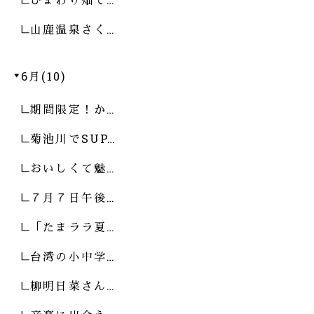
山鹿温泉さく…
6月(10)
期間限定！か…
菊池川でSUP…
おいしくて魅…
７月７日午後…
「たまララ夏…
台湾の小中学…
柳明日菜さん…