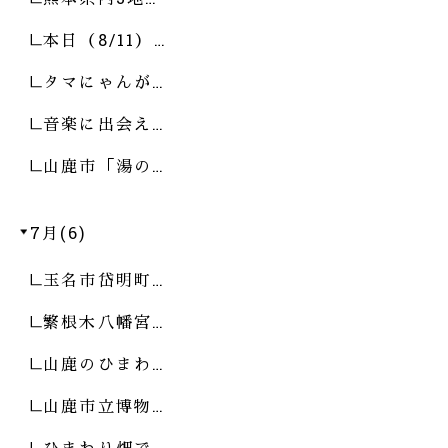
本日（8/11）…
タマにゃんが…
音楽に出会え…
山鹿市「湯の…
7月(6)
玉名市岱明町…
繁根木八幡宮…
山鹿のひまわ…
山鹿市立博物…
ひまわり畑で…