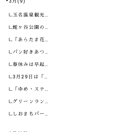
3月(9)
玉名温泉観光…
蛇ヶ谷公園の…
「あらたま花…
パン好きあつ…
春休みは早起…
3月29日は「…
「ゆめ・ステ…
グリーンラン…
しおまちパー…