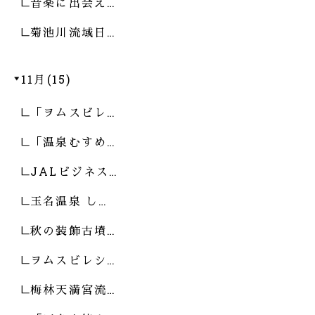
音楽に出会え…
菊池川流域日…
11月(15)
「ヲムスビレ…
「温泉むすめ…
JALビジネス…
玉名温泉 し…
秋の装飾古墳…
ヲムスビレシ…
梅林天満宮流…